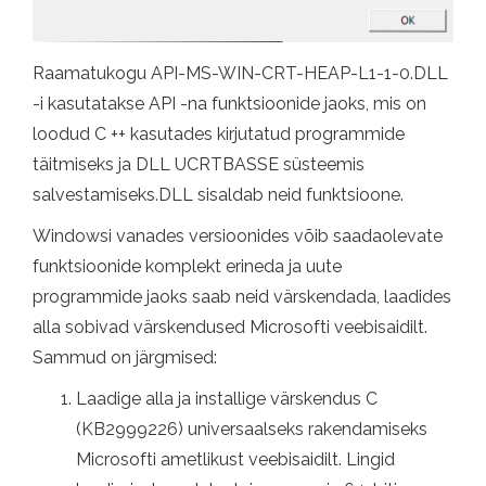
Raamatukogu API-MS-WIN-CRT-HEAP-L1-1-0.DLL
-i kasutatakse API -na funktsioonide jaoks, mis on
loodud C ++ kasutades kirjutatud programmide
täitmiseks ja DLL UCRTBASSE süsteemis
salvestamiseks.DLL sisaldab neid funktsioone.
Windowsi vanades versioonides võib saadaolevate
funktsioonide komplekt erineda ja uute
programmide jaoks saab neid värskendada, laadides
alla sobivad värskendused Microsofti veebisaidilt.
Sammud on järgmised:
Laadige alla ja installige värskendus C
(KB2999226) universaalseks rakendamiseks
Microsofti ametlikust veebisaidilt. Lingid