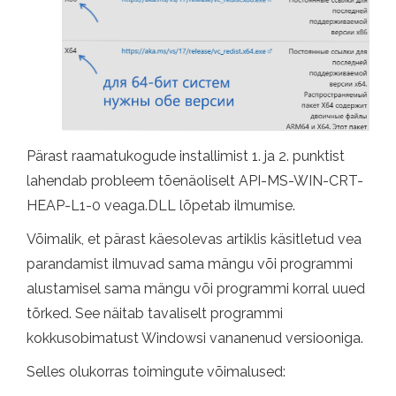
Pärast raamatukogude installimist 1. ja 2. punktist
lahendab probleem tõenäoliselt API-MS-WIN-CRT-
HEAP-L1-0 veaga.DLL lõpetab ilmumise.
Võimalik, et pärast käesolevas artiklis käsitletud vea
parandamist ilmuvad sama mängu või programmi
alustamisel sama mängu või programmi korral uued
tõrked. See näitab tavaliselt programmi
kokkusobimatust Windowsi vananenud versiooniga.
Selles olukorras toimingute võimalused: