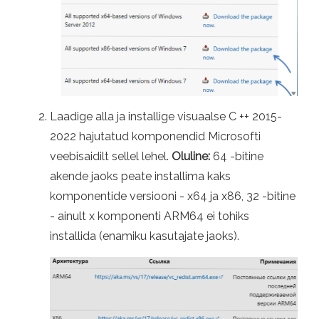
Laadige alla ja installige visuaalse C ++ 2015-
2022 hajutatud komponendid Microsofti
veebisaidilt sellel lehel.
Oluline:
64 -bitine
akende jaoks peate installima kaks
komponentide versiooni - x64 ja x86, 32 -bitine
- ainult x komponenti ARM64 ei tohiks
installida (enamiku kasutajate jaoks).