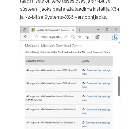
laadimisele on lehe teises osas ja 64-bitise
süsteemi jaoks peate alla laadima installija X64
ja 32-bitise Systems-X86 versiooni jaoks.