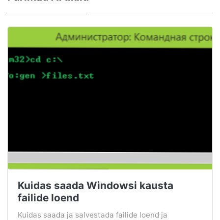
Kuidas saada Windowsi kausta
failide loend
Kuidas saada ja salvestada failide loend ja