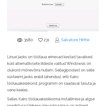
3580
231
Salvatore Hirthe
Linuxi jaoks on töölaua erinevad kestad tavalised,
kuid alternatiivsete liideste valitud Windowsis on
olukord mõnevõrra hullem. Sellegipoolest on selle
süsteemi jaoks eraldi lahendusi, eriti Kairo
töölauakeskkond, programm on saadaval tasuta ja
vene keeles.
Selles Kairo töölauakeskkonna installimise ja algse
seadistuse lühikese ülevaate käigus on mõned