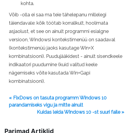
kohta.
Võib -olla ei saa ma teie tähelepanu millelegi
täiendavale: kõik töötab korralikult, hoolimata
asjaolust, et see on ainult programmi esialgne
versioon, Windowsi kontekstimenüü on saadaval
(kontekstimenüü jaoks kasutage Win+X
kombinatsiooni). Puudujääkidest - ainult sisendkeele
indikaatori puudumine (kuid valitud keele
nägemiseks võite kasutada Win+Gapi
kombinatsiooni).
« FixDows on tasuta programm Windows 10
parandamiseks vigu ja mitte ainult
Kuidas leida Windows 10 -st suuri faile »
Parimad Artiklid