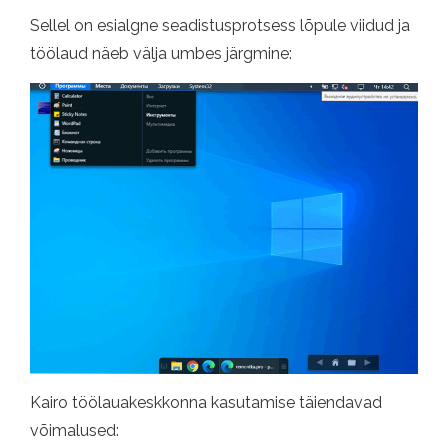
Sellel on esialgne seadistusprotsess lõpule viidud ja
töölaud näeb välja umbes järgmine:
Kairo töölauakeskkonna kasutamise täiendavad
võimalused: