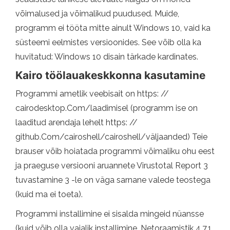
võimalused ja võimalikud puudused. Muide,
programm ei tööta mitte ainult Windows 10, vaid ka
süsteemi eelmistes versioonides. See võib olla ka
huvitatud: Windows 10 disain tärkade kardinates.
Kairo töölauakeskkonna kasutamine
Programmi ametlik veebisait on https: //
cairodesktop.Com/laadimisel (programm ise on
laaditud arendaja lehelt https: //
github.Com/cairoshell/cairoshell/väljaanded) Teie
brauser võib hoiatada programmi võimaliku ohu eest
ja praeguse versiooni aruannete Virustotal Report 3
tuvastamine 3 -le on väga sarnane valede teostega
(kuid ma ei toeta).
Programmi installimine ei sisalda mingeid nüansse
(kuid võib olla vajalik installimine .Netoraamistik 4.7.1