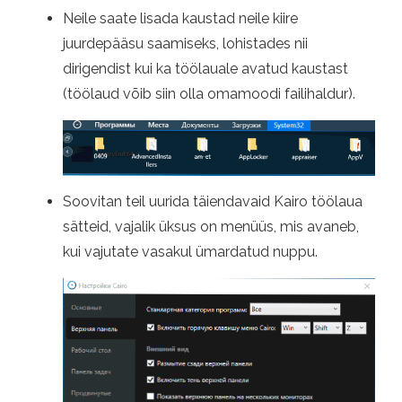
Neile saate lisada kaustad neile kiire
juurdepääsu saamiseks, lohistades nii
dirigendist kui ka töölauale avatud kaustast
(töölaud võib siin olla omamoodi failihaldur).
Soovitan teil uurida täiendavaid Kairo töölaua
sätteid, vajalik üksus on menüüs, mis avaneb,
kui vajutate vasakul ümardatud nuppu.