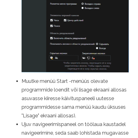
Muutke menüü Start -menüüs olevate
programmide loendit või lisage ekraani allosas
asuvasse kiiresse käivituspaneeli uutesse
programmidesse sama menüü kaudu üksuses
"Lisage" ekraani allosas).
Ujuv navigeerimispaneel on töölaua kaustadel
navigeerimine, seda saab lohistada mugavasse