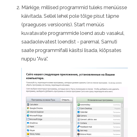
Märkige, millised programmid tuleks menüüsse
käivitada. Sellel lehel pole tõlge pisut täpne
(praeguses versioonis). Start menüüs
kuvatavate programmide loend asub vasakul,
saadaolevatest loendist - paremal. Samuti
saate programmifaili käsitsi lisada, klõpsates
nuppu "Ava".