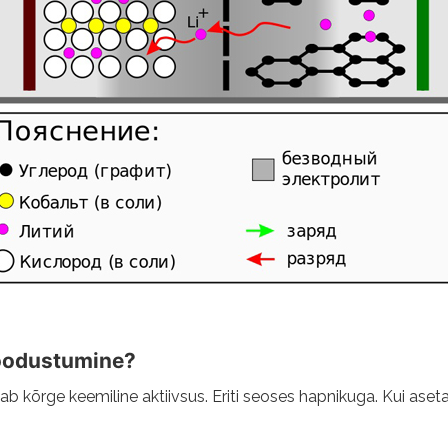
moodustumine?
stab kõrge keemiline aktiivsus. Eriti seoses hapnikuga. Kui as