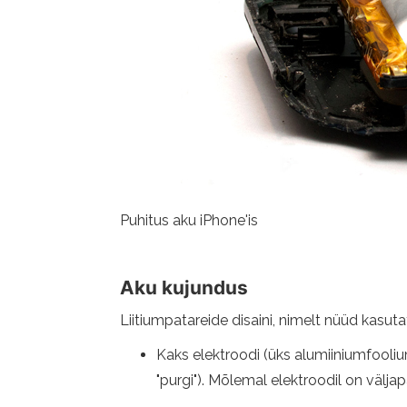
Puhitus aku iPhone'is
Aku kujundus
Liitiumpatareide disaini, nimelt nüüd kasu
Kaks elektroodi (üks alumiiniumfoolium
"purgi"). Mõlemal elektroodil on välj