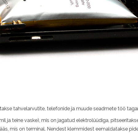
tatakse tahvelarvutite, telefonide ja muude seadmete töö taga
il ja teine ​​vaske), mis on jagatud elektrolüüdiga, pitseeri
apääs, mis on terminal. Nendest klemmidest eemaldatakse pide