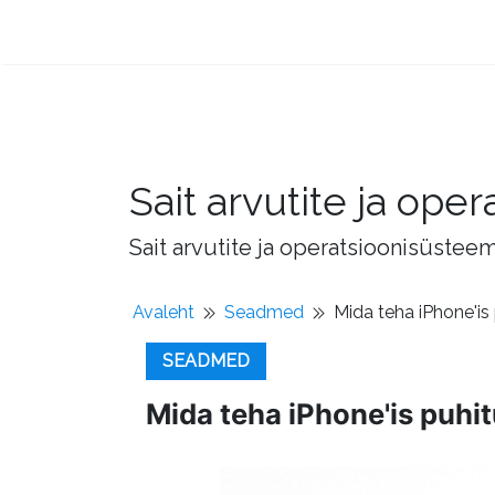
Sait arvutite ja op
Sait arvutite ja operatsioonisüstee
Avaleht
Seadmed
Mida teha iPhone'is
SEADMED
Mida teha iPhone'is puhi