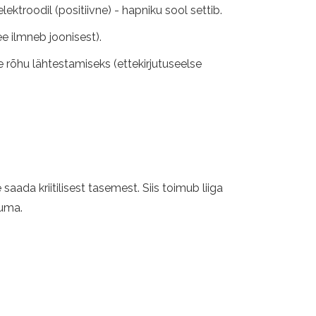
lektroodil (positiivne) - hapniku sool settib.
 ilmneb joonisest).
 rõhu lähtestamiseks (ettekirjutuseelse
ada kriitilisest tasemest. Siis toimub liiga
suma.