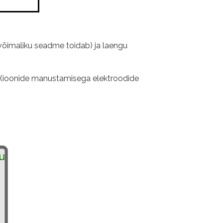
u võimaliku seadme toidab) ja laengu
se (ioonide manustamisega elektroodide