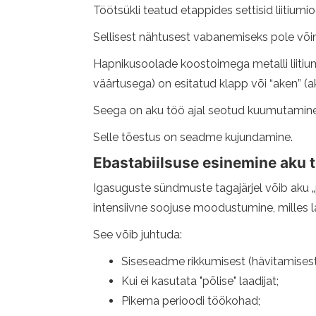
Töötsükli teatud etappides settisid liitiumio
Sellisest nähtusest vabanemiseks pole või
Hapnikusoolade koostoimega metalli liitium
väärtusega) on esitatud klapp või “aken” (a
Seega on aku töö ajal seotud kuumutamine,
Selle tõestus on seadme kujundamine.
Ebastabiilsuse esinemine aku 
Igasuguste sündmuste tagajärjel võib aku „p
intensiivne soojuse moodustumine, milles l
See võib juhtuda:
Siseseadme rikkumisest (hävitamisest)
Kui ei kasutata "põlise" laadijat;
Pikema perioodi töökohad;