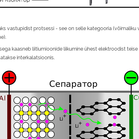
 kaks vastupidist protsessi - see on selle kategooria (võimalik
e).
usega kaasneb liitiumioonide liikumine ühest elektroodist tei
tatakse interkalatsioonis.