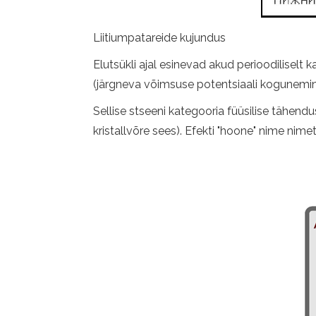
Liitiumpatareide kujundus
Elutsükli ajal esinevad akud perioodiliselt
(järgneva võimsuse potentsiaali kogunemin
Sellise stseeni kategooria füüsilise tähend
kristallvõre sees). Efekti "hoone" nime nime