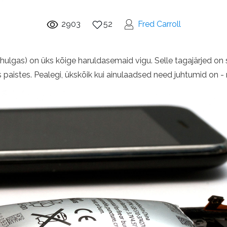
2903
52
Fred Carroll
ealhulgas) on üks kõige haruldasemaid vigu. Selle tagajärjed on 
s paistes. Pealegi, ükskõik kui ainulaadsed need juhtumid on -