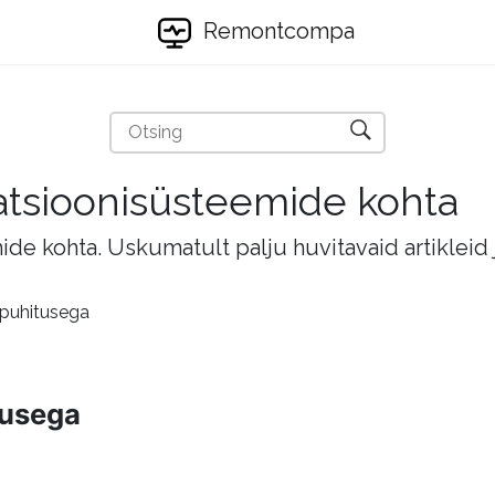
Remontcompa
eratsioonisüsteemide kohta
mide kohta. Uskumatult palju huvitavaid artikleid
 puhitusega
tusega