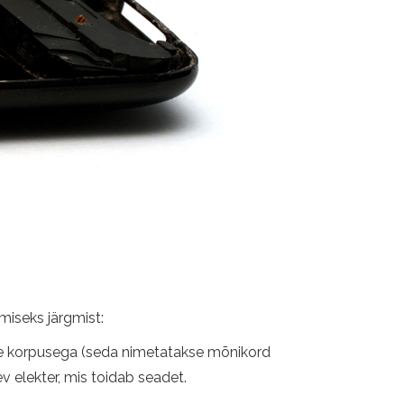
miseks järgmist:
takse korpusega (seda nimetatakse mõnikord
v elekter, mis toidab seadet.