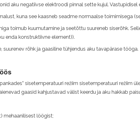
onid aku negatiivse elektroodi pinnal sette kujul. Vastupidisel e
malust, kuna see kaasneb seadme normaalse toimimisega (see
iga toimub kuumutamine ja seetõttu suureneb siserõhk. Selle
ku enda konstruktiivne element)).
 suurenev rõhk ja gaasiline tühjendus aku tavapärase tööga.
töös
ankades” sisetemperatuuri režiim sisetemperatuuri režiim üle sa
aienevad gaasid kahjustavad välist keerdu ja aku hakkab pai
 mehaanilisest löögist;