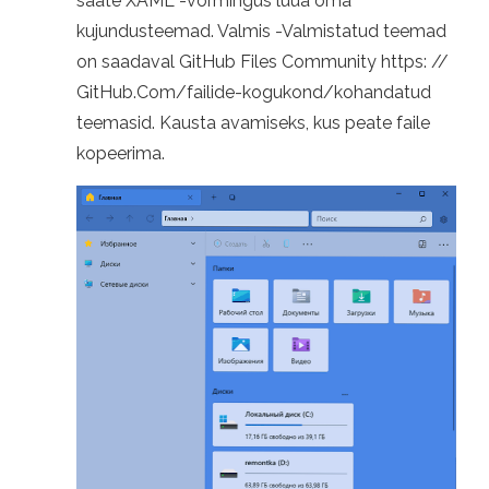
saate XAML -vormingus luua oma
kujundusteemad. Valmis -Valmistatud teemad
on saadaval GitHub Files Community https: //
GitHub.Com/failide-kogukond/kohandatud
teemasid. Kausta avamiseks, kus peate faile
kopeerima.