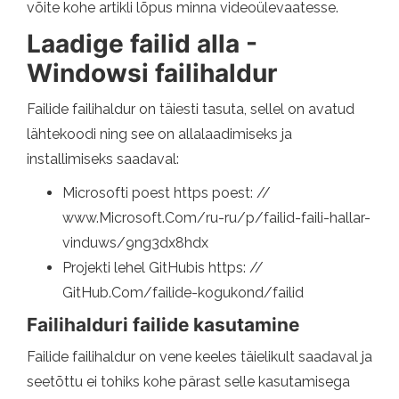
võite kohe artikli lõpus minna videoülevaatesse.
Laadige failid alla -
Windowsi failihaldur
Failide failihaldur on täiesti tasuta, sellel on avatud
lähtekoodi ning see on allalaadimiseks ja
installimiseks saadaval:
Microsofti poest https poest: //
www.Microsoft.Com/ru-ru/p/failid-faili-hallar-
vinduws/9ng3dx8hdx
Projekti lehel GitHubis https: //
GitHub.Com/failide-kogukond/failid
Failihalduri failide kasutamine
Failide failihaldur on vene keeles täielikult saadaval ja
seetõttu ei tohiks kohe pärast selle kasutamisega