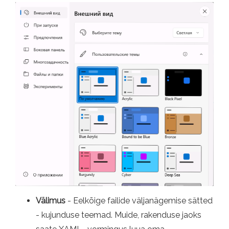
Välimus
- Eelkõige failide väljanägemise sätted
- kujunduse teemad. Muide, rakenduse jaoks