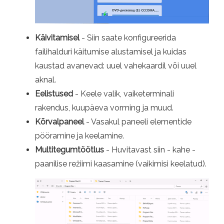
Käivitamisel
- Siin saate konfigureerida
failihalduri käitumise alustamisel ja kuidas
kaustad avanevad: uuel vahekaardil või uuel
aknal.
Eelistused
- Keele valik, vaiketerminali
rakendus, kuupäeva vorming ja muud.
Kõrvalpaneel
- Vasakul paneeli elementide
pööramine ja keelamine.
Multitegumtöötlus
- Huvitavast siin - kahe -
paanilise režiimi kaasamine (vaikimisi keelatud).