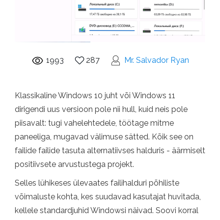
1993
287
Mr. Salvador Ryan
Klassikaline Windows 10 juht või Windows 11
dirigendi uus versioon pole nii hull, kuid neis pole
piisavalt: tugi vahelehtedele, töötage mitme
paneeliga, mugavad välimuse sätted. Kõik see on
failide failide tasuta alternatiivses halduris - äärmiselt
positiivsete arvustustega projekt.
Selles lühikeses ülevaates failihalduri põhiliste
võimaluste kohta, kes suudavad kasutajat huvitada,
kellele standardjuhid Windowsi näivad. Soovi korral