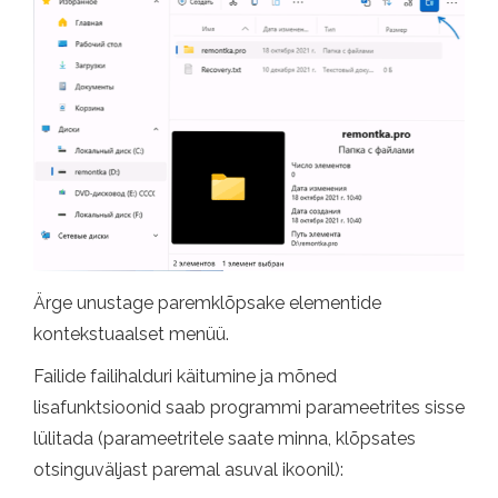
Ärge unustage paremklõpsake elementide
kontekstuaalset menüü.
Failide failihalduri käitumine ja mõned
lisafunktsioonid saab programmi parameetrites sisse
lülitada (parameetritele saate minna, klõpsates
otsinguväljast paremal asuval ikoonil):