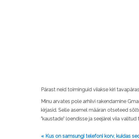
Pärast neid toiminguid viiakse kiri tavapär
Minu arvates pole arhiivi rakendamine Gmailis
kirjasid. Selle asemel määran otseteed sõlt
"kaustade" loendisse ja seejärel viia valitu
« Kus on samsungi telefoni korv, kuidas se