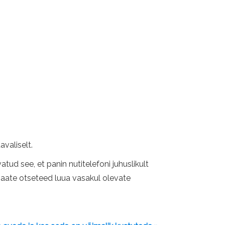
avaliselt.
atud see, et panin nutitelefoni juhuslikult
 saate otseteed luua vasakul olevate