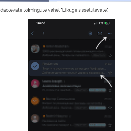
daolevate toimingute vahel "Liikuge sissetulevate".