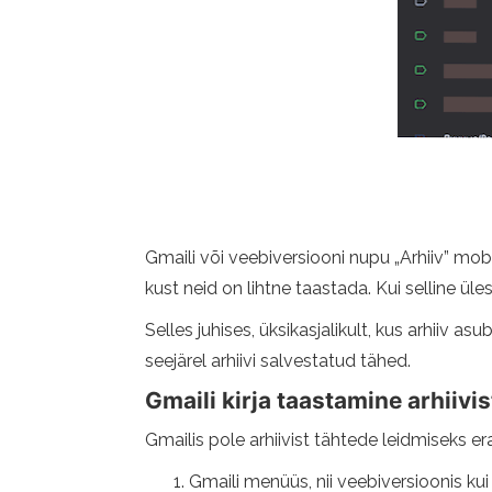
Gmaili või veebiversiooni nupu „Arhiiv” mobi
kust neid on lihtne taastada. Kui selline üle
Selles juhises, üksikasjalikult, kus arhiiv as
seejärel arhiivi salvestatud tähed.
Gmaili kirja taastamine arhiivis
Gmailis pole arhiivist tähtede leidmiseks er
Gmaili menüüs, nii veebiversioonis kui 