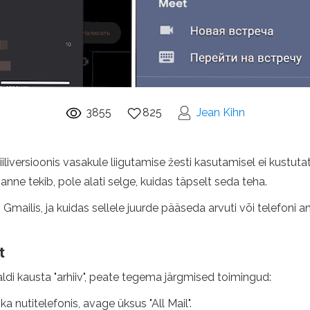
3855
825
Jean Kihn
iliversioonis vasakule liigutamise žesti kasutamisel ei kustutat
sanne tekib, pole alati selge, kuidas täpselt seda teha.
ub Gmailis, ja kuidas sellele juurde pääseda arvuti või telefoni 
t
aldi kausta "arhiiv", peate tegema järgmised toimingud:
ka nutitelefonis, avage üksus "All Mail".