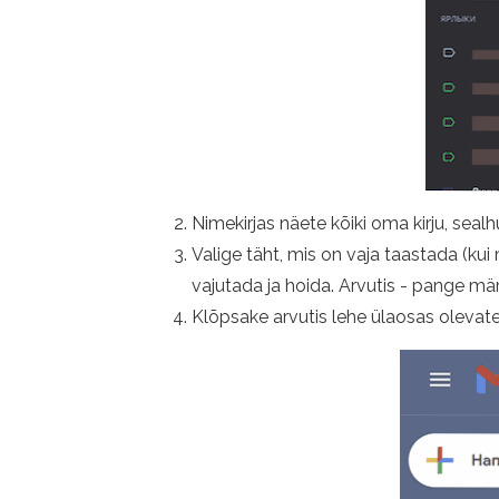
Nimekirjas näete kõiki oma kirju, seal
Valige täht, mis on vaja taastada (kui 
vajutada ja hoida. Arvutis - pange mä
Klõpsake arvutis lehe ülaosas olevat