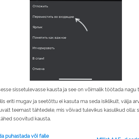
asesse sissetulevasse kausta ja see on võimalik töötada nagu t
 eriti mugav ja seetõttu ei kasuta ma seda isiklikult, välja arv
uvalt teemast tähtedele, mis võivad tulevikus kasulikud olla:
d tähed soovitud kausta.
da puhastada või faile