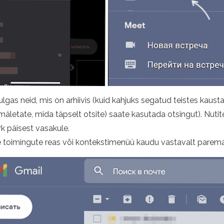
hulgas neid, mis on arhiivis (kuid kahjuks segatud teistes kaust
mäletate, mida täpselt otsite) saate kasutada otsingut). Nutitel
rk päisest vasakule.
e toimingute reas või kontekstimenüü kaudu vastavalt paremal