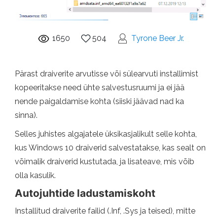
1650
504
Tyrone Beer Jr.
Pärast draiverite arvutisse või sülearvuti installimist
kopeeritakse need ühte salvestusruumi ja ei jää
nende paigaldamise kohta (siiski jäävad nad ka
sinna).
Selles juhistes algajatele üksikasjalikult selle kohta,
kus Windows 10 draiverid salvestatakse, kas sealt on
võimalik draiverid kustutada, ja lisateave, mis võib
olla kasulik.
Autojuhtide ladustamiskoht
Installitud draiverite failid (.Inf, .Sys ja teised), mitte