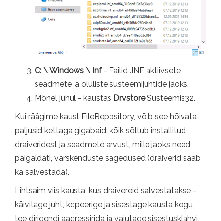
C: \ Windows \ Inf
- Failid .INF aktiivsete
seadmete ja oluliste süsteemijuhtide jaoks.
Mõnel juhul - kaustas
Drvstore
Süsteemis32.
Kui räägime kaust FileRepository, võib see hõivata
paljusid kettaga gigabaid: kõik sõltub installitud
draiveridest ja seadmete arvust, mille jaoks need
paigaldati, värskenduste sagedused (draiverid saab
ka salvestada).
Lihtsaim viis kausta, kus draivereid salvestatakse -
käivitage juht, kopeerige ja sisestage kausta kogu
tee dirigendi aadressirida ja vajutage sisestusklahvi,