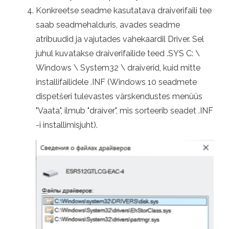
Konkreetse seadme kasutatava draiverifaili tee
saab seadmehalduris, avades seadme
atribuudid ja vajutades vahekaardil Driver. Sel
juhul kuvatakse draiverifailide teed .SYS C: \
Windows \ System32 \ draiverid, kuid mitte
installifailidele .INF (Windows 10 seadmete
dispetšeri tulevastes värskendustes menüüs
"Vaata", ilmub "draiver", mis sorteerib seadet .INF
-i installimisjuht).