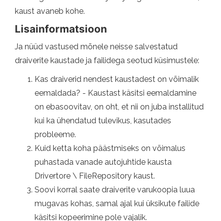
kaust avaneb kohe.
Lisainformatsioon
Ja nüüd vastused mõnele neisse salvestatud
draiverite kaustade ja failidega seotud küsimustele:
Kas draiverid nendest kaustadest on võimalik
eemaldada? - Kaustast käsitsi eemaldamine
on ebasoovitav, on oht, et nii on juba installitud
kui ka ühendatud tulevikus, kasutades
probleeme.
Kuid ketta koha päästmiseks on võimalus
puhastada vanade autojuhtide kausta
Drivertore \ FileRepository kaust.
Soovi korral saate draiverite varukoopia luua
mugavas kohas, samal ajal kui üksikute failide
käsitsi kopeerimine pole vajalik.