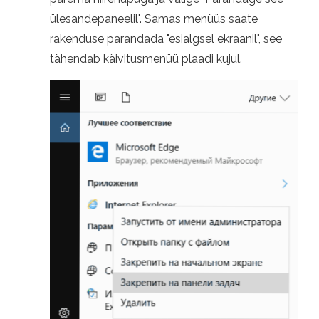
ülesandepaneelil". Samas menüüs saate
rakenduse parandada "esialgsel ekraanil", see
tähendab käivitusmenüü plaadi kujul.