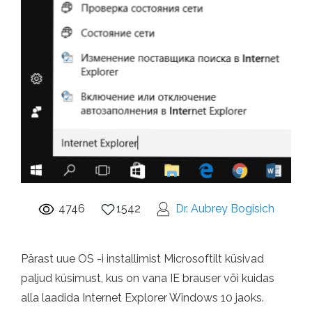
4746
1542
Dr. Aubrey Bogisich
Pärast uue OS -i installimist Microsoftilt küsivad
paljud küsimust, kus on vana IE brauser või kuidas
alla laadida Internet Explorer Windows 10 jaoks.