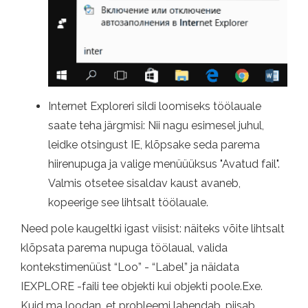
Internet Exploreri sildi loomiseks töölauale
saate teha järgmisi: Nii nagu esimesel juhul,
leidke otsingust IE, klõpsake seda parema
hiirenupuga ja valige menüüüksus "Avatud fail".
Valmis otsetee sisaldav kaust avaneb,
kopeerige see lihtsalt töölauale.
Need pole kaugeltki igast viisist: näiteks võite lihtsalt
klõpsata parema nupuga töölaual, valida
kontekstimenüüst “Loo” - “Label” ja näidata
IEXPLORE -faili tee objekti kui objekti poole.Exe.
Kuid ma loodan, et probleemi lahendab, piisab