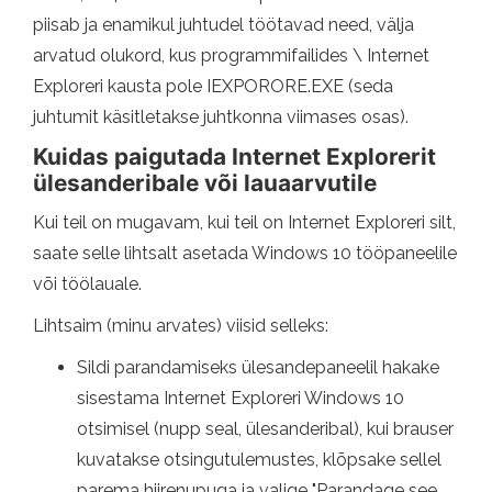
piisab ja enamikul juhtudel töötavad need, välja
arvatud olukord, kus programmifailides \ Internet
Exploreri kausta pole IEXPORORE.EXE (seda
juhtumit käsitletakse juhtkonna viimases osas).
Kuidas paigutada Internet Explorerit
ülesanderibale või lauaarvutile
Kui teil on mugavam, kui teil on Internet Exploreri silt,
saate selle lihtsalt asetada Windows 10 tööpaneelile
või töölauale.
Lihtsaim (minu arvates) viisid selleks:
Sildi parandamiseks ülesandepaneelil hakake
sisestama Internet Exploreri Windows 10
otsimisel (nupp seal, ülesanderibal), kui brauser
kuvatakse otsingutulemustes, klõpsake sellel
parema hiirenupuga ja valige "Parandage see