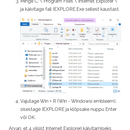
Minge C: \ Program Files \ Internet Explorer \
ja käivitage fail IEXPLORE.Exe sellest kaustast.
Vajutage Win + R (Win - Windowsi embleem),
sisestage IEXPLORE ja klõpsake nuppu Enter
või OK.
Arvan, et 4 viisist Internet Exploreri käivitamiseks