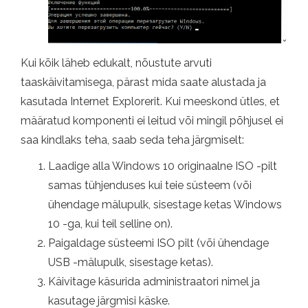
Kui kõik läheb edukalt, nõustute arvuti
taaskäivitamisega, pärast mida saate alustada ja
kasutada Internet Explorerit. Kui meeskond ütles, et
määratud komponenti ei leitud või mingil põhjusel ei
saa kindlaks teha, saab seda teha järgmiselt:
Laadige alla Windows 10 originaalne ISO -pilt
samas tühjenduses kui teie süsteem (või
ühendage mälupulk, sisestage ketas Windows
10 -ga, kui teil selline on).
Paigaldage süsteemi ISO pilt (või ühendage
USB -mälupulk, sisestage ketas).
Käivitage käsurida administraatori nimel ja
kasutage järgmisi käske.