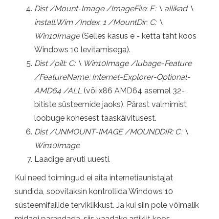
Dist /Mount-Image /ImageFile: E: \ allikad \
install.Wim /Index: 1 /MountDir: C: \
Win10Image
(Selles käsus e - ketta täht koos
Windows 10 levitamisega).
Dist /pilt: C: \ Win10Image /lubage-Feature
/FeatureName: Internet-Explorer-Optional-
AMD64 /ALL
(või x86 AMD64 asemel 32-
bitiste süsteemide jaoks). Pärast valmimist
loobuge kohesest taaskäivitusest.
Dist /UNMOUNT-IMAGE /MOUNDDIR: C: \
Win10Image
Laadige arvuti uuesti.
Kui need toimingud ei aita internetiaunistajat
sundida, soovitaksin kontrollida Windows 10
süsteemifailide terviklikkust. Ja kui siin pole võimalik
midagi parandada, siis vaadake artiklit koos