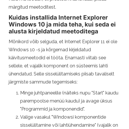
märgitud meetoditest.
Kuidas installida Internet Explorer
Windows 10 ja mida teha, kui seda ei
alusta kirjeldatud meetoditega
Mõnikord võib selguda, et Internet Explorer 11 ei ole
Windows 10 -s ja kõrgemad kirjeldatud
käivitusmeetodid ei tööta. Enamasti viitab see
sellele, et vajalik komponent on süsteemis lahti
ühendatud. Selle sisselülitamiseks piisab tavaliselt
järgmiste sammude tegemiseks:
Minge juhtpaneelile (näiteks nupu "Start" kaudu
parempoolse menüü kaudu) ja avage üksus
"Programmid ja komponendid".
Valige vasakul "Windowsi komponentide
sisselülitamine või lahtiühendamine" (vajalik on