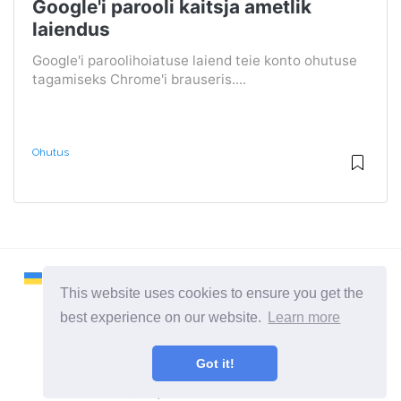
Google'i parooli kaitsja ametlik
laiendus
Google'i paroolihoiatuse laiend teie konto ohutuse
tagamiseks Chrome'i brauseris....
Ohutus
This website uses cookies to ensure you get the
best experience on our website.
Learn more
2026 ©
Remontcompa
Got it!
Kõik kategooriad
Sait arvutite ja operatsioonisüsteemide kohta