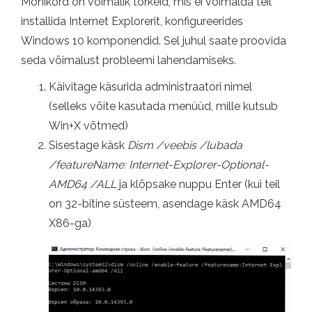
Mõnikord on võimalik tõrkeid, mis ei võimalda teil
installida Internet Explorerit, konfigureerides
Windows 10 komponendid. Sel juhul saate proovida
seda võimalust probleemi lahendamiseks.
Käivitage käsurida administraatori nimel
(selleks võite kasutada menüüd, mille kutsub
Win+X võtmed)
Sisestage käsk
Dism /veebis /lubada
/featureName: Internet-Explorer-Optional-
AMD64 /ALL
ja klõpsake nuppu Enter (kui teil
on 32-bitine süsteem, asendage käsk AMD64
X86-ga)