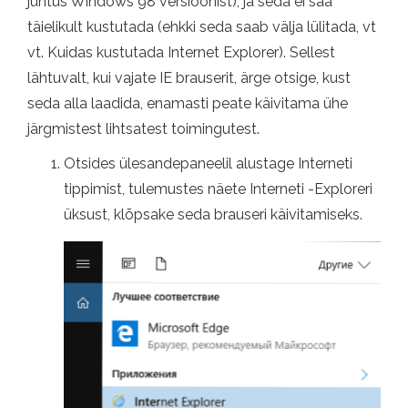
juhtus Windows 98 versioonist), ja seda ei saa
täielikult kustutada (ehkki seda saab välja lülitada, vt
vt. Kuidas kustutada Internet Explorer). Sellest
lähtuvalt, kui vajate IE brauserit, ärge otsige, kust
seda alla laadida, enamasti peate käivitama ühe
järgmistest lihtsatest toimingutest.
Otsides ülesandepaneelil alustage Interneti
tippimist, tulemustes näete Interneti -Exploreri
üksust, klõpsake seda brauseri käivitamiseks.