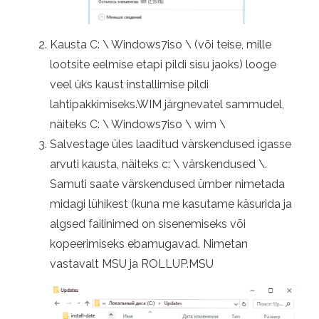
Kausta C: \ Windows7iso \ (või teise, mille
lootsite eelmise etapi pildi sisu jaoks) looge
veel üks kaust installimise pildi
lahtipakkimiseks.WIM järgnevatel sammudel,
näiteks C: \ Windows7iso \ wim \
Salvestage üles laaditud värskendused igasse
arvuti kausta, näiteks c: \ värskendused \.
Samuti saate värskendused ümber nimetada
midagi lühikest (kuna me kasutame käsurida ja
algsed failinimed on sisenemiseks või
kopeerimiseks ebamugavad. Nimetan
vastavalt MSU ja ROLLUP.MSU