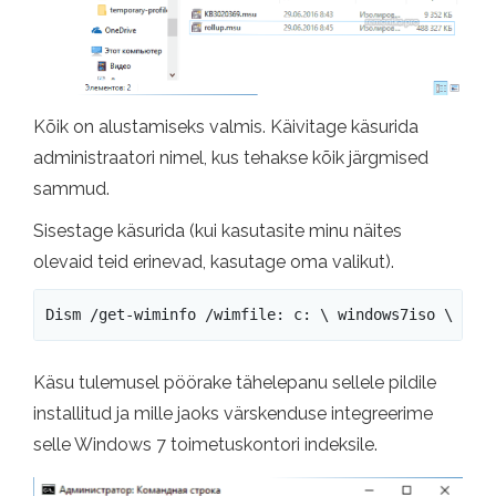
Kõik on alustamiseks valmis. Käivitage käsurida
administraatori nimel, kus tehakse kõik järgmised
sammud.
Sisestage käsurida (kui kasutasite minu näites
olevaid teid erinevad, kasutage oma valikut).
Dism /get-wiminfo /wimfile: c: \ windows7iso \ all
Käsu tulemusel pöörake tähelepanu sellele pildile
installitud ja mille jaoks värskenduse integreerime
selle Windows 7 toimetuskontori indeksile.