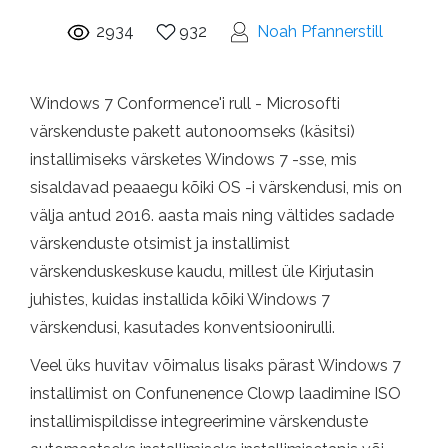
2934
932
Noah Pfannerstill
Windows 7 Conformence'i rull - Microsofti
värskenduste pakett autonoomseks (käsitsi)
installimiseks värsketes Windows 7 -sse, mis
sisaldavad peaaegu kõiki OS -i värskendusi, mis on
välja antud 2016. aasta mais ning vältides sadade
värskenduste otsimist ja installimist
värskenduskeskuse kaudu, millest üle Kirjutasin
juhistes, kuidas installida kõiki Windows 7
värskendusi, kasutades konventsioonirulli.
Veel üks huvitav võimalus lisaks pärast Windows 7
installimist on Confunenence Clowp laadimine ISO
installimispildisse integreerimine värskenduste