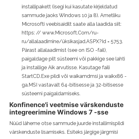
installipakett (isegi kui kasutate kirjeldatud
sammude jaoks Windows 10 ja 8). Ametliku
Microsofti veebisaidilt saate alla laadida siit:
https: // www.Microsoft.Com/ru-
ru/allalaadimine/üksikasjad.ASPX?Id = 5753.
Pärast allalaadimist (see on ISO -fail),
paigaldage pilt süsteemi või pakkige see lahti
ja installige Aik arvutisse. Kasutage faili
StartCD.Exe pildi või waikamdmsi ja waikx86 -
ga.MSI vastavalt 64-bitisesse ja 32-bitisesse
süsteemi paigaldamiseks.
Konfinence'i veetmise värskenduste
integreerimine Windows 7 -sse
Nüüd läheme otse sammude juurde installimispildi
värskenduste lisamiseks. Esiteks järgige järgmisi