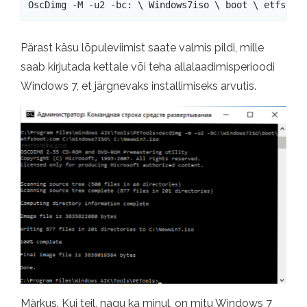
OscDimg -M -u2 -bc: \ Windows7iso \ boot \ etfsboo
Pärast käsu lõpuleviimist saate valmis pildi, mille
saab kirjutada kettale või teha allalaadimisperioodi
Windows 7, et järgnevaks installimiseks arvutis.
Märkus. Kui teil, nagu ka minul, on mitu Windows 7