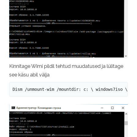
Kinnitage Wimi pildil tehtud muudatused ja lülitage
see käsu abil välja
Dism /unmount-wim /mountdir: c: \ windows7iso \ wi