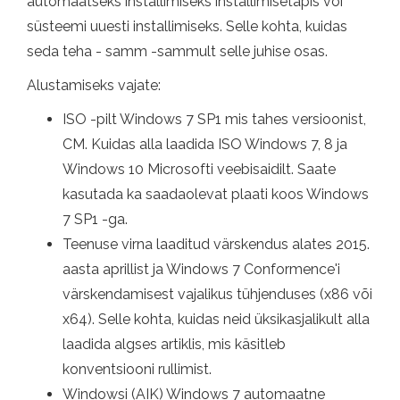
automaatseks installimiseks installimisetapis või
süsteemi uuesti installimiseks. Selle kohta, kuidas
seda teha - samm -sammult selle juhise osas.
Alustamiseks vajate:
ISO -pilt Windows 7 SP1 mis tahes versioonist,
CM. Kuidas alla laadida ISO Windows 7, 8 ja
Windows 10 Microsofti veebisaidilt. Saate
kasutada ka saadaolevat plaati koos Windows
7 SP1 -ga.
Teenuse virna laaditud värskendus alates 2015.
aasta aprillist ja Windows 7 Conformence'i
värskendamisest vajalikus tühjenduses (x86 või
x64). Selle kohta, kuidas neid üksikasjalikult alla
laadida algses artiklis, mis käsitleb
konventsiooni rullimist.
Windowsi (AIK) Windows 7 automaatne