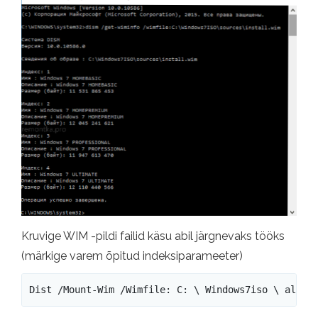
Kruvige WIM -pildi failid käsu abil järgnevaks tööks
(märkige varem õpitud indeksiparameeter)
Dist /Mount-Wim /Wimfile: C: \ Windows7iso \ allik