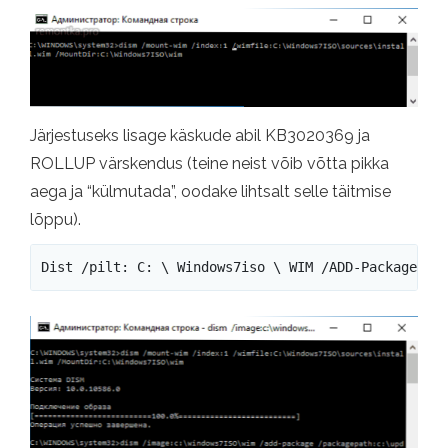
Järjestuseks lisage käskude abil KB3020369 ja
ROLLUP värskendus (teine ​​neist võib võtta pikka
aega ja “külmutada”, oodake lihtsalt selle täitmise
lõppu).
Dist /pilt: C: \ Windows7iso \ WIM /ADD-Package /P