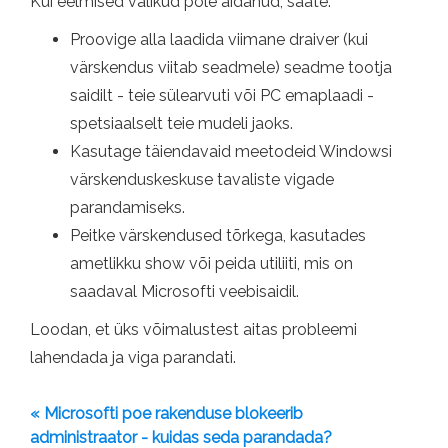
Kui eelmised valikud pole aidanud, saate:
Proovige alla laadida viimane draiver (kui
värskendus viitab seadmele) seadme tootja
saidilt - teie sülearvuti või PC emaplaadi -
spetsiaalselt teie mudeli jaoks.
Kasutage täiendavaid meetodeid Windowsi
värskenduskeskuse tavaliste vigade
parandamiseks.
Peitke värskendused tõrkega, kasutades
ametlikku show või peida utiliiti, mis on
saadaval Microsofti veebisaidil.
Loodan, et üks võimalustest aitas probleemi
lahendada ja viga parandati.
« Microsofti poe rakenduse blokeerib
administraator - kuidas seda parandada?