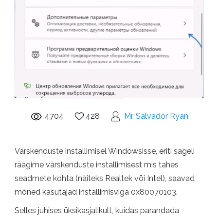
4704
428
Mr. Salvador Ryan
Värskenduste installimisel Windowsisse, eriti sageli
räägime värskenduste installimisest mis tahes
seadmete kohta (näiteks Realtek või Intel), saavad
mõned kasutajad installimisviga 0x80070103.
Selles juhises üksikasjalikult, kuidas parandada