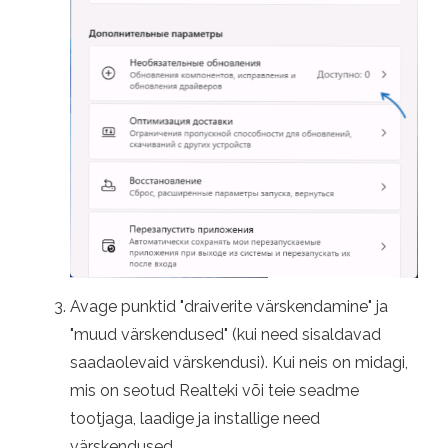
Avage punktid "draiverite värskendamine" ja
"muud värskendused" (kui need sisaldavad
saadaolevaid värskendusi). Kui neis on midagi,
mis on seotud Realteki või teie seadme
tootjaga, laadige ja installige need
värskendused.