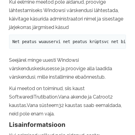
Kui eelmine meetod pole aidanud, proovige
lähtestamiseks Windowsi värskendusi lähtestada,
käivitage käsurida administraatori nimel ja sisestage
järjekorras järgmised käsud
Net peatus wuauservi net peatus krüptsvc net bitti
Seejärel minge uuesti Windowsi
värskenduskeskusesse ja proovige alla laadida
värskendusi, mille installimine ebaõnnestub.
Kui meetod on toiminud, siis kaust
SoftwarediTrutibation.Vana akende ja Catroot2
kaustas.Vana süsteem32 kaustas saab eemaldada,
neid pole enam vaja.
Lisainformatsioon