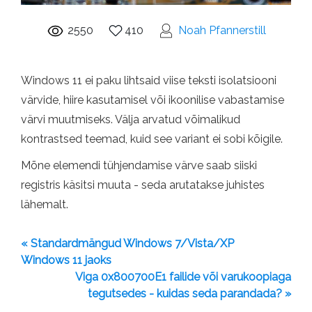
2550
410
Noah Pfannerstill
Windows 11 ei paku lihtsaid viise teksti isolatsiooni
värvide, hiire kasutamisel või ikoonilise vabastamise
värvi muutmiseks. Välja arvatud võimalikud
kontrastsed teemad, kuid see variant ei sobi kõigile.
Mõne elemendi tühjendamise värve saab siiski
registris käsitsi muuta - seda arutatakse juhistes
lähemalt.
« Standardmängud Windows 7/Vista/XP
Windows 11 jaoks
Viga 0x800700E1 failide või varukoopiaga
tegutsedes - kuidas seda parandada? »