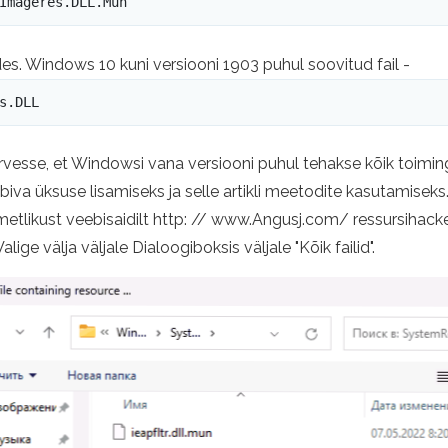
Imageres.DLL.Mun
s. Windows 10 kuni versiooni 1903 puhul soovitud fail -
s.DLL
rvesse, et Windowsi vana versiooni puhul tehakse kõik toiming
iva üksuse lisamiseks ja selle artikli meetodite kasutamiseks
 ametlikust veebisaidilt http: // www.Angusj.com/ ressursihacke
Valige välja väljale Dialoogiboksis väljale "Kõik failid".