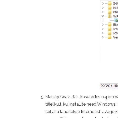
Märkige wav -fail, kasutades nuppu Vali
täielikult, kui installite need Windo
fail alla laaditakse Internetist, avage