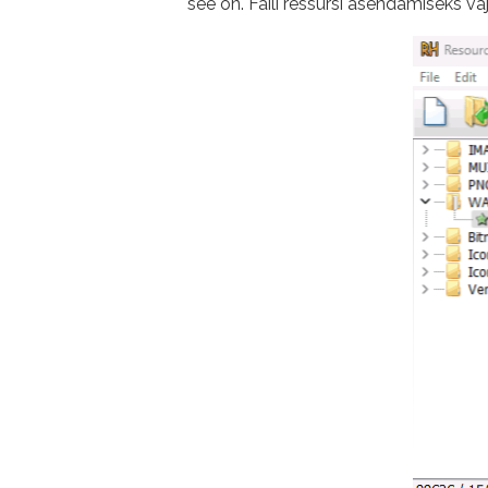
see on. Faili ressursi asendamiseks v