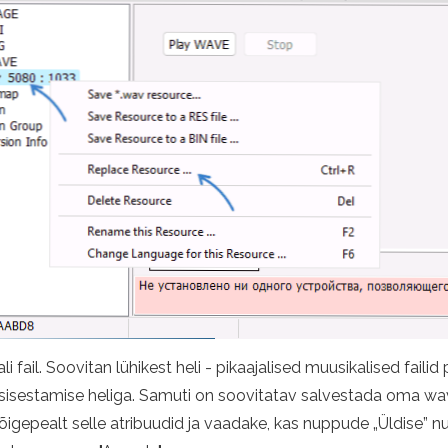
 fail. Soovitan lühikest heli - pikaajalised muusikalised failid
wsi sisestamise heliga. Samuti on soovitatav salvestada oma wa
 kõigepealt selle atribuudid ja vaadake, kas nuppude „Üldise” n