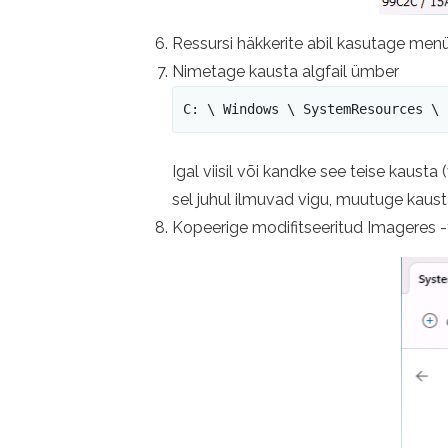
Ressursi häkkerite abil kasutage me
Nimetage kausta algfail ümber
C: \ Windows \ SystemResources \ 
Igal viisil või kandke see teise kaust
sel juhul ilmuvad vigu, muutuge kau
Kopeerige modifitseeritud Imageres -