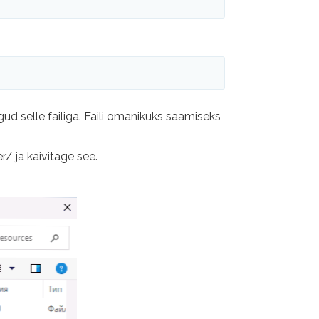
ud selle failiga. Faili omanikuks saamiseks
.
r/ ja käivitage see.