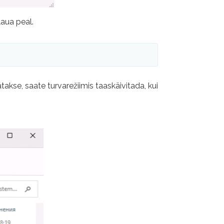
aua peal.
takse, saate turvarežiimis taaskäivitada, kui