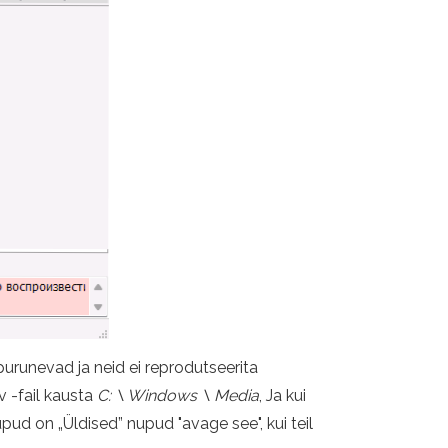
 purunevad ja neid ei reprodutseerita
v -fail kausta
C: \ Windows \ Media
, Ja kui
upud on „Üldised” nupud "avage see", kui teil