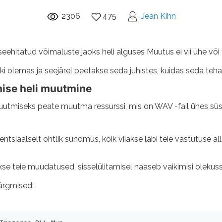
2306
475
Jean Kihn
seehitatud võimaluste jaoks heli alguses Muutus ei vii ühe või
i olemas ja seejärel peetakse seda juhistes, kuidas seda teha
ise heli muutmine
tmiseks peate muutma ressurssi, mis on WAV -fail ühes süste
siaalselt ohtlik sündmus, kõik viiakse läbi teie vastutuse all
kse teie muudatused, sisselülitamisel naaseb vaikimisi olekuss
ärgmised: