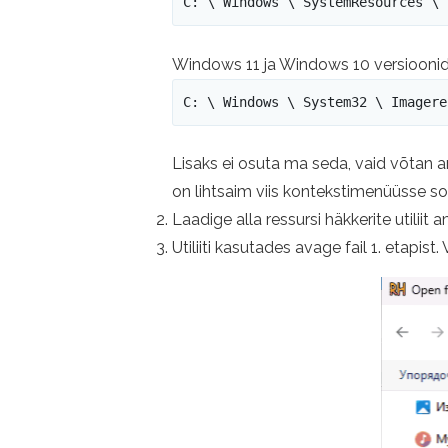
C: \ Windows \ SystemResources \ 
Windows 11 ja Windows 10 versioonide
C: \ Windows \ System32 \ Imagere
Lisaks ei osuta ma seda, vaid võtan a
on lihtsaim viis kontekstimenüüsse sob
Laadige alla ressursi häkkerite utiliit
Utiliiti kasutades avage fail 1. etapist. 