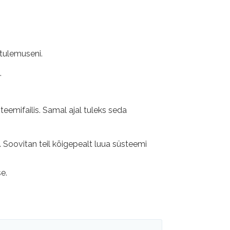
 tulemuseni.
.
emifailis. Samal ajal tuleks seda
. Soovitan teil kõigepealt luua süsteemi
e.