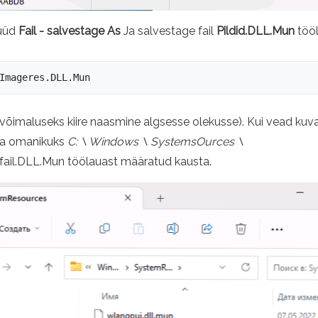
nüüd
Fail - salvestage As
Ja salvestage fail
Pildid.DLL.Mun
tööl
Imageres.DLL.Mun
a (võimaluseks kiire naasmine algsesse olekusse). Kui vead kuva
sta omanikuks
C: \ Windows \ SystemsOurces \
fail.DLL.Mun töölauast määratud kausta.