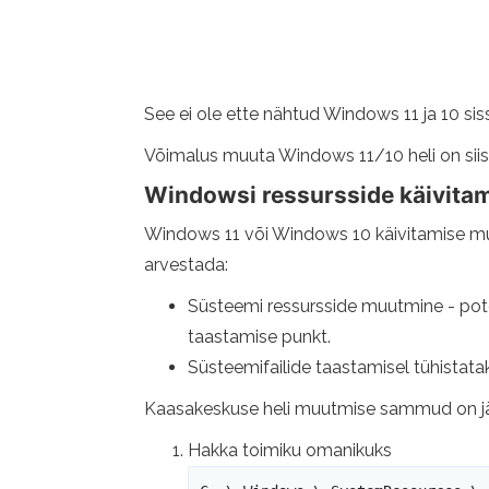
See ei ole ette nähtud Windows 11 ja 10 sis
Võimalus muuta Windows 11/10 heli on siisk
Windowsi ressursside käivitam
Windows 11 või Windows 10 käivitamise muu
arvestada:
Süsteemi ressursside muutmine - potent
taastamise punkt.
Süsteemifailide taastamisel tühistata
Kaasakeskuse heli muutmise sammud on j
Hakka toimiku omanikuks