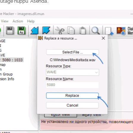
ajutage nuppu "Asenda".