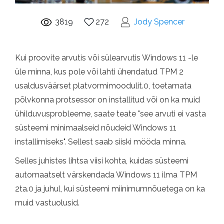
3819
272
Jody Spencer
Kui proovite arvutis või sülearvutis Windows 11 -le
üle minna, kus pole või lahti ühendatud TPM 2
usaldusväärset platvormimoodulit.0, toetamata
põlvkonna protsessor on installitud või on ka muid
ühilduvusprobleeme, saate teate "see arvuti ei vasta
süsteemi minimaalseid nõudeid Windows 11
installimiseks". Sellest saab siiski mööda minna.
Selles juhistes lihtsa viisi kohta, kuidas süsteemi
automaatselt värskendada Windows 11 ilma TPM
2ta.0 ja juhul, kui süsteemi miinimumnõuetega on ka
muid vastuolusid.