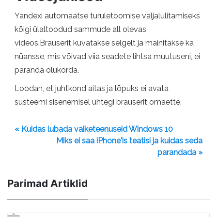
Yandexi automaatse turuletoomise väljalülitamiseks
kõigi ülaltoodud sammude all olevas
videos.Brauserit kuvatakse selgelt ja mainitakse ka
nüansse, mis võivad viia seadete lihtsa muutuseni, ei
paranda olukorda.
Loodan, et juhtkond aitas ja lõpuks ei avata
süsteemi sisenemisel ühtegi brauserit omaette.
« Kuidas lubada vaiketeenuseid Windows 10
Miks ei saa iPhone'is teatisi ja kuidas seda
parandada »
Parimad Artiklid