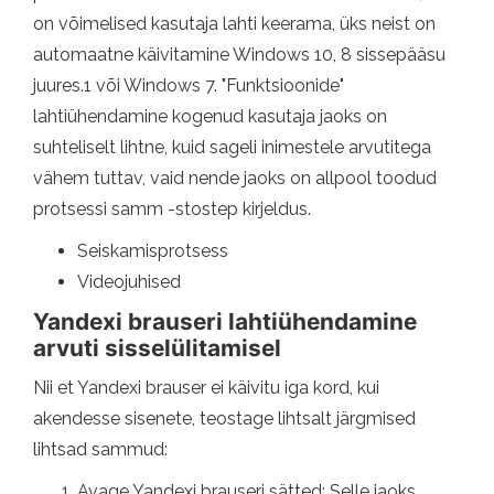
on võimelised kasutaja lahti keerama, üks neist on
automaatne käivitamine Windows 10, 8 sissepääsu
juures.1 või Windows 7. "Funktsioonide"
lahtiühendamine kogenud kasutaja jaoks on
suhteliselt lihtne, kuid sageli inimestele arvutitega
vähem tuttav, vaid nende jaoks on allpool toodud
protsessi samm -stostep kirjeldus.
Seiskamisprotsess
Videojuhised
Yandexi brauseri lahtiühendamine
arvuti sisselülitamisel
Nii et Yandexi brauser ei käivitu iga kord, kui
akendesse sisenete, teostage lihtsalt järgmised
lihtsad sammud:
Avage Yandexi brauseri sätted: Selle jaoks