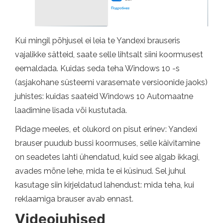
Kui mingil põhjusel ei leia te Yandexi brauseris
vajalikke sätteid, saate selle lihtsalt siini koormusest
eemaldada. Kuidas seda teha Windows 10 -s
(asjakohane süsteemi varasemate versioonide jaoks)
juhistes: kuidas saateid Windows 10 Automaatne
laadimine lisada või kustutada.
Pidage meeles, et olukord on pisut erinev: Yandexi
brauser puudub bussi koormuses, selle käivitamine
on seadetes lahti ühendatud, kuid see algab ikkagi,
avades mõne lehe, mida te ei küsinud. Sel juhul
kasutage siin kirjeldatud lahendust: mida teha, kui
reklaamiga brauser avab ennast.
Videojuhised