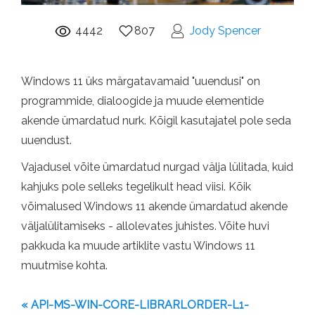
4442
807
Jody Spencer
Windows 11 üks märgatavamaid "uuendusi" on
programmide, dialoogide ja muude elementide
akende ümardatud nurk. Kõigil kasutajatel pole seda
uuendust.
Vajadusel võite ümardatud nurgad välja lülitada, kuid
kahjuks pole selleks tegelikult head viisi. Kõik
võimalused Windows 11 akende ümardatud akende
väljalülitamiseks - allolevates juhistes. Võite huvi
pakkuda ka muude artiklite vastu Windows 11
muutmise kohta.
« API-MS-WIN-CORE-LIBRARLORDER-L1-