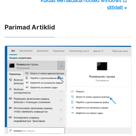
Kuidas eemaldada nooled Windows 11
siltidelt »
Parimad Artiklid