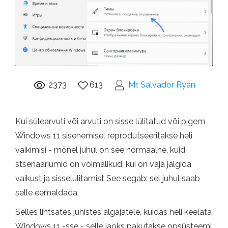
2373
613
Mr. Salvador Ryan
Kui sülearvuti või arvuti on sisse lülitatud või pigem
Windows 11 sisenemisel reprodutseeritakse heli
vaikimisi - mõnel juhul on see normaalne, kuid
stsenaariumid on võimalikud, kui on vaja jälgida
vaikust ja sisselülitamist See segab: sel juhul saab
selle eemaldada.
Selles lihtsates juhistes algajatele, kuidas heli keelata
Windows 11 -sse - selle jaoks pakutakse opsüsteemi