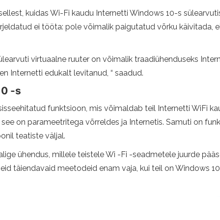
llest, kuidas Wi-Fi kaudu Internetti Windows 10-s sülearvutis
rjeldatud ei tööta: pole võimalik paigutatud võrku käivitada,
e sülearvuti virtuaalne ruuter on võimalik traadiühenduseks I
len Internetti edukalt levitanud, “ saadud.
0 -s
eehitatud funktsioon, mis võimaldab teil Internetti WiFi kaud
see on parameetritega võrreldes ja Internetis. Samuti on fu
nil teatiste väljal.
alige ühendus, millele teistele Wi -Fi -seadmetele juurde pääs
i neid täiendavaid meetodeid enam vaja, kui teil on Windows 