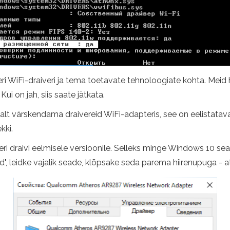
i WiFi-draiveri ja tema toetavate tehnoloogiate kohta. Meid h
Kui on jah, siis saate jätkata.
ealt värskendama draivereid WiFi-adapteris, see on eelistatava
kki.
iveri draivi eelmisele versioonile. Selleks minge Windows 10
id", leidke vajalik seade, klõpsake seda parema hiirenupuga - 