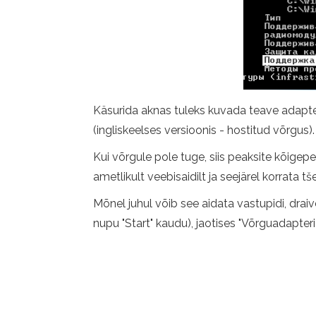
Käsurida aknas tuleks kuvada teave adapter
(ingliskeelses versioonis - hostitud võrgus). 
Kui võrgule pole tuge, siis peaksite kõigep
ametlikult veebisaidilt ja seejärel korrata tše
Mõnel juhul võib see aidata vastupidi, dra
nupu "Start" kaudu), jaotises "Võrguadapter