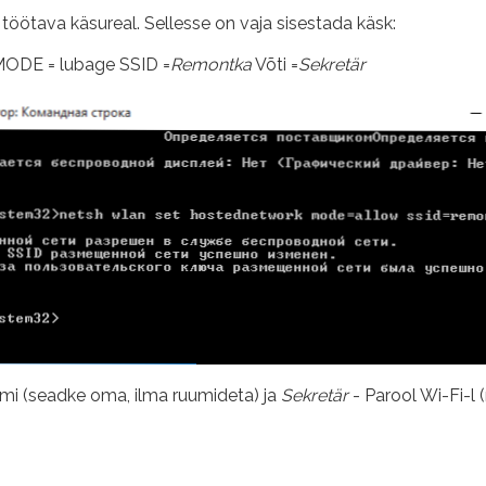
töötava käsureal. Sellesse on vaja sisestada käsk:
E = lubage SSID =
Remontka
Võti =
Sekretär
imi (seadke oma, ilma ruumideta) ja
Sekretär
- Parool Wi-Fi-l