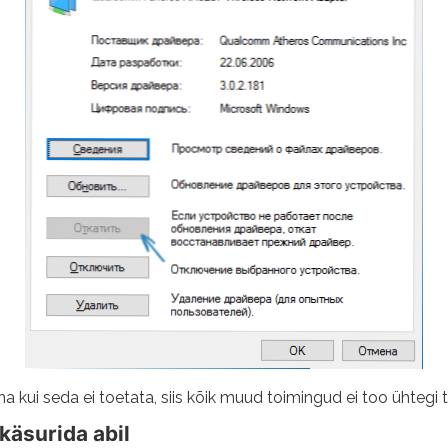
na kui seda ei toetata, siis kõik muud toimingud ei too ühtegi 
käsurida abil