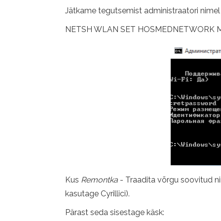
Jätkame tegutsemist administraatori nimel 
NETSH WLAN SET HOSMEDNETWORK MOD
Kus
Remontka
- Traadita võrgu soovitud n
kasutage Cyrillici).
Pärast seda sisestage käsk: