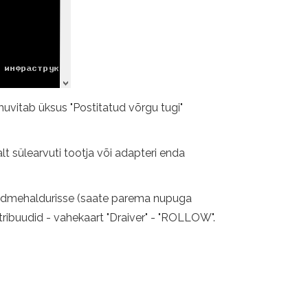
uvitab üksus "Postitatud võrgu tugi"
lt sülearvuti tootja või adapteri enda
 seadmehaldurisse (saate parema nupuga
atribuudid - vahekaart "Draiver" - "ROLLOW".