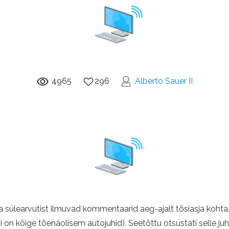
4965
296
Alberto Sauer II
hta sülearvutist ilmuvad kommentaarid aeg-ajalt tõsiasja ko
on kõige tõenäolisem autojuhid). Seetõttu otsustati selle juh