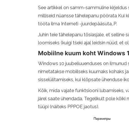
See artikkel on samm-sammuline kirjeldus se
milliseid nüansse tähelepanu pöörata Kui ki
tööta ilma Interneti -juurdepääsuta,.P.
Juhin teie tähelepanu tõsiasjale, et sellin
loomiseks (kuigi tšeki ajal leidsin nüüd, et o
Mobiilne kuum koht Windows 1
Windows 10 juubeliuuenduses on ilmunud siss
nimetatakse mobiilseks kuumaks kohaks ja 
sisselülitamiseks, kui klõpsate ühenduse ikoo
Kõik, mida vajate funktsiooni lubamiseks, v
järel saate ühendada. Tegelikult pole kõik
tüüpi (näiteks PPPOE jaotus).