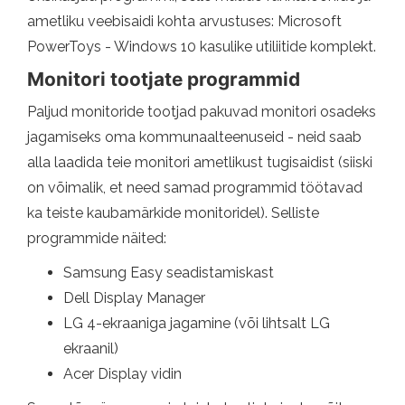
ametliku veebisaidi kohta arvustuses: Microsoft
PowerToys - Windows 10 kasulike utiliitide komplekt.
Monitori tootjate programmid
Paljud monitoride tootjad pakuvad monitori osadeks
jagamiseks oma kommunaalteenuseid - neid saab
alla laadida teie monitori ametlikust tugisaidist (siiski
on võimalik, et need samad programmid töötavad
ka teiste kaubamärkide monitoridel). Selliste
programmide näited:
Samsung Easy seadistamiskast
Dell Display Manager
LG 4-ekraaniga jagamine (või lihtsalt LG
ekraanil)
Acer Display vidin