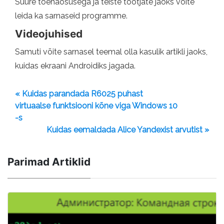
Suure tõenäosusega ja teiste tootjate jaoks võite
leida ka sarnaseid programme.
Videojuhised
Samuti võite sarnasel teemal olla kasulik artikli jaoks,
kuidas ekraani Androidiks jagada.
« Kuidas parandada R6025 puhast
virtuaalse funktsiooni kõne viga Windows 10
-s
Kuidas eemaldada Alice Yandexist arvutist »
Parimad Artiklid