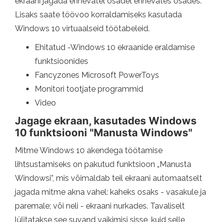
ekraani jagada erinevatel osadel erinevates osades.
Lisaks saate töövoo korraldamiseks kasutada
Windows 10 virtuaalseid töötabeleid.
Ehitatud -Windows 10 ekraanide eraldamise
funktsioonides
Fancyzones Microsoft PowerToys
Monitori tootjate programmid
Video
Jagage ekraan, kasutades Windows
10 funktsiooni "Manusta Windows"
Mitme Windows 10 akendega töötamise
lihtsustamiseks on pakutud funktsioon „Manusta
Windowsi”, mis võimaldab teil ekraani automaatselt
jagada mitme akna vahel: kaheks osaks - vasakule ja
paremale; või neli - ekraani nurkades. Tavaliselt
lülitatakse see suvand vaikimisi sisse, kuid selle