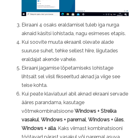
Ekraani 4 osaks eraldamisel tuleb iga nurga
aknaid käsitsi lohistada, nagu esimeses etapis.
Kui soovite muuta ekraanil olevate alade
suuruse suhet, tehke sellest hiire, liigutades
eraldajat akende vahele.
Ekraani jagamise lõpetamiseks lohistage
lihtsalt sel viisil fikseeritud aknad ja viige see
teise kohta.
Kui peate klaviatuuri abil aknad ekraani servade
ääres parandama, kasutage
võtmekombinatsioone
Windows + Strelka
vasakul
,
Windows + paremal
,
Windows + üles
,
Windows + alla
. Kaks viimast kombinatsiooni
töötavad pärast vasakul või paremal asuva