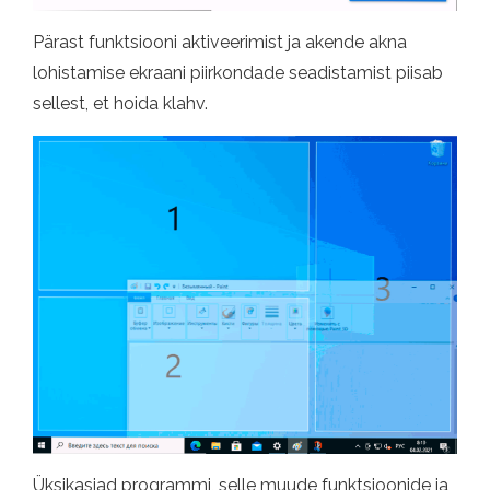
Pärast funktsiooni aktiveerimist ja akende akna
lohistamise ekraani piirkondade seadistamist piisab
sellest, et hoida klahv.
Üksikasjad programmi, selle muude funktsioonide ja