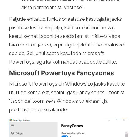
akna parandamist: vastasel.
Paljude ehitatud funktsionaalsuse kasutajate jaoks
piisab sellest üsna palju, kuid kui ekraanil on vaja
keerulisemat tsoonide seadistamist (näiteks väga
laia monitori jaoks), ei pruugi kirjeldatud võimalused
sobida. Sel juhul saate kasutada Microsoft
PowerToys, aga ka kolmandat osapoolte utiliite.
Microsoft Powertoys Fancyzones
Microsoft PowerToys on Windows 10 jaoks kasulike
utiliitide komplekt, sealhulgas FancyZones - tööriist
"tsoonide" loomiseks Windows 10 ekraanil ja
postitavad neisse akende.