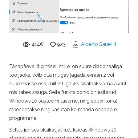
4146
923
Alberto Sauer II
Tänapäeva jälgimisel, millel on suure diagonaaliga
töö jaoks, võib olla mugav jagada ekraan 2 või
suuremasse osa, millest igaüks sisaldaks oma akent
mis tahes sisuga. Selle funktsioonid on esitatud
Windows 10 süsteemi tasemel ning soovi korral
rakendatakse ning kasutab kolmanda osapoole
programme.
Selles juhises üksikasjalikult, kuidas Windows 10