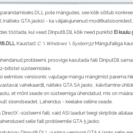
e parandamiseks.DLL pole mängudes, see kõik sõltub konkreet
ul (näiteks GTA jaoks) - ka väljakujunenud modifikatsioonidest.
s töötada, kui vead Dinput8.Dll, kõik need punktid
Ei kuulu
t8.DLL
Kaustast
C: \ Windows \ System32
Mängufailiga kaus
 lahendanud probleemi, proovige kasutada faili DinputDll sa
-bitiste) süsteemidele.
eelmises versioonis: vajutage mängu mängimist parema hiiren
s vastaval vahekaardil, näiteks GTA SA jaoks , käivitamine ühi
sjaolu, et mõni seade on süsteemiga ühendatud, mis on mää
ikult sisendseadet. Lahendus - keelake selline seade.
irectX -süsteemi faili, vaid ASI laaduri teegi skriptide alla
ahendused selle faili probleemile GTA 5 jaoks:
amatukogu Dinput8.DLL uusima versiooni GTA 5 jaoks selle are