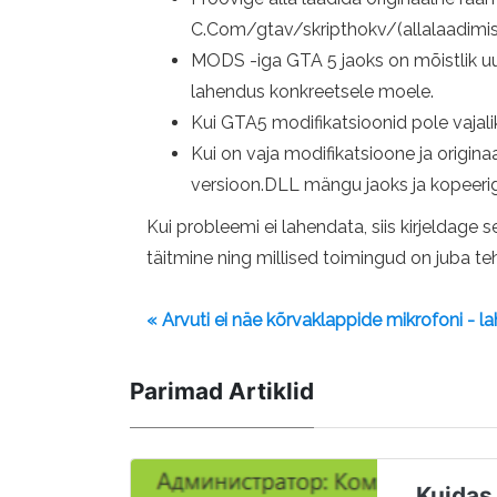
C.Com/gtav/skripthokv/(allalaadimisük
MODS -iga GTA 5 jaoks on mõistlik uuri
lahendus konkreetsele moele.
Kui GTA5 modifikatsioonid pole vajal
Kui on vaja modifikatsioone ja origina
versioon.DLL mängu jaoks ja kopeeri
Kui probleemi ei lahendata, siis kirjeldage
täitmine ning millised toimingud on juba te
« Arvuti ei näe kõrvaklappide mikrofoni - 
Parimad Artiklid
Kuidas