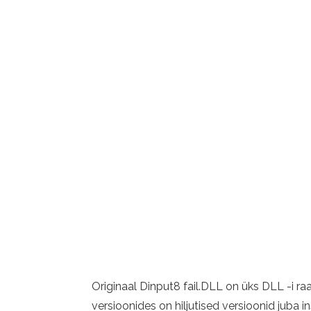
Originaal Dinput8 fail.DLL on üks DLL -i r
versioonides on hiljutised versioonid jub