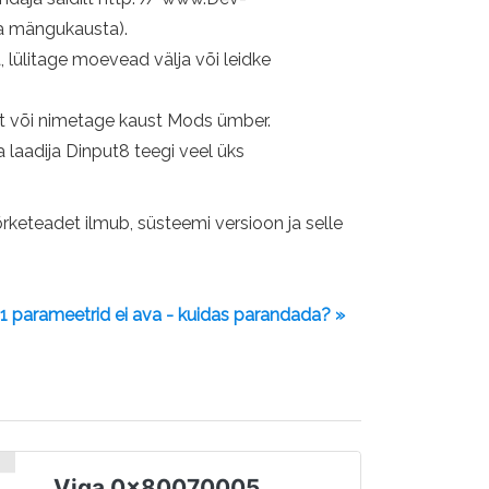
da mängukausta).
, lülitage moevead välja või leidke
ast või nimetage kaust Mods ümber.
a laadija Dinput8 teegi veel üks
õrketeadet ilmub, süsteemi versioon ja selle
 parameetrid ei ava - kuidas parandada? »
Viga 0x80070005