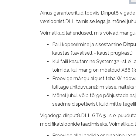
Ainus garanteeritud tööviis Dinput8 vigad
versioonist.DLL tarnis sellega ja mõnel juh
Võimalikud lahendused, mis võivad mängude
Faili kopeerimine ja sisestamine
Dinpu
kaustas (tavaliselt - kaust prügikast).
Kui faili kasutamine System32 -st ei
toimida, kui mäng on mõeldud X86 (32
Proovige mängu algust teha Windowsi 
lülitage ühilduvusrežiim sisse, näitek
Mõnel juhul võib tõrge põhjustada a
seadme dispetšeris), kuid mitte tegel
Vigadega dinput8.DLL GTA 5 -s ei puuduta D
modifikatsioonide laadimiseks. Võimalikud l
Proovige alla laadida originaalne ra