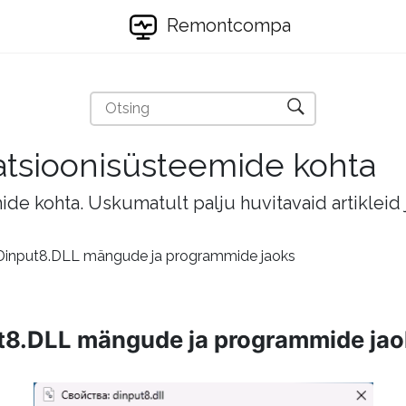
Remontcompa
eratsioonisüsteemide kohta
mide kohta. Uskumatult palju huvitavaid artikleid
a Dinput8.DLL mängude ja programmide jaoks
put8.DLL mängude ja programmide ja