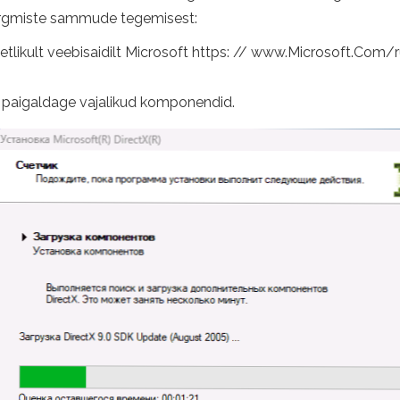
b järgmiste sammude tegemisest:
metlikult veebisaidilt Microsoft https: // www.Microsoft.Com/
a paigaldage vajalikud komponendid.