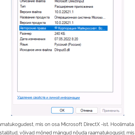
aamatukogudest, mis on osa Microsoft DirectX -ist. Hoolimata
a installitud, võivad mõned mängud nõuda raamatukogusid, mis