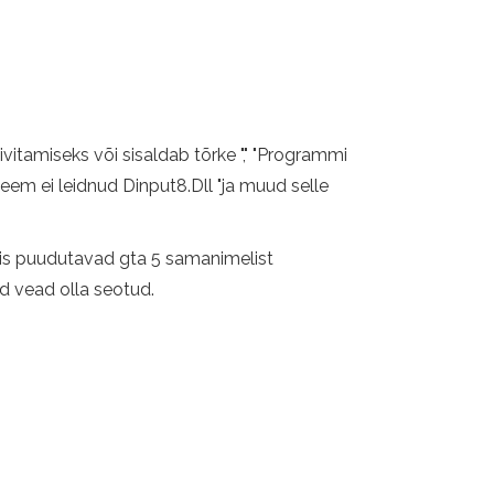
amiseks või sisaldab tõrke "," "Programmi
steem ei leidnud Dinput8.Dll "ja muud selle
 mis puudutavad gta 5 samanimelist
ud vead olla seotud.