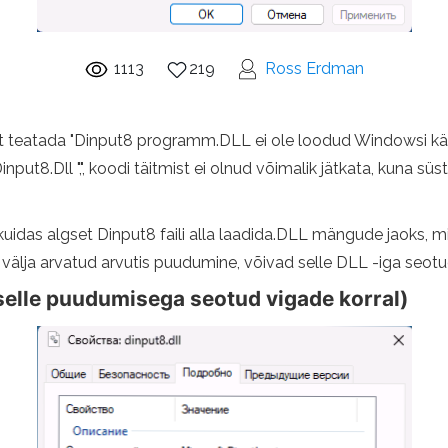
1113
219
Ross Erdman
eatada "Dinput8 programm.DLL ei ole loodud Windowsi käivit
nput8.Dll ",", koodi täitmist ei olnud võimalik jätkata, kuna sü
, kuidas algset Dinput8 faili alla laadida.DLL mängude jaoks,
, välja arvatud arvutis puudumine, võivad selle DLL -iga seot
selle puudumisega seotud vigade korral)