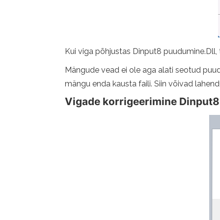
Kui viga põhjustas Dinput8 puudumine.Dll, 
Mängude vead ei ole aga alati seotud puudu
mängu enda kausta faili. Siin võivad lahen
Vigade korrigeerimine Dinput