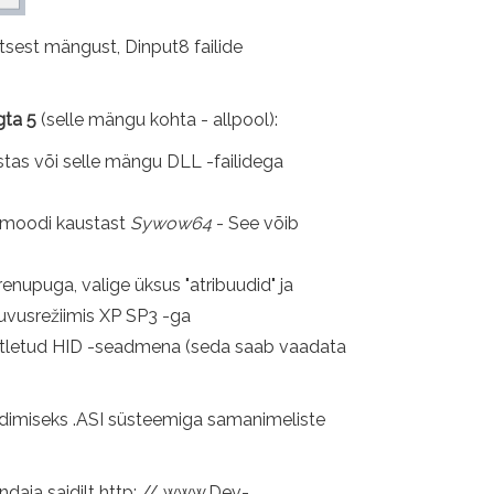
sest mängust, Dinput8 failide
gta 5
(selle mängu kohta - allpool):
tas või selle mängu DLL -failidega
mamoodi kaustast
Sywow64
- See võib
upuga, valige üksus "atribuudid" ja
lduvusrežiimis XP SP3 -ga
ratletud HID -seadmena (seda saab vaadata
laadimiseks .ASI süsteemiga samanimeliste
ndaja saidilt http: // www.Dev-