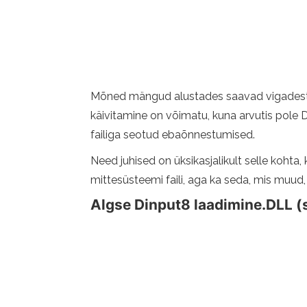
Mõned mängud alustades saavad vigadest t
käivitamine on võimatu, kuna arvutis pole Di
failiga seotud ebaõnnestumised.
Need juhised on üksikasjalikult selle kohta
mittesüsteemi faili, aga ka seda, mis muud
Algse Dinput8 laadimine.DLL (