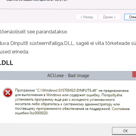
tõenäoliselt see parandatakse.
va Dinput8 süsteemifailiga.DLL, sageli ei viita tõrketeade sü
dused erineda.
8.DLL