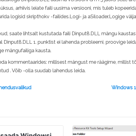
sus, arhiivis leiate faili uusima versiooni, mis tuleb kopeeri
da logisid skripthokv -failides.Logi- ja aSiloader.Logige välja
ikud, saate lihtsalt kustutada faili Dinput8.DLL mängu kaust
al Dinput8.DLL 1. punktist ei lahenda probleemi, proovige leid
ge mängufailiga kausta.
 seda kommentaarides: millisest mängust me räägime, millist t
htud . Võib -olla suudab lahendus leida.
lahendusvalikud
Windows 11
 saada Windowsi