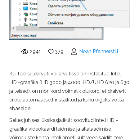
2941
379
Noah Pfannerstill
Kui teie sülearvuti või arvutisse on installitud Inteli
HD -graafika (HD 3000 ja 4000, HD/UHD 620 ja 630
ja teised), on mõnikord võimalik olukord, et draiverit
ei ole automaatselt installitud ja kuhu õigeks võtta
ebaselge.
Selles juhises, üksikasjalikult soovitud Inteli HD -
graafika videokaardi leidmise ja allalaadimise
võimaluste kohta Inteli ametlikult veebisaidilt, teie