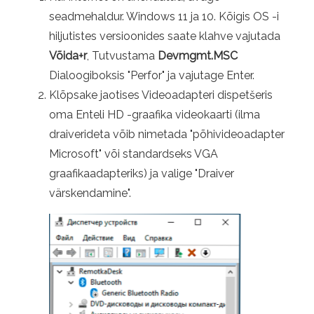
seadmehaldur. Windows 11 ja 10. Kõigis OS -i
hiljutistes versioonides saate klahve vajutada
Võida+r
, Tutvustama
Devmgmt.MSC
Dialoogiboksis "Perfor" ja vajutage Enter.
Klõpsake jaotises Videoadapteri dispetšeris
oma Enteli HD -graafika videokaarti (ilma
draiverideta võib nimetada "põhivideoadapter
Microsoft" või standardseks VGA
graafikaadapteriks) ja valige "Draiver
värskendamine".