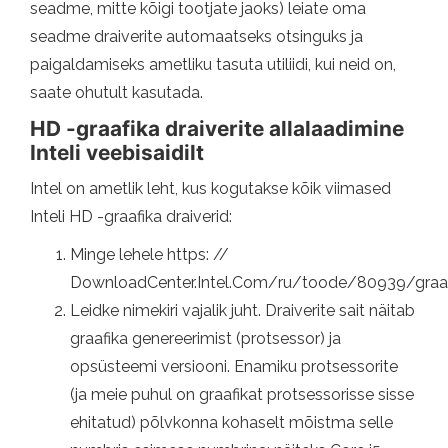
seadme, mitte kõigi tootjate jaoks) leiate oma
seadme draiverite automaatseks otsinguks ja
paigaldamiseks ametliku tasuta utiliidi, kui neid on,
saate ohutult kasutada.
HD -graafika draiverite allalaadimine
Inteli veebisaidilt
Intel on ametlik leht, kus kogutakse kõik viimased
Inteli HD -graafika draiverid:
Minge lehele https: //
DownloadCenter.Intel.Com/ru/toode/80939/graaf
Leidke nimekiri vajalik juht. Draiverite sait näitab
graafika genereerimist (protsessor) ja
opsüsteemi versiooni. Enamiku protsessorite
(ja meie puhul on graafikat protsessorisse sisse
ehitatud) põlvkonna kohaselt mõistma selle