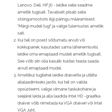
Lenovo, Dell, HP jt) - leidke selle seadme
ametlik tugisait. Tavaliselt piisab selle
otsingumootoris liigi päringu määramisest:
"Märgi mudeli tugi" ja valige tulemustes ametlik
sait.
Kui teil on poest sõltumatu arvuti või
kokkupanek, kasutades sama lähenemisviisi,
leidke oma emaplaadi mudeli ametlik tugisait.
See võib siin olla kasulik: kuidas teada saada
arvuti emaplaadi mudel.
Ametlikul tugilehel leidke draiverite ja utiliite
allalaadimiseks jaotis, kui teil on valida
opsüsteemi, valige viimane taskukohane ja
seejärel leida ja alla laadida Intel HD -graafika
draiver, võib nimetada ka VGA draiveri või Intel
VGA Juht.