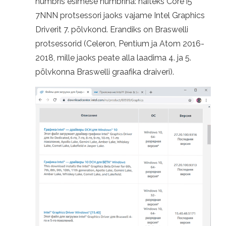
numbris esimese numbrina: näiteks Core i5
7NNN protsessori jaoks vajame Intel Graphics
Driverit 7. põlvkond. Erandiks on Braswelli
protsessorid (Celeron, Pentium ja Atom 2016-
2018, mille jaoks peate alla laadima 4. ja 5.
põlvkonna Braswelli graafika draiveri).