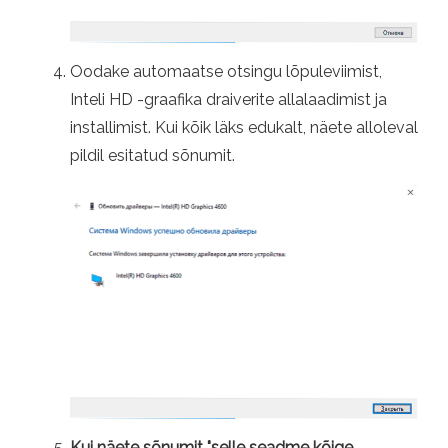
Oodake automaatse otsingu lõpuleviimist,
Inteli HD -graafika draiverite allalaadimist ja
installimist. Kui kõik läks edukalt, näete alloleval
pildil esitatud sõnumit.
Kui näete sõnumit "selle seadme kõige