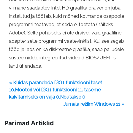
viimane saadaolev Intel HD graafika draiver on juba
installitud ja töötab, kuid mõned kolmanda osapoole
programmi teatavad, et seda ei toetata (näiteks
Adobe). Selle põhjuseks ei ole draiver, vaid graafiline
adapter selle programmi vaatevinklist. Kui see segab
tööd ja laos on ka diskreetne graafika, saab paljudele
süsteemidele integreeritud videoid BIOS/UEFI -s
lahti ühendada.
« Kuidas parandada DX11 funktsiooni taset
10.Mootori või DX11 funktsiooni 11. taseme
käivitamiseks on vaja 0.Nõutakse 0
Jumala režiim Windows 11 »
Parimad Artiklid