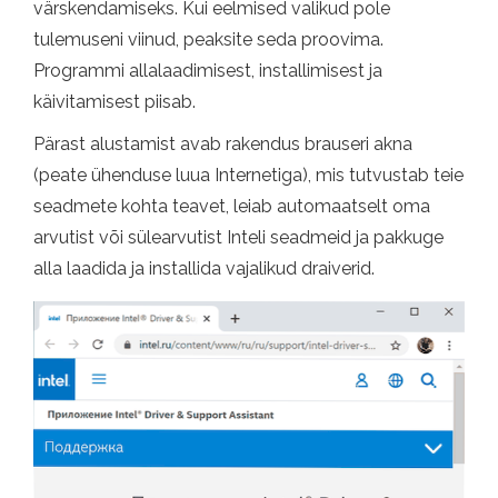
värskendamiseks. Kui eelmised valikud pole
tulemuseni viinud, peaksite seda proovima.
Programmi allalaadimisest, installimisest ja
käivitamisest piisab.
Pärast alustamist avab rakendus brauseri akna
(peate ühenduse luua Internetiga), mis tutvustab teie
seadmete kohta teavet, leiab automaatselt oma
arvutist või sülearvutist Inteli seadmeid ja pakkuge
alla laadida ja installida vajalikud draiverid.