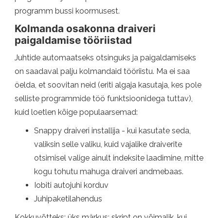
programm bussi koormusest.
Kolmanda osakonna draiveri
paigaldamise tööriistad
Juhtide automaatseks otsinguks ja paigaldamiseks
on saadaval palju kolmandaid tööriistu. Ma ei saa
öelda, et soovitan neid (eriti algaja kasutaja, kes pole
selliste programmide töö funktsioonidega tuttav),
kuid loetlen kõige populaarsemad:
Snappy draiveri installija - kui kasutate seda,
valiksin selle valiku, kuid vajalike draiverite
otsimisel valige ainult indeksite laadimine, mitte
kogu tohutu mahuga draiveri andmebaas.
Iobiti autojuhi korduv
Juhipaketilahendus
Kokkuvõtteks: üks märkus: skript on võimalik, kui