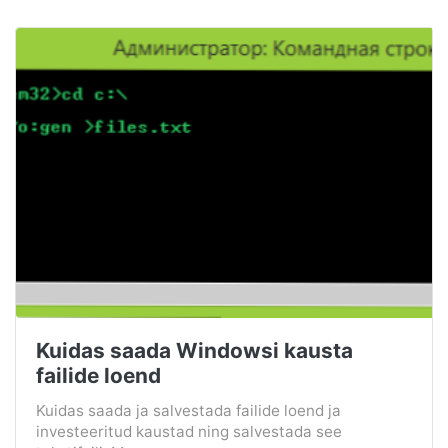
Kuidas saada Windowsi kausta
failide loend
Kuidas saada ja salvestada failide loend ja
investeeritud kaustad ning salvestada see