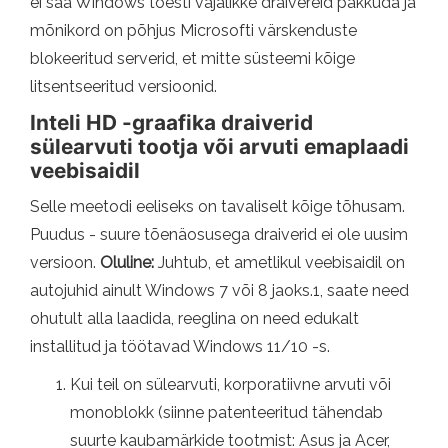
ei saa Windows tõesti vajalikke draivereid pakkuda ja
mõnikord on põhjus Microsofti värskenduste
blokeeritud serverid, et mitte süsteemi kõige
litsentseeritud versioonid.
Inteli HD -graafika draiverid
sülearvuti tootja või arvuti emaplaadi
veebisaidil
Selle meetodi eeliseks on tavaliselt kõige tõhusam.
Puudus - suure tõenäosusega draiverid ei ole uusim
versioon.
Oluline:
Juhtub, et ametlikul veebisaidil on
autojuhid ainult Windows 7 või 8 jaoks.1, saate need
ohutult alla laadida, reeglina on need edukalt
installitud ja töötavad Windows 11/10 -s.
Kui teil on sülearvuti, korporatiivne arvuti või
monoblokk (siinne patenteeritud tähendab
suurte kaubamärkide tootmist: Asus ja Acer,