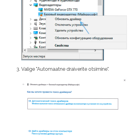
Valige "Automaatne draiverite otsimine".