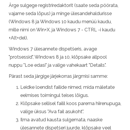
Ärge sulgege registriredaktorit (saate seda pöörata,
vajame seda lõpus) ​​ja minge ülesandehaldurisse
(Windows 8 ja Windows 10 kaudu menüü kaudu,
mille nimi on Win+X, ja Windows 7 - CTRL -i kaudu
+Alt+del).
Windows 7 ülesannete dispetšeris, avage
"protsessid", Windows 8 ja 10, klõpsake allpool
nuppu "Loe edasi" ja valige vahekaart "Details".
Pärast seda järgige järjekorras järgmisi samme:
Leidke loendist failide nimed, mida mäletate
eelmises toimingul teises lõigus.
Klõpsake sellisel failil koos parema hiirenupuga,
valige üksus "Ava fail asukoht".
Ilma avatud kausta sulgemata, naaske
ülesannete dispetšeri juurde, klõpsake veel