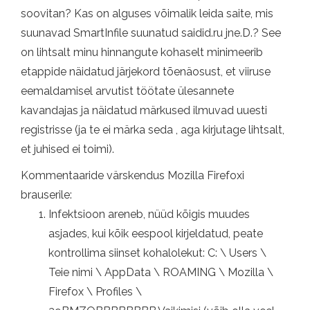
soovitan? Kas on alguses võimalik leida saite, mis
suunavad SmartInfile suunatud saidid.ru jne.D.? See
on lihtsalt minu hinnangute kohaselt minimeerib
etappide näidatud järjekord tõenäosust, et viiruse
eemaldamisel arvutist töötate ülesannete
kavandajas ja näidatud märkused ilmuvad uuesti
registrisse (ja te ei märka seda , aga kirjutage lihtsalt,
et juhised ei toimi).
Kommentaaride värskendus Mozilla Firefoxi
brauserile:
Infektsioon areneb, nüüd kõigis muudes
asjades, kui kõik eespool kirjeldatud, peate
kontrollima siinset kohalolekut: C: \ Users \
Teie nimi \ AppData \ ROAMING \ Mozilla \
Firefox \ Profiles \