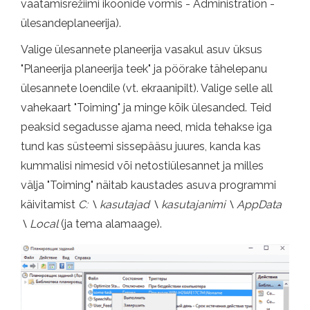
vaatamisrežiimi ikoonide vormis - Administration -
ülesandeplaneerija).
Valige ülesannete planeerija vasakul asuv üksus
"Planeerija planeerija teek" ja pöörake tähelepanu
ülesannete loendile (vt. ekraanipilt). Valige selle all
vahekaart "Toiming" ja minge kõik ülesanded. Teid
peaksid segadusse ajama need, mida tehakse iga
tund kas süsteemi sissepääsu juures, kanda kas
kummalisi nimesid või netostiülesannet ja milles
välja "Toiming" näitab kaustades asuva programmi
käivitamist
C: \ kasutajad \ kasutajanimi \ AppData
\ Local
(ja tema alamaage).