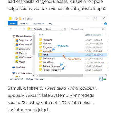
aadress käsitsi dirigendi ülaosas, kui see nii on pole
selge, kuidas, vaadake videos olevate juhiste lõppu).
Samuti, kui sisse
C: \ kasutajad \ nimi_polizeri \
appdata \ local
Näete SystemDIR -nimedega
kaustu, "Sisestage Internetti", "Otsi Internetist" -
kustutage need julgelt.