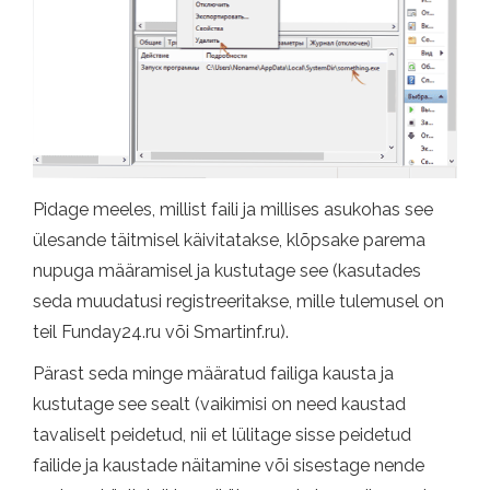
Pidage meeles, millist faili ja millises asukohas see
ülesande täitmisel käivitatakse, klõpsake parema
nupuga määramisel ja kustutage see (kasutades
seda muudatusi registreeritakse, mille tulemusel on
teil Funday24.ru või Smartinf.ru).
Pärast seda minge määratud failiga kausta ja
kustutage see sealt (vaikimisi on need kaustad
tavaliselt peidetud, nii et lülitage sisse peidetud
failide ja kaustade näitamine või sisestage nende