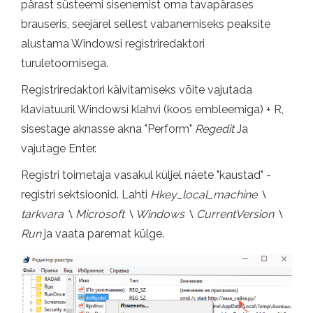
pärast süsteemi sisenemist oma tavapärases
brauseris, seejärel sellest vabanemiseks peaksite
alustama Windowsi registriredaktori
turuletoomisega.
Registriredaktori käivitamiseks võite vajutada
klaviatuuril Windowsi klahvi (koos embleemiga) + R,
sisestage aknasse akna "Perform"
Regedit
Ja
vajutage Enter.
Registri toimetaja vasakul küljel näete "kaustad" -
registri sektsioonid. Lahti
Hkey_local_machine \
tarkvara \ Microsoft \ Windows \ CurrentVersion \
Run
ja vaata paremat külge.