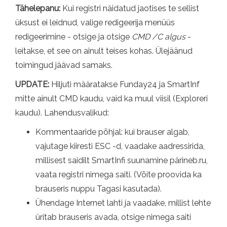
Tähelepanu:
Kui registri näidatud jaotises te sellist
üksust ei leidnud, valige redigeerija menüüs
redigeerimine - otsige ja otsige
CMD /C algus
-
leitakse, et see on ainult teises kohas. Ülejäänud
toimingud jäävad samaks.
UPDATE:
Hiljuti määratakse Funday24 ja SmartInf
mitte ainult CMD kaudu, vaid ka muul viisil (Exploreri
kaudu). Lahendusvalikud:
Kommentaaride põhjal: kui brauser algab,
vajutage kiiresti ESC -d, vaadake aadressirida,
millisest saidilt SmartInfi suunamine pärineb.ru,
vaata registri nimega saiti. (Võite proovida ka
brauseris nuppu Tagasi kasutada).
Ühendage Internet lahti ja vaadake, millist lehte
üritab brauseris avada, otsige nimega saiti