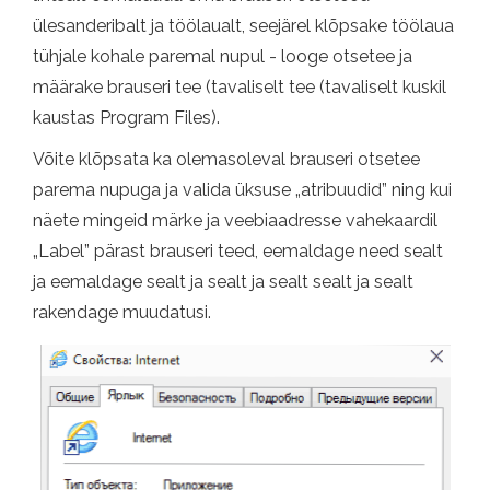
ülesanderibalt ja töölaualt, seejärel klõpsake töölaua
tühjale kohale paremal nupul - looge otsetee ja
määrake brauseri tee (tavaliselt tee (tavaliselt kuskil
kaustas Program Files).
Võite klõpsata ka olemasoleval brauseri otsetee
parema nupuga ja valida üksuse „atribuudid” ning kui
näete mingeid märke ja veebiaadresse vahekaardil
„Label” pärast brauseri teed, eemaldage need sealt
ja eemaldage sealt ja sealt ja sealt sealt ja sealt
rakendage muudatusi.