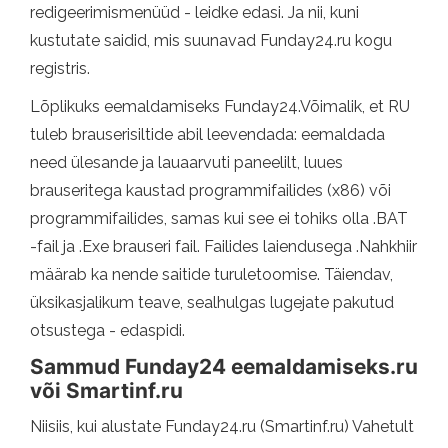
redigeerimismenüüd - leidke edasi. Ja nii, kuni
kustutate saidid, mis suunavad Funday24.ru kogu
registris.
Lõplikuks eemaldamiseks Funday24.Võimalik, et RU
tuleb brauserisiltide abil leevendada: eemaldada
need ülesande ja lauaarvuti paneelilt, luues
brauseritega kaustad programmifailides (x86) või
programmifailides, samas kui see ei tohiks olla .BAT
-fail ja .Exe brauseri fail. Failides laiendusega .Nahkhiir
määrab ka nende saitide turuletoomise. Täiendav,
üksikasjalikum teave, sealhulgas lugejate pakutud
otsustega - edaspidi.
Sammud Funday24 eemaldamiseks.ru
või Smartinf.ru
Niisiis, kui alustate Funday24.ru (Smartinf.ru) Vahetult