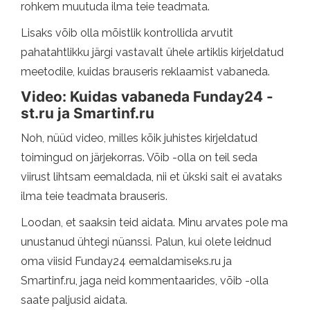
rohkem muutuda ilma teie teadmata.
Lisaks võib olla mõistlik kontrollida arvutit
pahatahtlikku järgi vastavalt ühele artiklis kirjeldatud
meetodile, kuidas brauseris reklaamist vabaneda.
Video: Kuidas vabaneda Funday24 -
st.ru ja Smartinf.ru
Noh, nüüd video, milles kõik juhistes kirjeldatud
toimingud on järjekorras. Võib -olla on teil seda
viirust lihtsam eemaldada, nii et ükski sait ei avataks
ilma teie teadmata brauseris.
Loodan, et saaksin teid aidata. Minu arvates pole ma
unustanud ühtegi nüanssi. Palun, kui olete leidnud
oma viisid Funday24 eemaldamiseks.ru ja
Smartinf.ru, jaga neid kommentaarides, võib -olla
saate paljusid aidata.