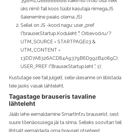
39BMZQBBBBBBBB.Vaikimisi (võib olla veel
üks nimi) fail koos tüübi kasutaja nimega.JS
(laienemine peaks olema JS)
Sellel on JS -kood nagu: user_pref
("brauser.Startup.Koduleht "," Orbevod.ru/?
UTM_SOURCE = STARTPAGE03 &
UTM_CONTENT =
13DD7A8326ACD84A9379B6D992B4089C);
USER_PREF ("Brauser.Startup.leht ", 1);
Kustutage see fail julgelt, selle ülesanne on libistada
teie jaoks vasak lähteleht.
Tagastage brauseris tavaline
lähteleht
Jääb lehe eemaldamine SmartInf.ru brauserist, sest
suure tõenäosusega jäi ta sinna. Selleks soovitan teil
lihtsalt eemaldada oma brauseri otseteed