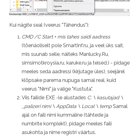
Kui nägite seal (veerus "Tähendus"):
CMD /C Start + mis tahes saidi aadress
(tõenäoliselt pole SmartInf.ru, ja veel üks sait,
mis suunab selle, näiteks Manlucky.Ru,
simsimotkroysia.ru, karuke.ru ja teised.) - pidage
meeles seda aadressi (kirjutage üles), seejärel
klõpsake parema nupuga samal real, kuid
veerus "Nimi" ja valige "Kustuta".
Viis failide EXE -le alustades
C: \ kasutajad \
_palizeri nimi \ AppData \ Local \ temp
Samal
ajal on faili nimi kummaline (tähtede ja
numbrite komplekt), pidage meeles faili
asukohta ja nime registri väärtus.