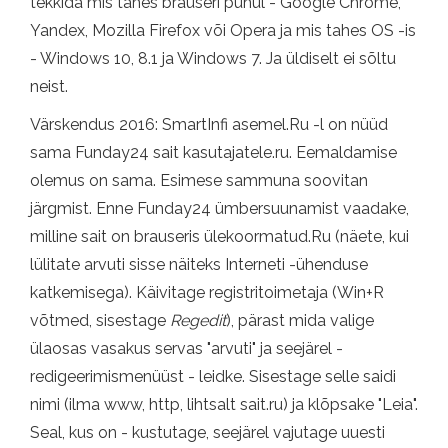
tekkida mis tahes brauseri puhul - Google Chrome,
Yandex, Mozilla Firefox või Opera ja mis tahes OS -is
- Windows 10, 8.1 ja Windows 7. Ja üldiselt ei sõltu
neist.
Värskendus 2016: SmartInfi asemel.Ru -l on nüüd
sama Funday24 sait kasutajatele.ru. Eemaldamise
olemus on sama. Esimese sammuna soovitan
järgmist. Enne Funday24 ümbersuunamist vaadake,
milline sait on brauseris ülekoormatud.Ru (näete, kui
lülitate arvuti sisse näiteks Interneti -ühenduse
katkemisega). Käivitage registritoimetaja (Win+R
võtmed, sisestage
Regedit
), pärast mida valige
ülaosas vasakus servas "arvuti" ja seejärel -
redigeerimismenüüst - leidke. Sisestage selle saidi
nimi (ilma www, http, lihtsalt sait.ru) ja klõpsake "Leia".
Seal, kus on - kustutage, seejärel vajutage uuesti