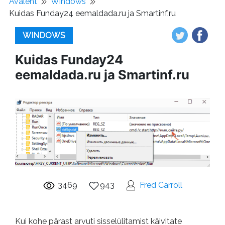
Avaleht
Windows
Kuidas Funday24 eemaldada.ru ja Smartinf.ru
WINDOWS
Kuidas Funday24
eemaldada.ru ja Smartinf.ru
3469
943
Fred Carroll
Kui kohe pärast arvuti sisselülitamist käivitate