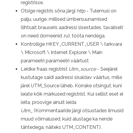
registrisse.
Otsige registris sõna järgi
http
- Tulemusi on
palju, uurige, millised ümbersuunamised
(lihtsalt brauseris aadressi sisestades, tavaliselt
on need domeenid .ru), tööta nendega.
Kontrollige HKEY_CURRENT_USER \ tarkvara
\ Microsoft \ Internet Explorer \ Main
parameetri parameetri väärtust
Leidke fraas registrist
Utm_source
- Seejärel
kustutage saidi aadressi sisaldav väärtus, mille
järel UTM_Source läheb. Korrake otsingut, kuni
leiate kõik märkused registrist. Kui sellist eset ei
leita, proovige ainult leida
Utm_
(Kommentaaride järgi otsustades ilmusid
muud võimalused, kuid alustage ka nende
tähtedega, näiteks UTM_CONTENT).