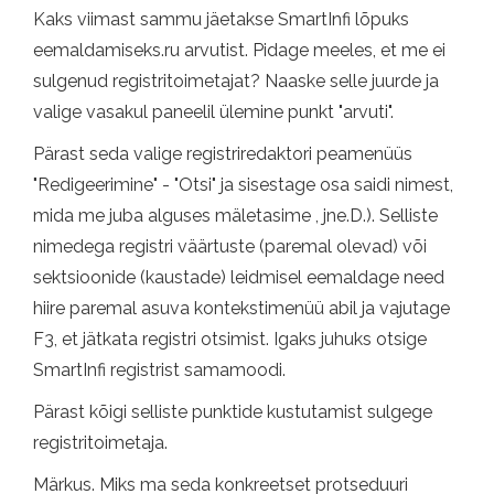
Kaks viimast sammu jäetakse SmartInfi lõpuks
eemaldamiseks.ru arvutist. Pidage meeles, et me ei
sulgenud registritoimetajat? Naaske selle juurde ja
valige vasakul paneelil ülemine punkt "arvuti".
Pärast seda valige registriredaktori peamenüüs
"Redigeerimine" - "Otsi" ja sisestage osa saidi nimest,
mida me juba alguses mäletasime , jne.D.). Selliste
nimedega registri väärtuste (paremal olevad) või
sektsioonide (kaustade) leidmisel eemaldage need
hiire paremal asuva kontekstimenüü abil ja vajutage
F3, et jätkata registri otsimist. Igaks juhuks otsige
SmartInfi registrist samamoodi.
Pärast kõigi selliste punktide kustutamist sulgege
registritoimetaja.
Märkus. Miks ma seda konkreetset protseduuri