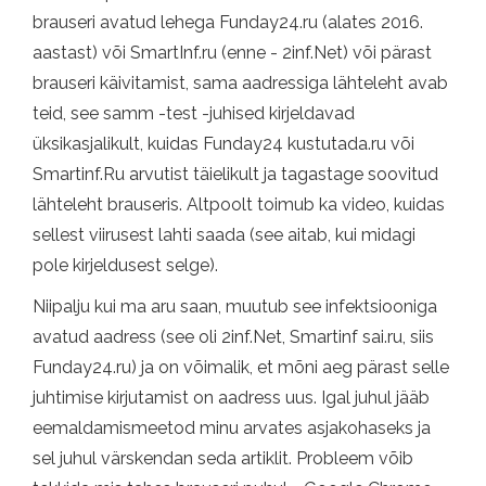
brauseri avatud lehega Funday24.ru (alates 2016.
aastast) või SmartInf.ru (enne - 2inf.Net) või pärast
brauseri käivitamist, sama aadressiga lähteleht avab
teid, see samm -test -juhised kirjeldavad
üksikasjalikult, kuidas Funday24 kustutada.ru või
Smartinf.Ru arvutist täielikult ja tagastage soovitud
lähteleht brauseris. Altpoolt toimub ka video, kuidas
sellest viirusest lahti saada (see aitab, kui midagi
pole kirjeldusest selge).
Niipalju kui ma aru saan, muutub see infektsiooniga
avatud aadress (see oli 2inf.Net, Smartinf sai.ru, siis
Funday24.ru) ja on võimalik, et mõni aeg pärast selle
juhtimise kirjutamist on aadress uus. Igal juhul jääb
eemaldamismeetod minu arvates asjakohaseks ja
sel juhul värskendan seda artiklit. Probleem võib