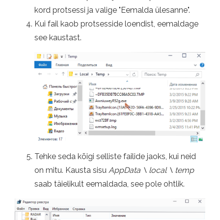
kord protsessi ja valige "Eemalda ülesanne".
Kui fail kaob protsesside loendist, eemaldage
see kaustast.
Tehke seda kõigi selliste failide jaoks, kui neid
on mitu. Kausta sisu
AppData \ local \ temp
saab täielikult eemaldada, see pole ohtlik.