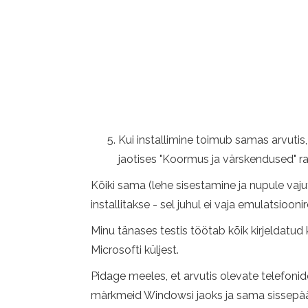
Kui installimine toimub samas arvutis
jaotises "Koormus ja värskendused" r
Kõiki sama (lehe sisestamine ja nupule vaj
installitakse - sel juhul ei vaja emulatsioon
Minu tänases testis töötab kõik kirjeldatud
Microsofti küljest.
Pidage meeles, et arvutis olevate telefon
märkmeid Windowsi jaoks ja sama sissepää