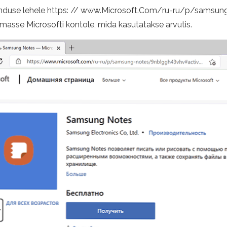
akenduse lehele https: // www.Microsoft.Com/ru-ru/p/sam
amasse Microsofti kontole, mida kasutatakse arvutis.