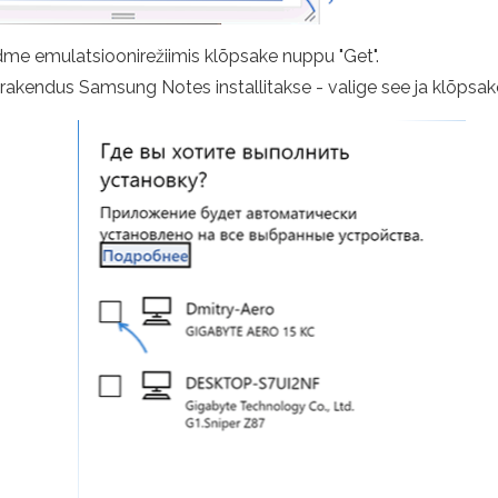
me emulatsioonirežiimis klõpsake nuppu "Get".
rakendus Samsung Notes installitakse - valige see ja klõpsake 