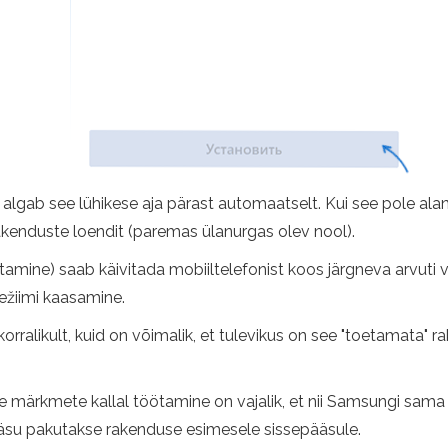
, algab see lühikese aja pärast automaatselt. Kui see pole ala
akenduste loendit (paremas ülanurgas olev nool).
utamine) saab käivitada mobiiltelefonist koos järgneva arvuti
irežiimi kaasamine.
 korralikult, kuid on võimalik, et tulevikus on see "toetamata"
ide märkmete kallal töötamine on vajalik, et nii Samsungi s
su pakutakse rakenduse esimesele sissepääsule.