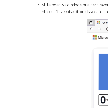
Mitte poes, vaid minge brauseris r
Microsofti veebisaidil on sissepääs s