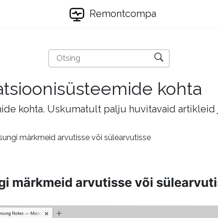
Remontcompa
eratsioonisüsteemide kohta
mide kohta. Uskumatult palju huvitavaid artikleid
sungi märkmeid arvutisse või sülearvutisse
gi märkmeid arvutisse või sülearvut