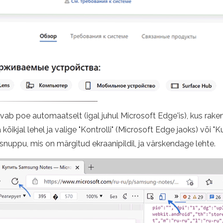
vab poe automaatselt (igal juhul Microsoft Edge'is), kus rak
ikjal lehel ja valige "Kontrolli" (Microsoft Edge jaoks) või "
uppu, mis on märgitud ekraanipildil, ja värskendage lehte.