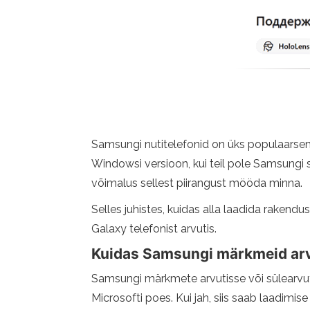
Samsungi nutitelefonid on üks populaarsema
Windowsi versioon, kui teil pole Samsungi sül
võimalus sellest piirangust mööda minna.
Selles juhistes, kuidas alla laadida rake
Galaxy telefonist arvutis.
Kuidas Samsungi märkmeid arvu
Samsungi märkmete arvutisse või sülearvuti
Microsofti poes. Kui jah, siis saab laadimise lä