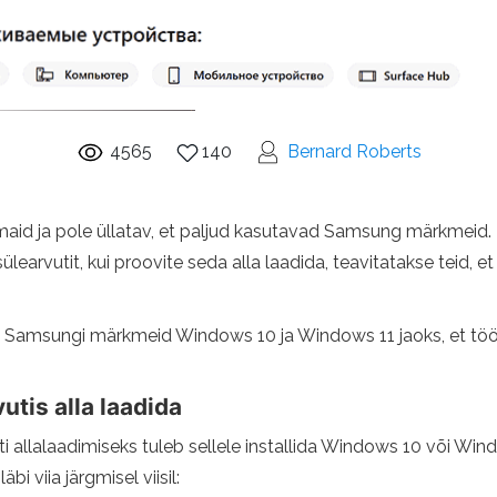
4565
140
Bernard Roberts
id ja pole üllatav, et paljud kasutavad Samsung märkmeid. M
earvutit, kui proovite seda alla laadida, teavitatakse teid, et
ndus Samsungi märkmeid Windows 10 ja Windows 11 jaoks, et 
tis alla laadida
 allalaadimiseks tuleb sellele installida Windows 10 või Wind
bi viia järgmisel viisil: