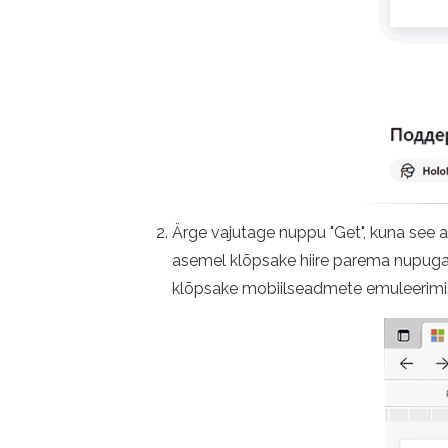
Ärge vajutage nuppu "Get", kuna see a
asemel klõpsake hiire parema nupuga kõ
klõpsake mobiilseadmete emuleerimisn