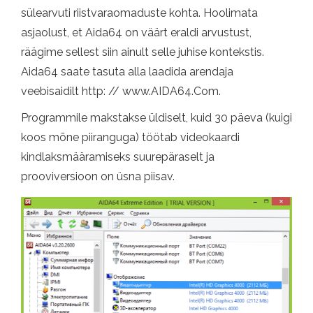
sülearvuti riistvaraomaduste kohta. Hoolimata
asjaolust, et Aida64 on väärt eraldi arvustust,
räägime sellest siin ainult selle juhise kontekstis.
Aida64 saate tasuta alla laadida arendaja
veebisaidilt http: // www.AIDA64.Com.
Programmile makstakse üldiselt, kuid 30 päeva (kuigi
koos mõne piiranguga) töötab videokaardi
kindlaksmääramiseks suurepäraselt ja
prooviversioon on üsna piisav.