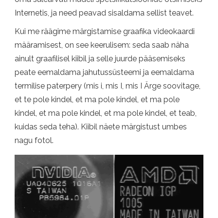
Internetis, ja need peavad sisaldama sellist teavet.
Kui me räägime märgistamise graafika videokaardi
määramisest, on see keerulisem: seda saab näha
ainult graafilisel kiibil ja selle juurde pääsemiseks
peate eemaldama jahutussüsteemi ja eemaldama
termilise paterpery (mis i, mis I, mis I Ärge soovitage,
et te pole kindel, et ma pole kindel, et ma pole
kindel, et ma pole kindel, et ma pole kindel, et teab,
kuidas seda teha). Kiibil näete märgistust umbes
nagu fotol.