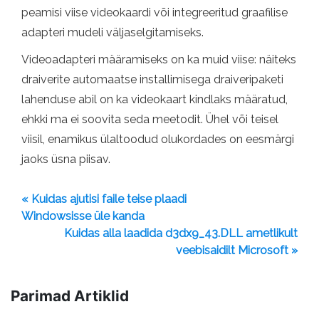
peamisi viise videokaardi või integreeritud graafilise
adapteri mudeli väljaselgitamiseks.
Videoadapteri määramiseks on ka muid viise: näiteks
draiverite automaatse installimisega draiveripaketi
lahenduse abil on ka videokaart kindlaks määratud,
ehkki ma ei soovita seda meetodit. Ühel või teisel
viisil, enamikus ülaltoodud olukordades on eesmärgi
jaoks üsna piisav.
« Kuidas ajutisi faile teise plaadi
Windowsisse üle kanda
Kuidas alla laadida d3dx9_43.DLL ametlikult
veebisaidilt Microsoft »
Parimad Artiklid