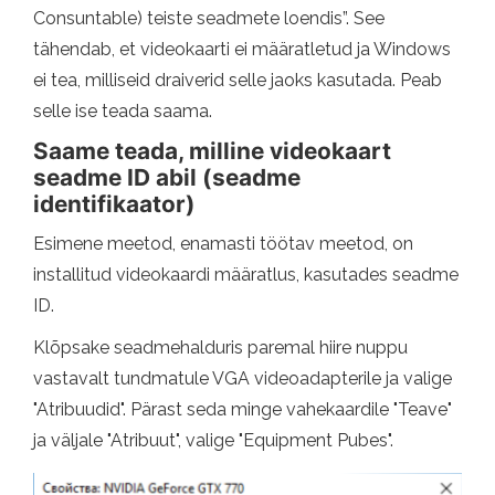
Consuntable) teiste seadmete loendis”. See
tähendab, et videokaarti ei määratletud ja Windows
ei tea, milliseid draiverid selle jaoks kasutada. Peab
selle ise teada saama.
Saame teada, milline videokaart
seadme ID abil (seadme
identifikaator)
Esimene meetod, enamasti töötav meetod, on
installitud videokaardi määratlus, kasutades seadme
ID.
Klõpsake seadmehalduris paremal hiire nuppu
vastavalt tundmatule VGA videoadapterile ja valige
"Atribuudid". Pärast seda minge vahekaardile "Teave"
ja väljale "Atribuut", valige "Equipment Pubes".