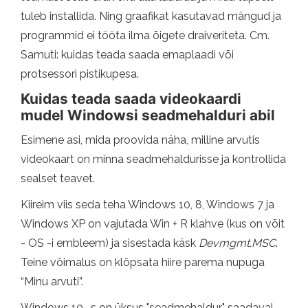
tuleb installida. Ning graafikat kasutavad mängud ja
programmid ei tööta ilma õigete draiveriteta. Cm.
Samuti: kuidas teada saada emaplaadi või
protsessori pistikupesa.
Kuidas teada saada videokaardi
mudel Windowsi seadmehalduri abil
Esimene asi, mida proovida näha, milline arvutis
videokaart on minna seadmehaldurisse ja kontrollida
sealset teavet.
Kiireim viis seda teha Windows 10, 8, Windows 7 ja
Windows XP on vajutada Win + R klahve (kus on võit
- OS -i embleem) ja sisestada käsk
Devmgmt.MSC
.
Teine võimalus on klõpsata hiire parema nupuga
“Minu arvuti”.
Windows 10 -s on üksus "seadmehaldur" saadaval