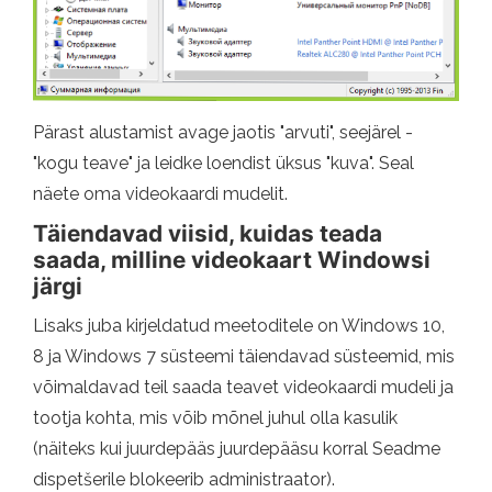
Pärast alustamist avage jaotis "arvuti", seejärel -
"kogu teave" ja leidke loendist üksus "kuva". Seal
näete oma videokaardi mudelit.
Täiendavad viisid, kuidas teada
saada, milline videokaart Windowsi
järgi
Lisaks juba kirjeldatud meetoditele on Windows 10,
8 ja Windows 7 süsteemi täiendavad süsteemid, mis
võimaldavad teil saada teavet videokaardi mudeli ja
tootja kohta, mis võib mõnel juhul olla kasulik
(näiteks kui juurdepääs juurdepääsu korral Seadme
dispetšerile blokeerib administraator).