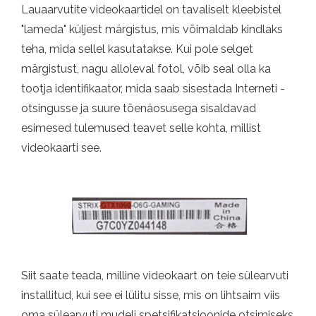
Lauaarvutite videokaartidel on tavaliselt kleebistel
"lameda" küljest märgistus, mis võimaldab kindlaks
teha, mida sellel kasutatakse. Kui pole selget
märgistust, nagu alloleval fotol, võib seal olla ka
tootja identifikaator, mida saab sisestada Interneti -
otsingusse ja suure tõenäosusega sisaldavad
esimesed tulemused teavet selle kohta, millist
videokaarti see.
Siit saate teada, milline videokaart on teie sülearvuti
installitud, kui see ei lülitu sisse, mis on lihtsaim viis
oma sülearvuti mudeli spetsifikatsioonide otsimiseks