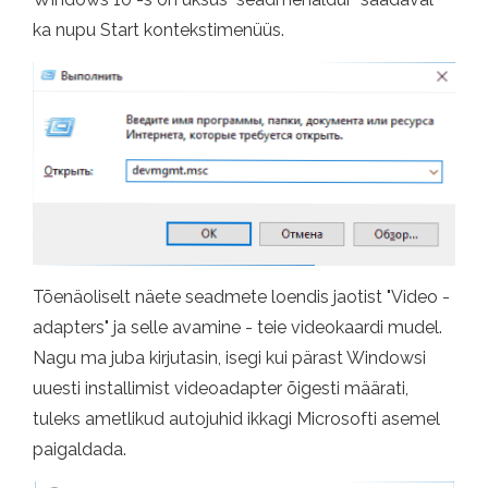
ka nupu Start kontekstimenüüs.
Tõenäoliselt näete seadmete loendis jaotist "Video -
adapters" ja selle avamine - teie videokaardi mudel.
Nagu ma juba kirjutasin, isegi kui pärast Windowsi
uuesti installimist videoadapter õigesti määrati,
tuleks ametlikud autojuhid ikkagi Microsofti asemel
paigaldada.