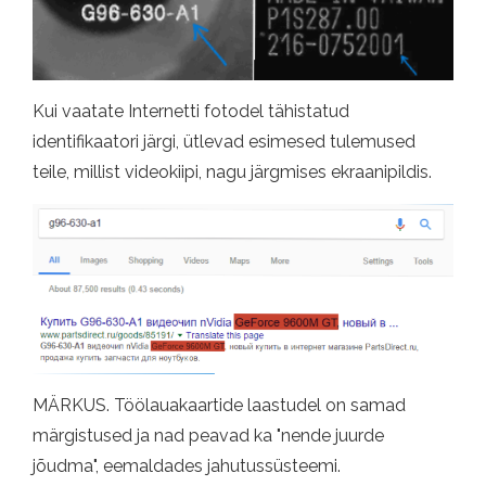
Kui vaatate Internetti fotodel tähistatud
identifikaatori järgi, ütlevad esimesed tulemused
teile, millist videokiipi, nagu järgmises ekraanipildis.
MÄRKUS. Töölauakaartide laastudel on samad
märgistused ja nad peavad ka "nende juurde
jõudma", eemaldades jahutussüsteemi.