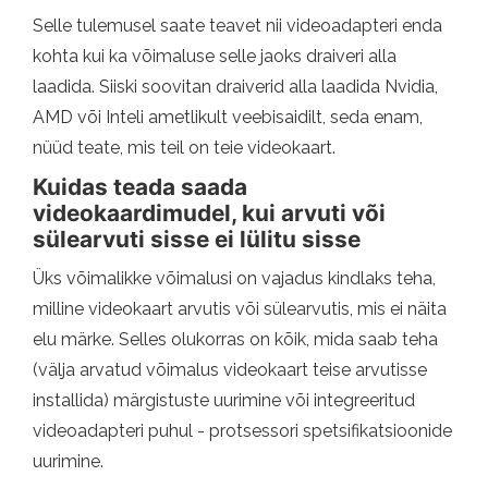
Selle tulemusel saate teavet nii videoadapteri enda
kohta kui ka võimaluse selle jaoks draiveri alla
laadida. Siiski soovitan draiverid alla laadida Nvidia,
AMD või Inteli ametlikult veebisaidilt, seda enam,
nüüd teate, mis teil on teie videokaart.
Kuidas teada saada
videokaardimudel, kui arvuti või
sülearvuti sisse ei lülitu sisse
Üks võimalikke võimalusi on vajadus kindlaks teha,
milline videokaart arvutis või sülearvutis, mis ei näita
elu märke. Selles olukorras on kõik, mida saab teha
(välja arvatud võimalus videokaart teise arvutisse
installida) märgistuste uurimine või integreeritud
videoadapteri puhul - protsessori spetsifikatsioonide
uurimine.