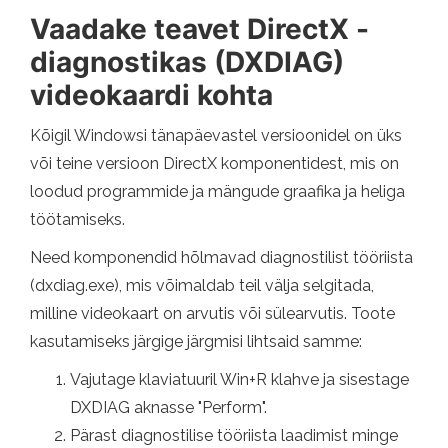
Vaadake teavet DirectX -
diagnostikas (DXDIAG)
videokaardi kohta
Kõigil Windowsi tänapäevastel versioonidel on üks
või teine ​​versioon DirectX komponentidest, mis on
loodud programmide ja mängude graafika ja heliga
töötamiseks.
Need komponendid hõlmavad diagnostilist tööriista
(dxdiag.exe), mis võimaldab teil välja selgitada,
milline videokaart on arvutis või sülearvutis. Toote
kasutamiseks järgige järgmisi lihtsaid samme:
Vajutage klaviatuuril Win+R klahve ja sisestage
DXDIAG aknasse "Perform".
Pärast diagnostilise tööriista laadimist minge