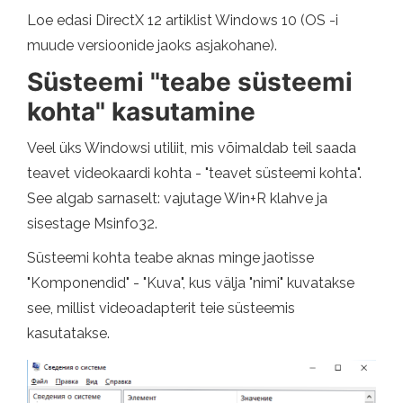
Loe edasi DirectX 12 artiklist Windows 10 (OS -i
muude versioonide jaoks asjakohane).
Süsteemi "teabe süsteemi
kohta" kasutamine
Veel üks Windowsi utiliit, mis võimaldab teil saada
teavet videokaardi kohta - "teavet süsteemi kohta".
See algab sarnaselt: vajutage Win+R klahve ja
sisestage Msinfo32.
Süsteemi kohta teabe aknas minge jaotisse
"Komponendid" - "Kuva", kus välja "nimi" kuvatakse
see, millist videoadapterit teie süsteemis
kasutatakse.