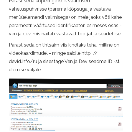
Pärast seda kopeerige kõik väärtused
vahetuspuhvrisse (parema klõpsuga ja vastava
menüüelemendi valimisega) on meie jaoks võti kahe
parameetri väärtused identifikaatori esimeses osas -
ven ja dev, mis näitab vastavalt tootjat ja seadet ise.
Pärast seda on lihtsaim viis kindlaks teha, milline on
videokaardimudel - minge saidile http: //
devid.info/ru ja sisestage Ven ja Dev seadme ID -st
ülemise väljale.