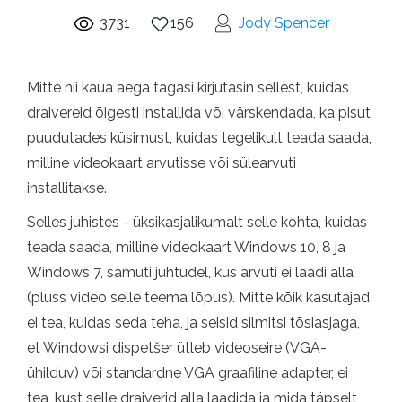
3731
156
Jody Spencer
Mitte nii kaua aega tagasi kirjutasin sellest, kuidas
draivereid õigesti installida või värskendada, ka pisut
puudutades küsimust, kuidas tegelikult teada saada,
milline videokaart arvutisse või sülearvuti
installitakse.
Selles juhistes - üksikasjalikumalt selle kohta, kuidas
teada saada, milline videokaart Windows 10, 8 ja
Windows 7, samuti juhtudel, kus arvuti ei laadi alla
(pluss video selle teema lõpus). Mitte kõik kasutajad
ei tea, kuidas seda teha, ja seisid silmitsi tõsiasjaga,
et Windowsi dispetšer ütleb videoseire (VGA-
ühilduv) või standardne VGA graafiline adapter, ei
tea, kust selle draiverid alla laadida ja mida täpselt