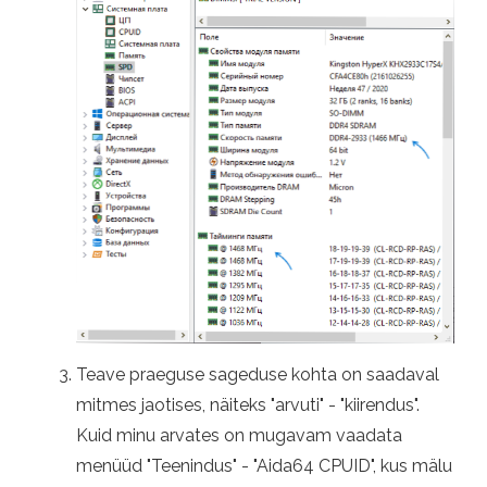
Teave praeguse sageduse kohta on saadaval
mitmes jaotises, näiteks "arvuti" - "kiirendus".
Kuid minu arvates on mugavam vaadata
menüüd "Teenindus" - "Aida64 CPUID", kus mälu