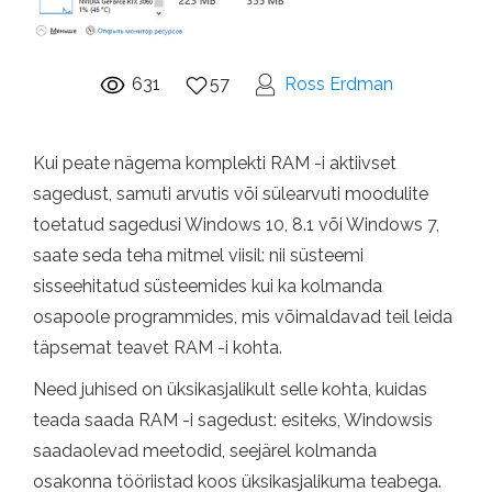
631
57
Ross Erdman
Kui peate nägema komplekti RAM -i aktiivset
sagedust, samuti arvutis või sülearvuti moodulite
toetatud sagedusi Windows 10, 8.1 või Windows 7,
saate seda teha mitmel viisil: nii süsteemi
sisseehitatud süsteemides kui ka kolmanda
osapoole programmides, mis võimaldavad teil leida
täpsemat teavet RAM -i kohta.
Need juhised on üksikasjalikult selle kohta, kuidas
teada saada RAM -i sagedust: esiteks, Windowsis
saadaolevad meetodid, seejärel kolmanda
osakonna tööriistad koos üksikasjalikuma teabega.