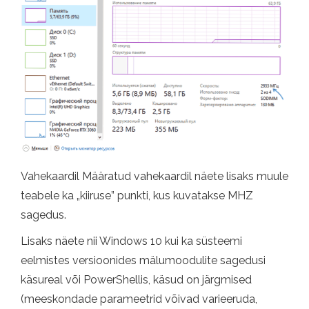
Vahekaardil Määratud vahekaardil näete lisaks muule
teabele ka „kiiruse” punkti, kus kuvatakse MHZ
sagedus.
Lisaks näete nii Windows 10 kui ka süsteemi
eelmistes versioonides mälumoodulite sagedusi
käsureal või PowerShellis, käsud on järgmised
(meeskondade parameetrid võivad varieeruda,