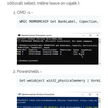
sõltuvalt sellest, milline teave on vajalik ):
CMD -s -
WMIC MOMMOMCHIP Get BankLabel, Copection, Dev
Powershellis -
Get-wmiobject win32_physicalmemery | Vormingu