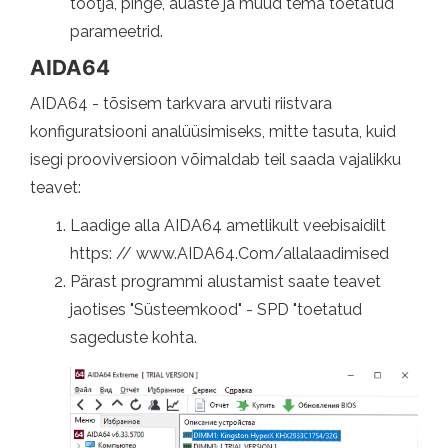
tootja, pinge, auaste ja muud tema toetatud
parameetrid.
AIDA64
AIDA64 - tõsisem tarkvara arvuti riistvara
konfiguratsiooni analüüsimiseks, mitte tasuta, kuid
isegi prooviversioon võimaldab teil saada vajalikku
teavet:
Laadige alla AIDA64 ametlikult veebisaidilt
https: // www.AIDA64.Com/allalaadimised
Pärast programmi alustamist saate teavet
jaotises "Süsteemkood" - SPD "toetatud
sageduste kohta.