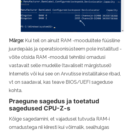
Märge:
Kui teil on ainult RAM -moodulitele füüsiline
juurdepääs ja operatsioonisüsteem pole installitud -
võite otsida RAM -mooduli tehnilisi omadusi
vastavalt selle mudelile (tavaliselt märgistusel)
Internetis või kui see on Arvutisse installitakse ribad,
vt on saadaval, kas teave BIOS/UEFI sageduse
kohta.
Praegune sagedus ja toetatud
sagedused CPU-Z-s
Kõige sagedamini, et vajadusel tutvuda RAM-i
omadustega nii kiiresti kui võimalik, sealhulgas