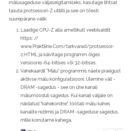
mälusageduse väljaselgitamiseks, kasutage lihtsat
tasuta protsessori-Z utiliiti ja see on tõesti
suurepärane valik:
Laadige CPU-Z alla ametlikult veebisaidilt
https: //
www.Praktiline.Com/tarkvarad/protsessor-
z.HTML ja käivitage programm õiges
versioonis-64-bitises või 32-bitises.
Vahekaardil "Mälu" programmis näete praegust
aktiivse mälu konfiguratsiooni. Ülemine väli -
DRAM -sagedus - see on ühe kanali
mälumooduli sagedus. Kui kanali väljale on
näidatud "kahekordne", töötab mälu kahes
kanalite režiimis ja DRAM -sageduse sagedus,
mille korrutame kahega.