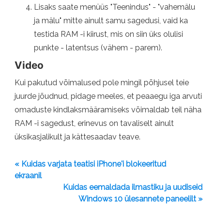
Lisaks saate menüüs "Teenindus" - "vahemälu
ja mälu" mitte ainult samu sagedusi, vaid ka
testida RAM -i kiirust, mis on siin üks olulisi
punkte - latentsus (vähem - parem).
Video
Kui pakutud võimalused pole mingil põhjusel teie
juurde jõudnud, pidage meeles, et peaaegu iga arvuti
omaduste kindlaksmääramiseks võimaldab teil näha
RAM -i sagedust, erinevus on tavaliselt ainult
üksikasjalikult ja kättesaadav teave.
« Kuidas varjata teatisi iPhone'i blokeeritud
ekraanil
Kuidas eemaldada ilmastiku ja uudiseid
Windows 10 ülesannete paneelilt »