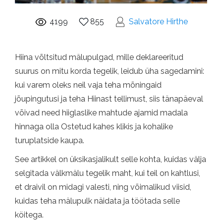
4199
855
Salvatore Hirthe
Hiina võltsitud mälupulgad, mille deklareeritud
suurus on mitu korda tegelik, leidub üha sagedamini:
kui varem oleks neil vaja teha mõningaid
jõupingutusi ja teha Hiinast tellimust, siis tänapäeval
võivad need hiiglaslike mahtude ajamid madala
hinnaga olla Ostetud kahes klikis ja kohalike
turuplatside kaupa.
See artikkel on üksikasjalikult selle kohta, kuidas välja
selgitada välkmälu tegelik maht, kui teil on kahtlusi,
et draivil on midagi valesti, ning võimalikud viisid,
kuidas teha mälupulk näidata ja töötada selle
köitega.