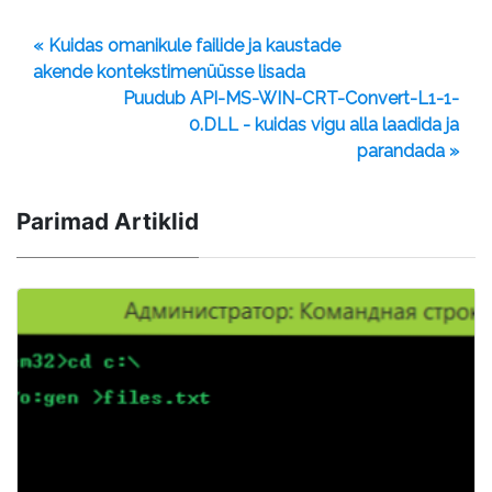
« Kuidas omanikule failide ja kaustade
akende kontekstimenüüsse lisada
Puudub API-MS-WIN-CRT-Convert-L1-1-
0.DLL - kuidas vigu alla laadida ja
parandada »
Parimad Artiklid