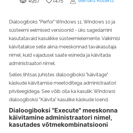
4957
1475
Bernard Roberts
Dialoogiboks "Perfor" Windows 11, Windows 10 ja
süsteemi eelmised versioonid - üks sagedamini
kasutatavaid kasulikke süsteemielemente. Vaikimisi
käivitatakse selle akna meeskonnad tavakasutaja
nimel, kuid vajadusel saate esineda ja käivitada
administraatori nimel.
Selles lihtsas juhistes dialoogiboksi "käivitage"
käskude käivitamise meetoditega administraatori
privileegidega. See võib olla ka kasulik: Windowsi
dialoogiboksi "Käivita" kasulike käskude loend.
Dialoogiboksi "Execute" meeskonna
käivitamine administraatori nimel,
kasutades võtmekombinatsiooni