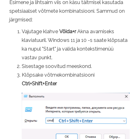
Esimene ja lihtsaim viis on käsu täitmisel kasutada
spetsiaalset võtmete kombinatsiooni. Sammud on
järgmised:
Vajutage klahve
Võida+r
Akna avamiseks
klaviatuuril. Windows 11 ja 10 -s saate klõpsata
ka nupul "Start" ja valida kontekstimenüü
vastav punkt.
Sisestage soovitud meeskond.
Klõpsake võtmekombinatsiooni
Ctrl+Shift+Enter