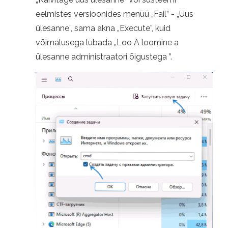
eelmistes versioonides menüü „Fail” - „Uus
ülesanne”, sama akna „Execute”, kuid
võimalusega lubada „Loo A loomine a
ülesanne administraatori õigustega ”.