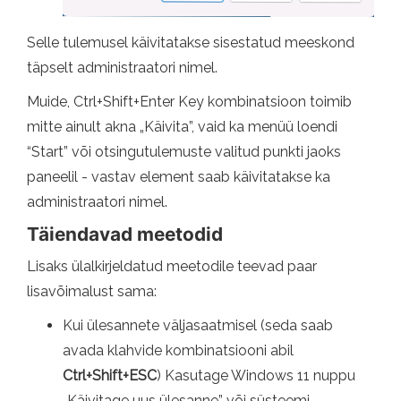
Selle tulemusel käivitatakse sisestatud meeskond
täpselt administraatori nimel.
Muide, Ctrl+Shift+Enter Key kombinatsioon toimib
mitte ainult akna „Käivita”, vaid ka menüü loendi
“Start” või otsingutulemuste valitud punkti jaoks
paneelil - vastav element saab käivitatakse ka
administraatori nimel.
Täiendavad meetodid
Lisaks ülalkirjeldatud meetodile teevad paar
lisavõimalust sama:
Kui ülesannete väljasaatmisel (seda saab
avada klahvide kombinatsiooni abil
Ctrl+Shift+ESC
) Kasutage Windows 11 nuppu
„Käivitage uus ülesanne” või süsteemi