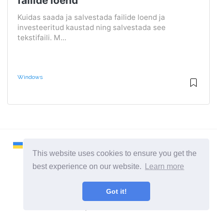
failide loend
Kuidas saada ja salvestada failide loend ja
investeeritud kaustad ning salvestada see
tekstifaili. M...
Windows
This website uses cookies to ensure you get the
best experience on our website.
Learn more
2026 ©
Remontcompa
Got it!
Kõik kategooriad
Sait arvutite ja operatsioonisüsteemide kohta