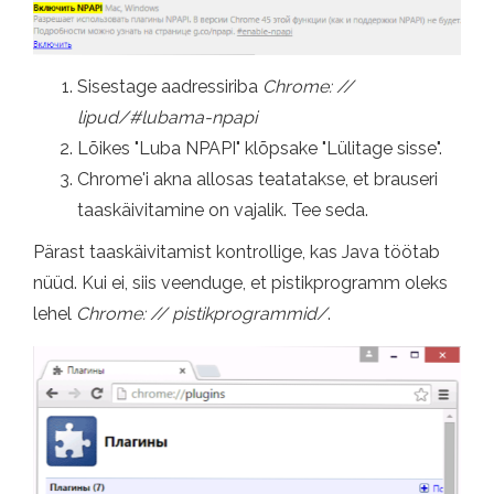
Sisestage aadressiriba
Chrome: //
lipud/#lubama-npapi
Lõikes "Luba NPAPI" klõpsake "Lülitage sisse".
Chrome'i akna allosas teatatakse, et brauseri
taaskäivitamine on vajalik. Tee seda.
Pärast taaskäivitamist kontrollige, kas Java töötab
nüüd. Kui ei, siis veenduge, et pistikprogramm oleks
lehel
Chrome: // pistikprogrammid/
.