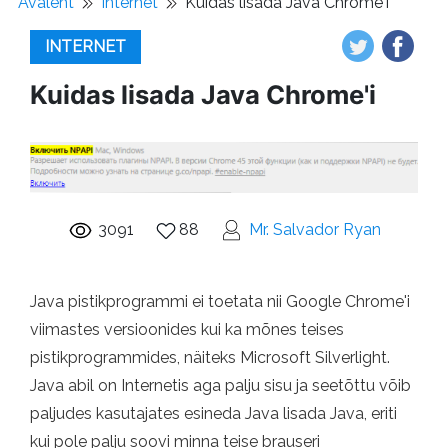
Avaleht
Internet
Kuidas lisada Java Chrome'i
INTERNET
Kuidas lisada Java Chrome'i
3091
88
Mr. Salvador Ryan
Java pistikprogrammi ei toetata nii Google Chrome'i
viimastes versioonides kui ka mõnes teises
pistikprogrammides, näiteks Microsoft Silverlight.
Java abil on Internetis aga palju sisu ja seetõttu võib
paljudes kasutajates esineda Java lisada Java, eriti
kui pole palju soovi minna teise brauseri