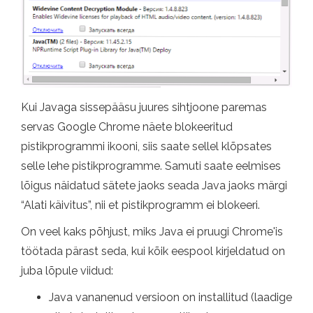
Kui Javaga sissepääsu juures sihtjoone paremas
servas Google Chrome näete blokeeritud
pistikprogrammi ikooni, siis saate sellel klõpsates
selle lehe pistikprogramme. Samuti saate eelmises
lõigus näidatud sätete jaoks seada Java jaoks märgi
“Alati käivitus”, nii et pistikprogramm ei blokeeri.
On veel kaks põhjust, miks Java ei pruugi Chrome'is
töötada pärast seda, kui kõik eespool kirjeldatud on
juba lõpule viidud:
Java vananenud versioon on installitud (laadige