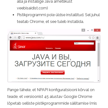
alla ja installige Java ametlikust
veebisaidist.com)
Pistikprogrammi pole üldse installitud. Sel juhul
teatab Chrome, et see tuleb installida.
Pange tähele, et NPAPI konfiguratsiooni kõrval on
teade, et versioonist 45 alustav Google Chrome
lõpetab selliste pistikprogrammide säilitamise (mis