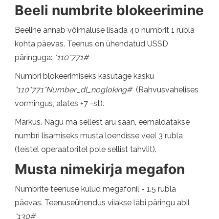
Beeli numbrite blokeerimine
Beeline annab võimaluse lisada 40 numbrit 1 rubla
kohta päevas. Teenus on ühendatud USSD
päringuga:
*110*771#
Numbri blokeerimiseks kasutage käsku
*110*771*Number_dl_nogloking#
(Rahvusvahelises
vormingus, alates +7 -st).
Märkus. Nagu ma sellest aru saan, eemaldatakse
numbri lisamiseks musta loendisse veel 3 rubla
(teistel operaatoritel pole sellist tahvlit).
Musta nimekirja megafon
Numbrite teenuse kulud megafonil - 1.5 rubla
päevas. Teenuseühendus viiakse läbi päringu abil
*130#