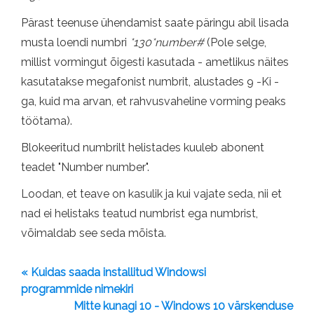
Pärast teenuse ühendamist saate päringu abil lisada
musta loendi numbri
*130*number#
(Pole selge,
millist vormingut õigesti kasutada - ametlikus näites
kasutatakse megafonist numbrit, alustades 9 -Ki -
ga, kuid ma arvan, et rahvusvaheline vorming peaks
töötama).
Blokeeritud numbrilt helistades kuuleb abonent
teadet "Number number".
Loodan, et teave on kasulik ja kui vajate seda, nii et
nad ei helistaks teatud numbrist ega numbrist,
võimaldab see seda mõista.
« Kuidas saada installitud Windowsi
programmide nimekiri
Mitte kunagi 10 - Windows 10 värskenduse