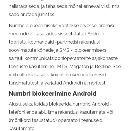
helistaks seda, ja teha seda mõnel erineval viisil, mis
saab arutada juhistes.
Numbri blokeerimiseks võetakse arvesse järgmisi
meetodeid: kasutades sisseehitatud Android -
tööriistu, kolmandaid -partmelisi rakendusi
soovimatute kõnede ja SMS -i blokeerimiseks,
samuti kommunikatsioonioperaatorite asjakohaste
teenuste kasutamine -MTS, Megafon ja Beeline. See
võib olla ka kasulik: kuidas blokeerida kõnesid
tundmatutest ja varjatud Androidi numbritest.
Numbri blokeerimine Android
Alustuseks, kuidas blokeerida numbrid Android -
telefoni enda abil, ilma rakendusi kasutamata või
(mõnikord tasustatud) operaatori teenuseid
kasutamata.