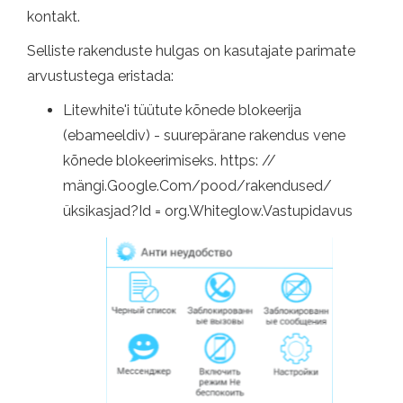
kontakt.
Selliste rakenduste hulgas on kasutajate parimate
arvustustega eristada:
Litewhite'i tüütute kõnede blokeerija
(ebameeldiv) - suurepärane rakendus vene
kõnede blokeerimiseks. https: //
mängi.Google.Com/pood/rakendused/
üksikasjad?Id = org.Whiteglow.Vastupidavus