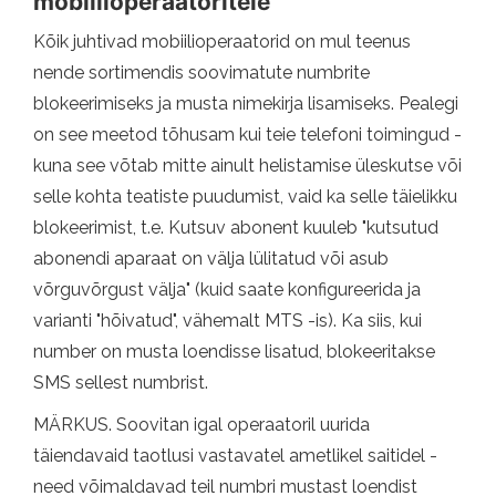
mobiilioperaatoritele
Kõik juhtivad mobiilioperaatorid on mul teenus
nende sortimendis soovimatute numbrite
blokeerimiseks ja musta nimekirja lisamiseks. Pealegi
on see meetod tõhusam kui teie telefoni toimingud -
kuna see võtab mitte ainult helistamise üleskutse või
selle kohta teatiste puudumist, vaid ka selle täielikku
blokeerimist, t.e. Kutsuv abonent kuuleb "kutsutud
abonendi aparaat on välja lülitatud või asub
võrguvõrgust välja" (kuid saate konfigureerida ja
varianti "hõivatud", vähemalt MTS -is). Ka siis, kui
number on musta loendisse lisatud, blokeeritakse
SMS sellest numbrist.
MÄRKUS. Soovitan igal operaatoril uurida
täiendavaid taotlusi vastavatel ametlikel saitidel -
need võimaldavad teil numbri mustast loendist