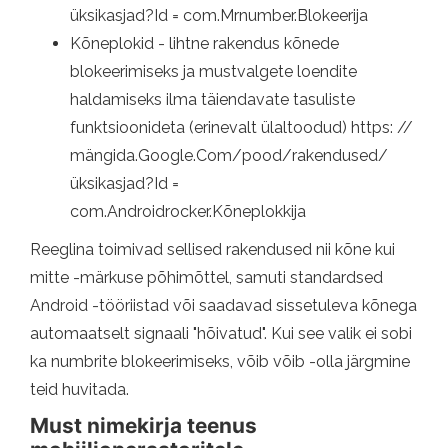
üksikasjad?Id = com.Mrnumber.Blokeerija
Kõneplokid - lihtne rakendus kõnede
blokeerimiseks ja mustvalgete loendite
haldamiseks ilma täiendavate tasuliste
funktsioonideta (erinevalt ülaltoodud) https: //
mängida.Google.Com/pood/rakendused/
üksikasjad?Id =
com.Androidrocker.Kõneplokkija
Reeglina toimivad sellised rakendused nii kõne kui
mitte -märkuse põhimõttel, samuti standardsed
Android -tööriistad või saadavad sissetuleva kõnega
automaatselt signaali "hõivatud". Kui see valik ei sobi
ka numbrite blokeerimiseks, võib võib -olla järgmine
teid huvitada.
Must nimekirja teenus