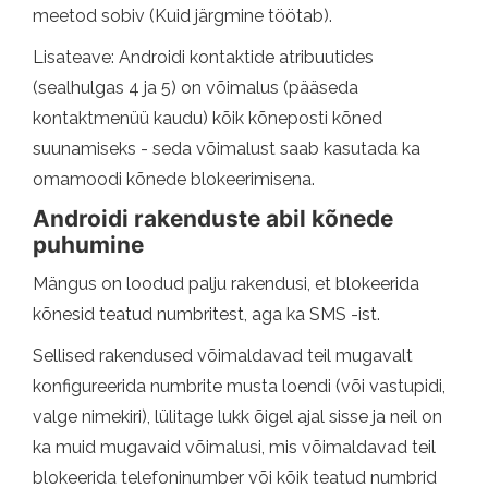
meetod sobiv (Kuid järgmine töötab).
Lisateave: Androidi kontaktide atribuutides
(sealhulgas 4 ja 5) on võimalus (pääseda
kontaktmenüü kaudu) kõik kõneposti kõned
suunamiseks - seda võimalust saab kasutada ka
omamoodi kõnede blokeerimisena.
Androidi rakenduste abil kõnede
puhumine
Mängus on loodud palju rakendusi, et blokeerida
kõnesid teatud numbritest, aga ka SMS -ist.
Sellised rakendused võimaldavad teil mugavalt
konfigureerida numbrite musta loendi (või vastupidi,
valge nimekiri), lülitage lukk õigel ajal sisse ja neil on
ka muid mugavaid võimalusi, mis võimaldavad teil
blokeerida telefoninumber või kõik teatud numbrid