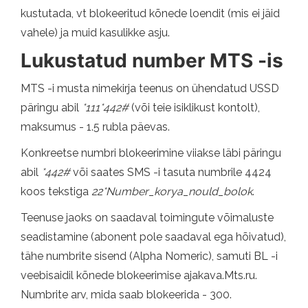
kustutada, vt blokeeritud kõnede loendit (mis ei jäid
vahele) ja muid kasulikke asju.
Lukustatud number MTS -is
MTS -i musta nimekirja teenus on ühendatud USSD
päringu abil
*111*442#
(või teie isiklikust kontolt),
maksumus - 1.5 rubla päevas.
Konkreetse numbri blokeerimine viiakse läbi päringu
abil
*442#
või saates SMS -i tasuta numbrile 4424
koos tekstiga
22*Number_korya_nould_bolok
.
Teenuse jaoks on saadaval toimingute võimaluste
seadistamine (abonent pole saadaval ega hõivatud),
tähe numbrite sisend (Alpha Nomeric), samuti BL -i
veebisaidil kõnede blokeerimise ajakava.Mts.ru.
Numbrite arv, mida saab blokeerida - 300.