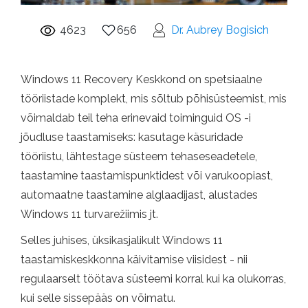
4623
656
Dr. Aubrey Bogisich
Windows 11 Recovery Keskkond on spetsiaalne
tööriistade komplekt, mis sõltub põhisüsteemist, mis
võimaldab teil teha erinevaid toiminguid OS -i
jõudluse taastamiseks: kasutage käsuridade
tööriistu, lähtestage süsteem tehaseseadetele,
taastamine taastamispunktidest või varukoopiast,
automaatne taastamine alglaadijast, alustades
Windows 11 turvarežiimis jt.
Selles juhises, üksikasjalikult Windows 11
taastamiskeskkonna käivitamise viisidest - nii
regulaarselt töötava süsteemi korral kui ka olukorras,
kui selle sissepääs on võimatu.