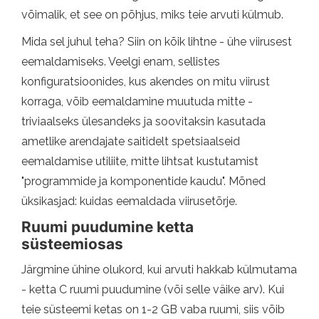
võimalik, et see on põhjus, miks teie arvuti külmub.
Mida sel juhul teha? Siin on kõik lihtne - ühe viirusest
eemaldamiseks. Veelgi enam, sellistes
konfiguratsioonides, kus akendes on mitu viirust
korraga, võib eemaldamine muutuda mitte -
triviaalseks ülesandeks ja soovitaksin kasutada
ametlike arendajate saitidelt spetsiaalseid
eemaldamise utiliite, mitte lihtsat kustutamist
"programmide ja komponentide kaudu". Mõned
üksikasjad: kuidas eemaldada viirusetõrje.
Ruumi puudumine ketta
süsteemiosas
Järgmine ühine olukord, kui arvuti hakkab külmutama
- ketta C ruumi puudumine (või selle väike arv). Kui
teie süsteemi ketas on 1-2 GB vaba ruumi, siis võib