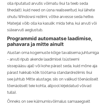
olla riputatud arvutis võimatu (kui ta teeb seda
tihedalt), kuid need on üsna realiseeritud, kui lähete
ohutu Windowsi režiimi, võtke arvesse seda hetke.
Materjal võib olla ka kasulik: mida teha, kui arvuti või
sülearvuti aeglustub.
Programmid automaatse laadimise,
pahavara ja mitte ainult
Alustan oma kogemuste kõige tavalisema juhtumiga
- arvuti ripub akende laadimisel (süsteemi
sissepääsu ajal) või kohe pärast seda, kuid mõne aja
pärast hakkab kõik töötama standardrežiimis (kui
see juhtub Mitte alustage, siis on valikud tõenäoliselt
tõenäoliselt teie kohta, allpool kirjeldatud võivad
tulla).
Õnneks on see külmumisvõimalus samaaegselt