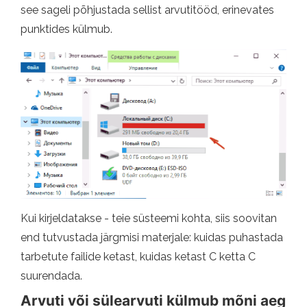
see sageli põhjustada sellist arvutitööd, erinevates
punktides külmub.
Kui kirjeldatakse - teie süsteemi kohta, siis soovitan
end tutvustada järgmisi materjale: kuidas puhastada
tarbetute failide ketast, kuidas ketast C ketta C
suurendada.
Arvuti või sülearvuti külmub mõni aeg