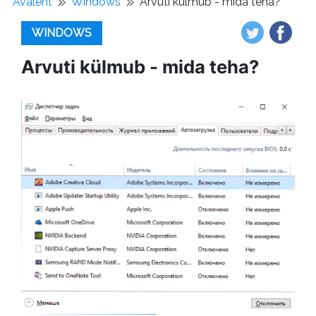
Avaleht
Windows
Arvuti külmub - mida teha?
WINDOWS
Arvuti külmub - mida teha?