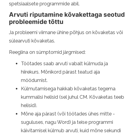
spetsiaalsete programmide abil.
Arvuti riputamine kõvakettaga seotud
probleemide tõttu
Ja probleemi viimane ühine põhjus on kõvaketas või
sülearvuti kõvaketas.
Reeglina on sümptomid järgmised:
Töötades saab arvuti vabalt külmuda ja
hiirekurs. Mõnikord pärast teatud aja
möödumist.
Külmutamisega hakkab kõvaketas tegema
kummalisi helisid (sel juhul CM. Kõvaketas teeb
helisid).
Mõne aja pärast (või töötades ühes mitte -
suguluses, nagu Word) ja teise programmi
käivitamisel külmub arvuti, kuid mõne sekundi