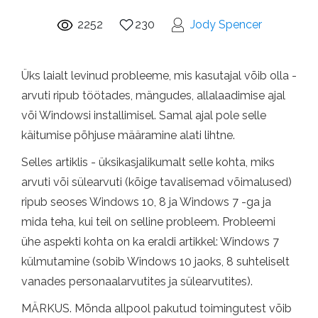
2252
230
Jody Spencer
Üks laialt levinud probleeme, mis kasutajal võib olla -
arvuti ripub töötades, mängudes, allalaadimise ajal
või Windowsi installimisel. Samal ajal pole selle
käitumise põhjuse määramine alati lihtne.
Selles artiklis - üksikasjalikumalt selle kohta, miks
arvuti või sülearvuti (kõige tavalisemad võimalused)
ripub seoses Windows 10, 8 ja Windows 7 -ga ja
mida teha, kui teil on selline probleem. Probleemi
ühe aspekti kohta on ka eraldi artikkel: Windows 7
külmutamine (sobib Windows 10 jaoks, 8 suhteliselt
vanades personaalarvutites ja sülearvutites).
MÄRKUS. Mõnda allpool pakutud toimingutest võib