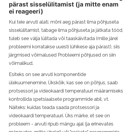
pärast sisselülitamist (ja mitte enam
ei reageeri)
Kui teie arvuti alati, mõni aeg pärast ilma põhjuseta
sisselülitamist, tabage ilma põhjuseta ja jätkata tööd,
tuleb see välja lülitada või taaskäivitada (mille järel
probleemi korratakse uuesti lühikese aja pärast), siis
järgmised võimalused Probleemi põhjused on siin
võimalikud.
Esiteks on see arvuti komponentide
ülekuumenemine. Ükskõik, kas see on põhjus, saab
protsessori ja videokaardi temperatuuri määramiseks
kontrollida spetsiaalsete programmide abil, vt.
Näiteks: kuidas teada saada protsessori ja
videokaardi temperatuuri. Üks märke, et see on
probleem - arvuti ripub mängu ajal (ja erinevates