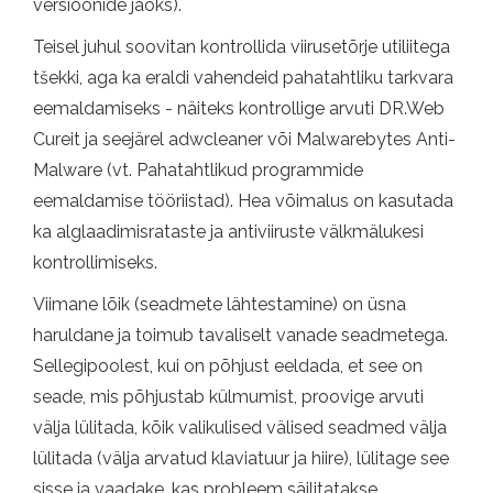
versioonide jaoks).
Teisel juhul soovitan kontrollida viirusetõrje utiliitega
tšekki, aga ka eraldi vahendeid pahatahtliku tarkvara
eemaldamiseks - näiteks kontrollige arvuti DR.Web
Cureit ja seejärel adwcleaner või Malwarebytes Anti-
Malware (vt. Pahatahtlikud programmide
eemaldamise tööriistad). Hea võimalus on kasutada
ka alglaadimisrataste ja antiviiruste välkmälukesi
kontrollimiseks.
Viimane lõik (seadmete lähtestamine) on üsna
haruldane ja toimub tavaliselt vanade seadmetega.
Sellegipoolest, kui on põhjust eeldada, et see on
seade, mis põhjustab külmumist, proovige arvuti
välja lülitada, kõik valikulised välised seadmed välja
lülitada (välja arvatud klaviatuur ja hiire), lülitage see
sisse ja vaadake, kas probleem säilitatakse.