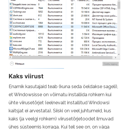
Kaks viirust
Enamik kasutajaid teab (kuna seda öeldakse sageli),
et Windowsisse on võimatu installida rohkem kui
ühte viirusetõrjet (eelnevalt installitud Windowsi
kaitsjat ei arvestata). Siiski on veel juhtumeid, kus
kaks (ja veelgi rohkem) viirusetõrjetoodet ilmuvad
ühes süsteemis korraga. Kui teil see on, on väga