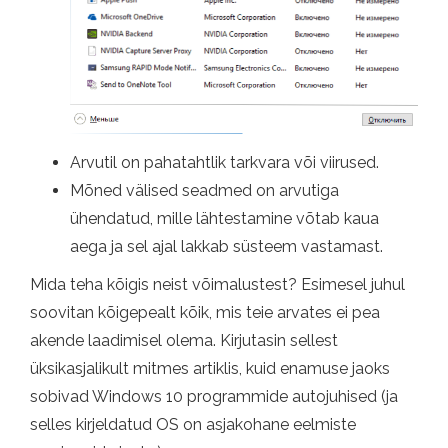
Arvutil on pahatahtlik tarkvara või viirused.
Mõned välised seadmed on arvutiga
ühendatud, mille lähtestamine võtab kaua
aega ja sel ajal lakkab süsteem vastamast.
Mida teha kõigis neist võimalustest? Esimesel juhul
soovitan kõigepealt kõik, mis teie arvates ei pea
akende laadimisel olema. Kirjutasin sellest
üksikasjalikult mitmes artiklis, kuid enamuse jaoks
sobivad Windows 10 programmide autojuhised (ja
selles kirjeldatud OS on asjakohane eelmiste