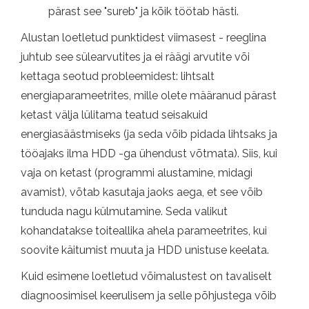
pärast see "sureb" ja kõik töötab hästi.
Alustan loetletud punktidest viimasest - reeglina
juhtub see sülearvutites ja ei räägi arvutite või
kettaga seotud probleemidest: lihtsalt
energiaparameetrites, mille olete määranud pärast
ketast välja lülitama teatud seisakuid
energiasäästmiseks (ja seda võib pidada lihtsaks ja
tööajaks ilma HDD -ga ühendust võtmata). Siis, kui
vaja on ketast (programmi alustamine, midagi
avamist), võtab kasutaja jaoks aega, et see võib
tunduda nagu külmutamine. Seda valikut
kohandatakse toiteallika ahela parameetrites, kui
soovite käitumist muuta ja HDD unistuse keelata.
Kuid esimene loetletud võimalustest on tavaliselt
diagnoosimisel keerulisem ja selle põhjustega võib