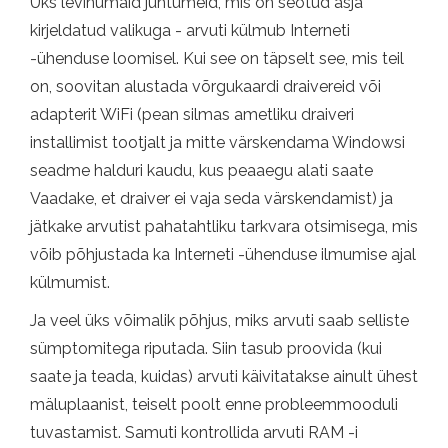
Üks levinumaid juhtumeid, mis on seotud äsja
kirjeldatud valikuga - arvuti külmub Interneti
-ühenduse loomisel. Kui see on täpselt see, mis teil
on, soovitan alustada võrgukaardi draivereid või
adapterit WiFi (pean silmas ametliku draiveri
installimist tootjalt ja mitte värskendama Windowsi
seadme halduri kaudu, kus peaaegu alati saate
Vaadake, et draiver ei vaja seda värskendamist) ja
jätkake arvutist pahatahtliku tarkvara otsimisega, mis
võib põhjustada ka Interneti -ühenduse ilmumise ajal
külmumist.
Ja veel üks võimalik põhjus, miks arvuti saab selliste
sümptomitega riputada. Siin tasub proovida (kui
saate ja teada, kuidas) arvuti käivitatakse ainult ühest
mäluplaanist, teiselt poolt enne probleemmooduli
tuvastamist. Samuti kontrollida arvuti RAM -i