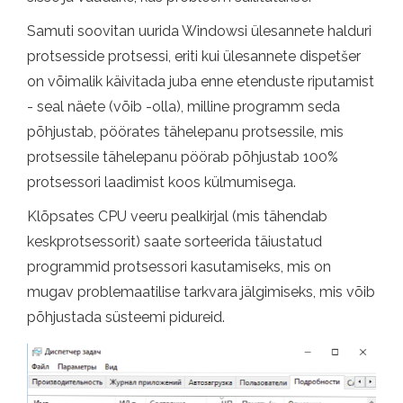
Samuti soovitan uurida Windowsi ülesannete halduri
protsesside protsessi, eriti kui ülesannete dispetšer
on võimalik käivitada juba enne etenduste riputamist
- seal näete (võib -olla), milline programm seda
põhjustab, pöörates tähelepanu protsessile, mis
protsessile tähelepanu pöörab põhjustab 100%
protsessori laadimist koos külmumisega.
Klõpsates CPU veeru pealkirjal (mis tähendab
keskprotsessorit) saate sorteerida täiustatud
programmid protsessori kasutamiseks, mis on
mugav problemaatilise tarkvara jälgimiseks, mis võib
põhjustada süsteemi pidureid.