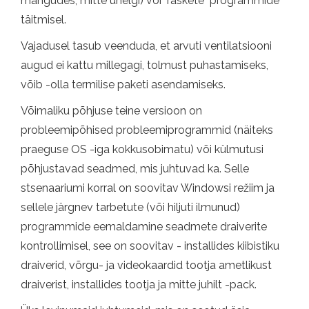
mängudes, mitte ühelgi) või "raskete" programmide
täitmisel.
Vajadusel tasub veenduda, et arvuti ventilatsiooni
augud ei kattu millegagi, tolmust puhastamiseks,
võib -olla termilise paketi asendamiseks.
Võimaliku põhjuse teine ​​versioon on
probleemipõhised probleemiprogrammid (näiteks
praeguse OS -iga kokkusobimatu) või külmutusi
põhjustavad seadmed, mis juhtuvad ka. Selle
stsenaariumi korral on soovitav Windowsi režiim ja
sellele järgnev tarbetute (või hiljuti ilmunud)
programmide eemaldamine seadmete draiverite
kontrollimisel, see on soovitav - installides kiibistiku
draiverid, võrgu- ja videokaardid tootja ametlikust
draiverist, installides tootja ja mitte juhilt -pack.