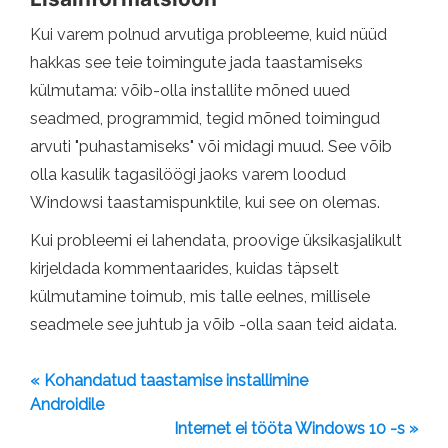
Kui varem polnud arvutiga probleeme, kuid nüüd
hakkas see teie toimingute jada taastamiseks
külmutama: võib-olla installite mõned uued
seadmed, programmid, tegid mõned toimingud
arvuti "puhastamiseks" või midagi muud. See võib
olla kasulik tagasilöögi jaoks varem loodud
Windowsi taastamispunktile, kui see on olemas.
Kui probleemi ei lahendata, proovige üksikasjalikult
kirjeldada kommentaarides, kuidas täpselt
külmutamine toimub, mis talle eelnes, millisele
seadmele see juhtub ja võib -olla saan teid aidata.
« Kohandatud taastamise installimine
Androidile
Internet ei tööta Windows 10 -s »