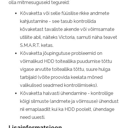
olla mitmesuguseid tegureid:
Kõvaketta või selle füüsilise rikke andmete
kahjustamine - see tasub kontrollida
kõvaketast tavaliste akende või võimsamate
utiliite abil, näiteks Victoria, samuti näha teavet
S.M.A.R.T. ketas.
Kõvaketta jõupingutuse probleemid on
võimalikud HDD toiteallika puudumise tõttu
vigase arvutite toiteallika tõttu, suure hulga
tarbijaid (võite proovida keelata mõned
valikulised seadmed kontrollimiseks).
Kõvaketta halvasti ühendamine - kontrollige
kõigi silmuste (andmete ja võimsuse) ühendust
nii emaplaadilt kui ka HDD poolelt, ühendage
need uuesti.
Lisainformatsioon