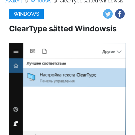
Avaleht
Windows
ClearType sätted Windowsis
WINDOWS
ClearType sätted Windowsis