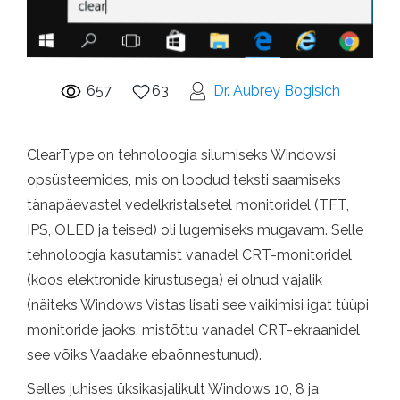
657
63
Dr. Aubrey Bogisich
ClearType on tehnoloogia silumiseks Windowsi
opsüsteemides, mis on loodud teksti saamiseks
tänapäevastel vedelkristalsetel monitoridel (TFT,
IPS, OLED ja teised) oli lugemiseks mugavam. Selle
tehnoloogia kasutamist vanadel CRT-monitoridel
(koos elektronide kirustusega) ei olnud vajalik
(näiteks Windows Vistas lisati see vaikimisi igat tüüpi
monitoride jaoks, mistõttu vanadel CRT-ekraanidel
see võiks Vaadake ebaõnnestunud).
Selles juhises üksikasjalikult Windows 10, 8 ja