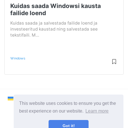
Kuidas saada Windowsi kausta
failide loend
Kuidas saada ja salvestada failide loend ja
investeeritud kaustad ning salvestada see
tekstifaili. M...
Windows
This website uses cookies to ensure you get the
best experience on our website.
Learn more
2026 ©
Remontcompa
Got it!
Kõik kategooriad