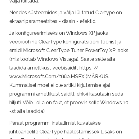
välja lülitada.
Nendes süsteemides ja välja lülitatud Clartype on
ekraaniparameetrites - disain - efektid.
Ja konfigureerimiseks on Windows XP jaoks
veebipõhine ClearType konfiguratsiooni tööriist ja
eraldi Microsoft ClearType Tuner PowerToy XP jaoks
(mis töötab Windows Vistaga). Saate selle alla
laadida ametlikust veebisaidilt https: //
www.Microsoft.Com/tüüp.MSPX (MÄRKUS.
Kummalisel moel ei ole artikli kirjutamise ajal
programmi ametlikust saidilt, ehkki kasutasin seda
hiljuti. Võib -olla on fakt, et proovin selle Windows 10
-st alla laadida).
Pärast programmi installimist kuvatakse
juhtpaneelile ClearType häälestamissek Lisaks on