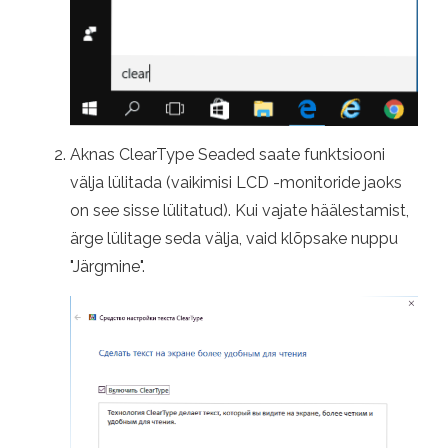
Aknas ClearType Seaded saate funktsiooni
välja lülitada (vaikimisi LCD -monitoride jaoks
on see sisse lülitatud). Kui vajate häälestamist,
ärge lülitage seda välja, vaid klõpsake nuppu
"Järgmine".