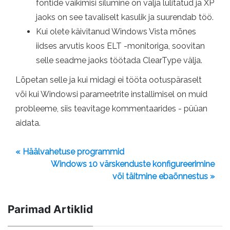
fontide vaikimisi silumine on välja lülitatud ja XP
jaoks on see tavaliselt kasulik ja suurendab töö.
Kui olete käivitanud Windows Vista mõnes
iidses arvutis koos ELT -monitoriga, soovitan
selle seadme jaoks töötada ClearType välja.
Lõpetan selle ja kui midagi ei tööta ootuspäraselt
või kui Windowsi parameetrite installimisel on muid
probleeme, siis teavitage kommentaarides - püüan
aidata.
« Häälvahetuse programmid
Windows 10 värskenduste konfigureerimine
või täitmine ebaõnnestus »
Parimad Artiklid