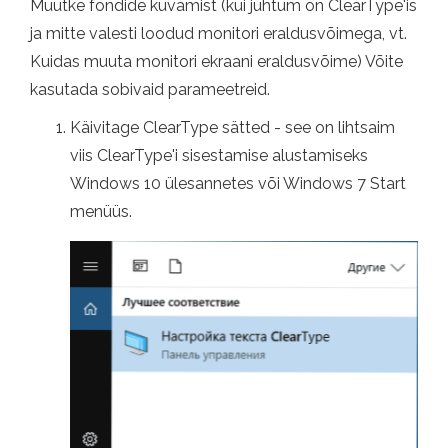
Muutke fondide kuvamist (kui juhtum on ClearType'is
ja mitte valesti loodud monitori eraldusvõimega, vt.
Kuidas muuta monitori ekraani eraldusvõime) Võite
kasutada sobivaid parameetreid.
Käivitage ClearType sätted - see on lihtsaim
viis ClearType'i sisestamise alustamiseks
Windows 10 ülesannetes või Windows 7 Start
menüüs.