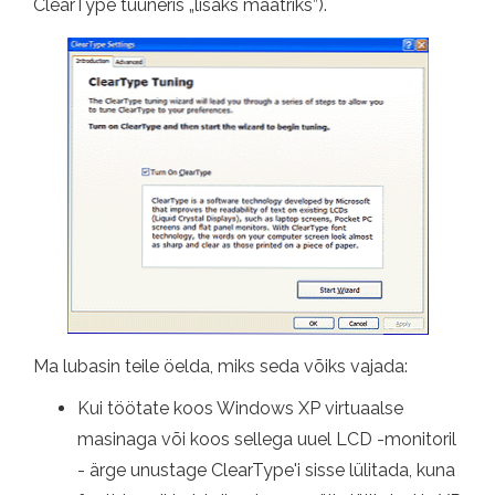
ClearType tuuneris „lisaks maatriks”).
Ma lubasin teile öelda, miks seda võiks vajada:
Kui töötate koos Windows XP virtuaalse
masinaga või koos sellega uuel LCD -monitoril
- ärge unustage ClearType'i sisse lülitada, kuna