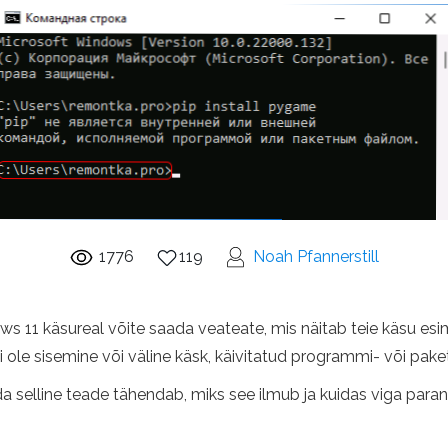
1776
119
Noah Pfannerstill
s 11 käsureal võite saada veateate, mis näitab teie käsu esi
ei ole sisemine või väline käsk, käivitatud programmi- või paketi
 mida selline teade tähendab, miks see ilmub ja kuidas viga pa