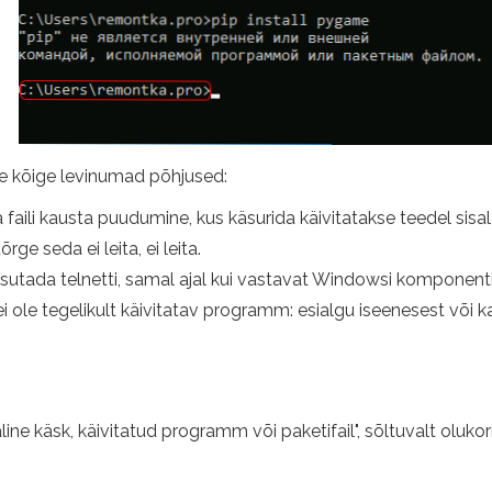
se kõige levinumad põhjused:
 faili kausta puudumine, kus käsurida käivitatakse teedel sis
rge seda ei leita, ei leita.
asutada telnetti, samal ajal kui vastavat Windowsi komponenti 
ei ole tegelikult käivitatav programm: esialgu iseenesest või ka
line käsk, käivitatud programm või paketifail", sõltuvalt oluko