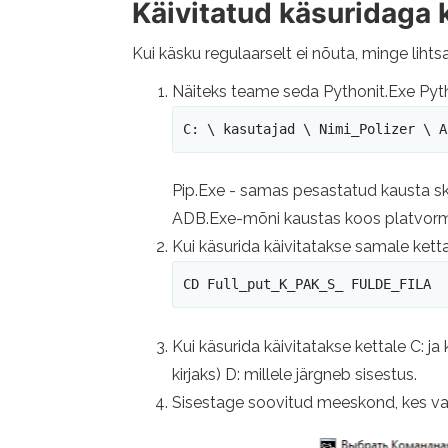
Käivitatud käsuridaga 
Kui käsku regulaarselt ei nõuta, minge lihts
Näiteks teame seda Pythonit.Exe Python
C: \ kasutajad \ Nimi_Polizer \ A
Pip.Exe - samas pesastatud kausta skr
ADB.Exe-mõni kaustas koos platvormi t
Kui käsurida käivitatakse samale ketta
CD Full_put_K_PAK_S_ FULDE_FILA
Kui käsurida käivitatakse kettale C: j
kirjaks) D: millele järgneb sisestus.
Sisestage soovitud meeskond, kes var