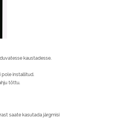
alduvatesse kaustadesse.
pole installitud.
hju tõttu.
rrast saate kasutada järgmisi