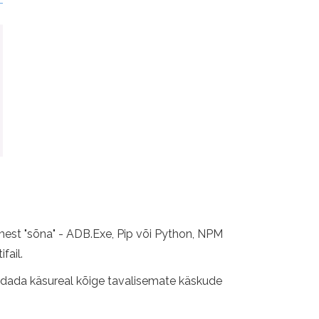
mest "sõna" - ADB.Exe, Pip või Python, NPM
fail.
randada käsureal kõige tavalisemate käskude