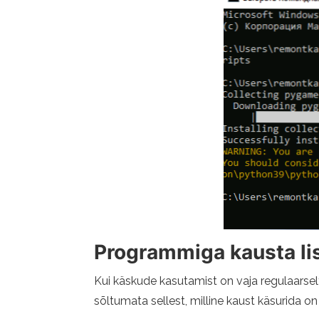
Programmiga kausta li
Kui käskude kasutamist on vaja regulaarselt, n
sõltumata sellest, milline kaust käsurida on