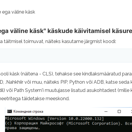
e ega väline käsk
 ega väline käsk" käskude käivitamisel käsu
täitmisel toimuvat, näiteks kasutame järgmist koodi:
oli käsk (näitena - CLS), tehakse see kindlaksmääratud para
D, .Nahkhiir või muu, näiteks PIP, Python või ADB, katse seda 
ildil) või Path System'i muutujasse lisatud asukohtadest (mi
ameetritega täidetakse meeskond.