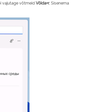
õi vajutage võtmeid
Võida+r
, Sisenema