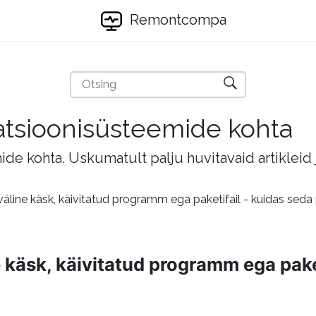
Remontcompa
eratsioonisüsteemide kohta
mide kohta. Uskumatult palju huvitavaid artikleid
 väline käsk, käivitatud programm ega paketifail - kuidas sed
e käsk, käivitatud programm ega pake