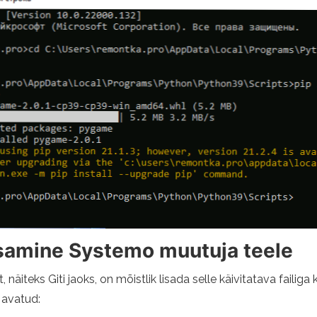
samine Systemo muutuja teele
äiteks Giti jaoks, on mõistlik lisada selle käivitatava failiga k
 avatud: