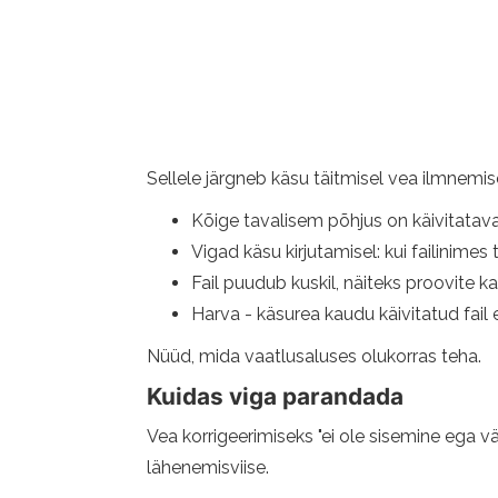
Sellele järgneb käsu täitmisel vea ilmnemi
Kõige tavalisem põhjus on käivitatava
Vigad käsu kirjutamisel: kui failinimes tõ
Fail puudub kuskil, näiteks proovite k
Harva - käsurea kaudu käivitatud fail 
Nüüd, mida vaatlusaluses olukorras teha.
Kuidas viga parandada
Vea korrigeerimiseks "ei ole sisemine ega vä
lähenemisviise.