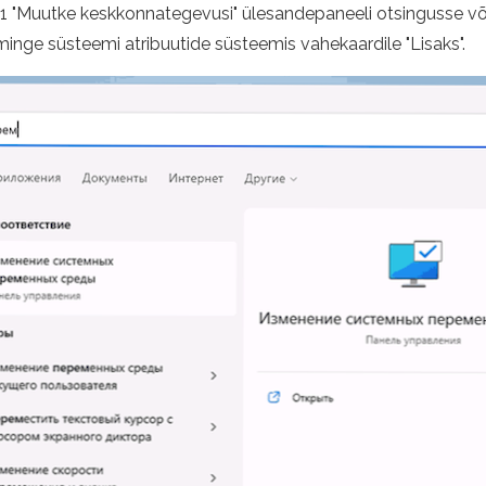
 "Muutke keskkonnategevusi" ülesandepaneeli otsingusse v
minge süsteemi atribuutide süsteemis vahekaardile "Lisaks".