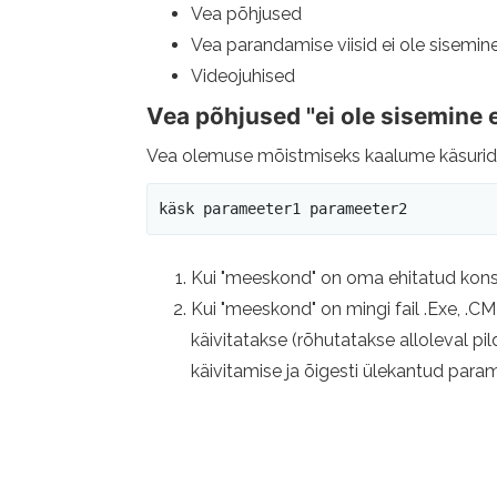
Vea põhjused
Vea parandamise viisid ei ole sisemin
Videojuhised
Vea põhjused "ei ole sisemine
Vea olemuse mõistmiseks kaalume käsurida 
käsk parameeter1 parameeter2
Kui "meeskond" on oma ehitatud konso
Kui "meeskond" on mingi fail .Exe, .CM
käivitatakse (rõhutatakse alloleval p
käivitamise ja õigesti ülekantud par