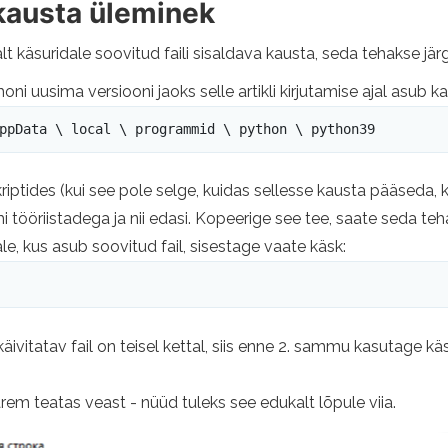
kausta üleminek
alt käsuridale soovitud faili sisaldava kausta, seda tehakse jär
i uusima versiooni jaoks selle artikli kirjutamise ajal asub k
ppData \ local \ programmid \ python \ python39
iptides (kui see pole selge, kuidas sellesse kausta pääseda, 
ööriistadega ja nii edasi. Kopeerige see tee, saate seda teha 
le, kus asub soovitud fail, sisestage vaate käsk:
a käivitatav fail on teisel kettal, siis enne 2. sammu kasutage
em teatas veast - nüüd tuleks see edukalt lõpule viia.