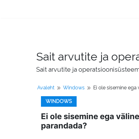
Sait arvutite ja op
Sait arvutite ja operatsioonisüstee
Avaleht
Windows
Ei ole sisemine ega
WINDOWS
Ei ole sisemine ega välin
parandada?