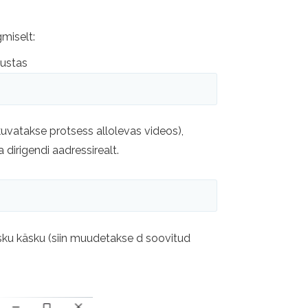
gmiselt:
austas
kuvatakse protsess allolevas videos),
dirigendi aadressirealt.
 käsku käsku (siin muudetakse d soovitud