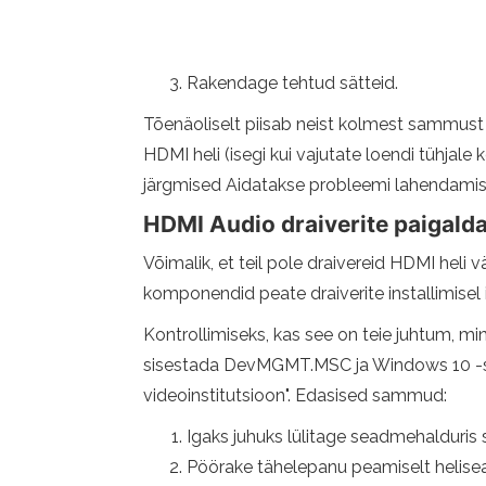
Rakendage tehtud sätteid.
Tõenäoliselt piisab neist kolmest sammust 
HDMI heli (isegi kui vajutate loendi tühjal
järgmised Aidatakse probleemi lahendamis
HDMI Audio draiverite paigald
Võimalik, et teil pole draivereid HDMI heli vä
komponendid peate draiverite installimisel i
Kontrollimiseks, kas see on teie juhtum, min
sisestada DevMGMT.MSC ja Windows 10 -s k
videoinstitutsioon". Edasised sammud:
Igaks juhuks lülitage seadmehalduris
Pöörake tähelepanu peamiselt heliseadme