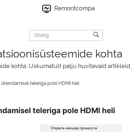
Remontcompa
eratsioonisüsteemide kohta
mide kohta. Uskumatult palju huvitavaid artikleid
i ühendamisel teleriga pole HDMI heli
damisel teleriga pole HDMI heli