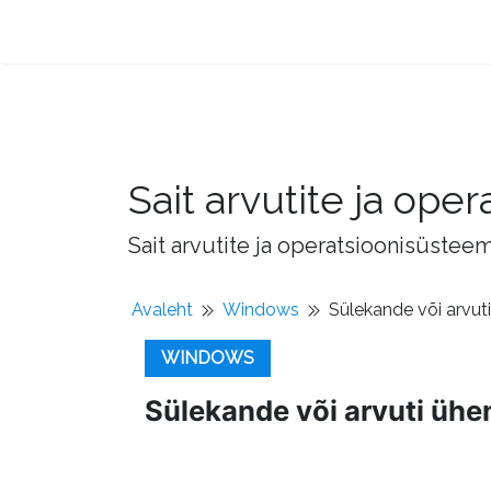
Sait arvutite ja op
Sait arvutite ja operatsioonisüstee
Avaleht
Windows
Sülekande või arvut
WINDOWS
Sülekande või arvuti ühen