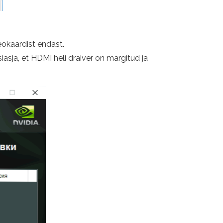
eokaardist endast.
iasja, et HDMI heli draiver on märgitud ja