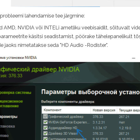
 on probleemi lahendamise tee järgmine:
d AMD, NVIDIA või INTELi ametliku veebisaidilt, sõltuvalt vid
parameetrite käsitsi seadistamist, pöörake tähelepanelikult tõs
tide jaoks nimetatakse seda "HD Audio -Rodister".