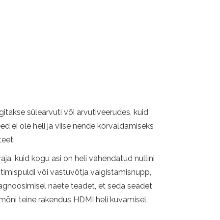
takse sülearvuti või arvutiveerudes, kuid
ed ei ole heli ja viise nende kõrvaldamiseks
teet.
aja, kuid kogu asi on heli vähendatud nullini
timispuldi või vastuvõtja vaigistamisnupp,
 diagnoosimisel näete teadet, et seda seadet
 mõni teine ​​rakendus HDMI heli kuvamisel.