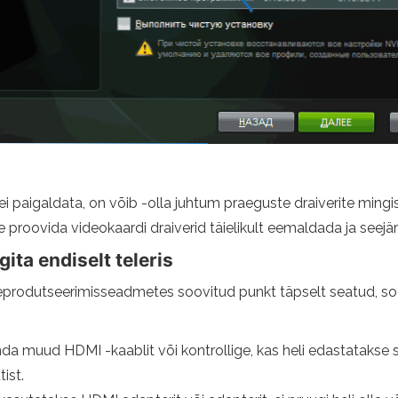
ri ei paigaldata, on võib -olla juhtum praeguste draiverite mi
 proovida videokaardi draiverid täielikult eemaldada ja seejäre
ita endiselt teleris
produtseerimisseadmetes soovitud punkt täpselt seatud, so
da muud HDMI -kaablit või kontrollige, kas heli edastatakse 
ist.