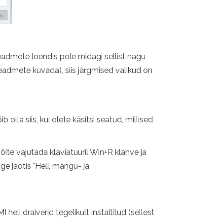
eadmete loendis pole midagi sellist nagu
seadmete kuvada), siis järgmised valikud on
 olla siis, kui olete käsitsi seatud, millised
õite vajutada klaviatuuril Win+R klahve ja
 jaotis "Heli, mängu- ja
eli draiverid tegelikult installitud (sellest