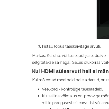
Installi lõpus taaskäivitage arvuti.
Märkus. Kui ühel või teisel põhjusel draive
selgitatakse samaga). Selles olukorras võite
Kui HDMI sülearvuti heli ei mäng
Kui mõlemad meetodid pole aidanud, on re
Veelkord - kontrollige telesaadeid.
Kui selline võimalus on, proovige mõn
mitte praegusest sülearvutist või arvut