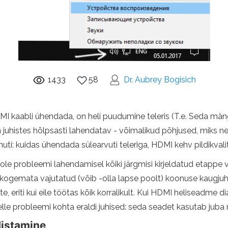
1433
58
Dr. Aubrey Bogisich
I kaabli ühendada, on heli puudumine teleris (T.e. Seda mängi
em juhistes hõlpsasti lahendatav - võimalikud põhjused, miks ne
ti: kuidas ühendada sülearvuti teleriga, HDMI kehv pildikvali
ole probleemi lahendamisel kõiki järgmisi kirjeldatud etappe v
i kogemata vajutatud (võib -olla lapse poolt) koonuse kaugjuh
e, eriti kui eile töötas kõik korralikult. Kui HDMI heliseadme
selle probleemi kohta eraldi juhised: seda seadet kasutab juba
istamine