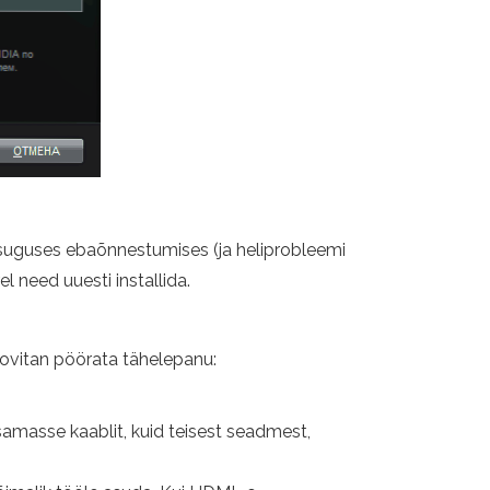
ngisuguses ebaõnnestumises (ja heliprobleemi
l need uuesti installida.
ovitan pöörata tähelepanu:
samasse kaablit, kuid teisest seadmest,