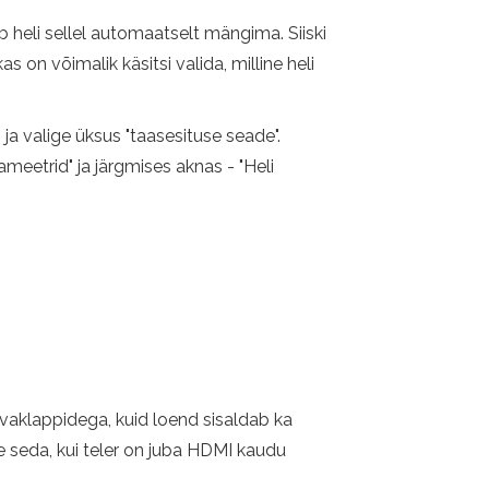
 heli sellel automaatselt mängima. Siiski
 on võimalik käsitsi valida, milline heli
a valige üksus "taasesituse seade".
eetrid" ja järgmises aknas - "Heli
rvaklappidega, kuid loend sisaldab ka
 seda, kui teler on juba HDMI kaudu