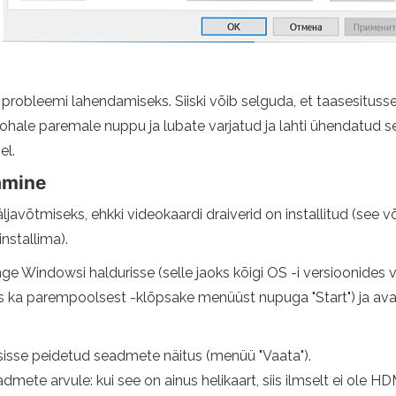
probleemi lahendamiseks. Siiski võib selguda, et taasesituss
e kohale paremale nuppu ja lubate varjatud ja lahti ühendatud 
el.
amine
ljavõtmiseks, ehkki videokaardi draiverid on installitud (see võib
nstallima).
ge Windowsi haldurisse (selle jaoks kõigi OS -i versioonides v
a parempoolsest -klõpsake menüüst nupuga "Start") ja avage
 sisse peidetud seadmete näitus (menüü "Vaata").
te arvule: kui see on ainus helikaart, siis ilmselt ei ole HDMI h