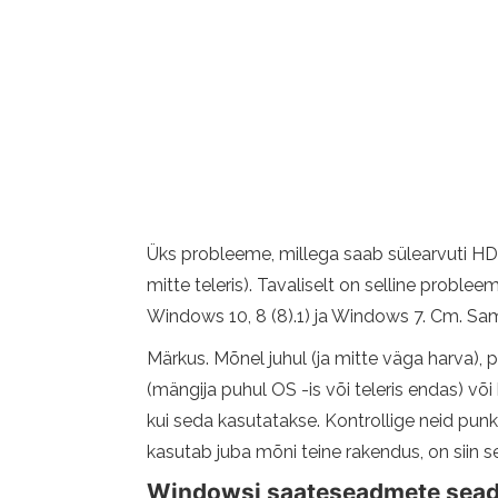
Üks probleeme, millega saab sülearvuti HDM
mitte teleris). Tavaliselt on selline proble
Windows 10, 8 (8).1) ja Windows 7. Cm. Samu
Märkus. Mõnel juhul (ja mitte väga harva), p
(mängija puhul OS -is või teleris endas) võ
kui seda kasutatakse. Kontrollige neid punkt
kasutab juba mõni teine ​​rakendus, on siin 
Windowsi saateseadmete sead