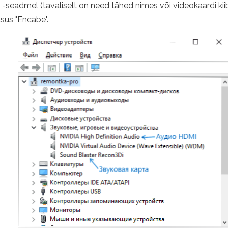
-seadmel (tavaliselt on need tähed nimes või videokaardi kiibi
ksus "Encabe".