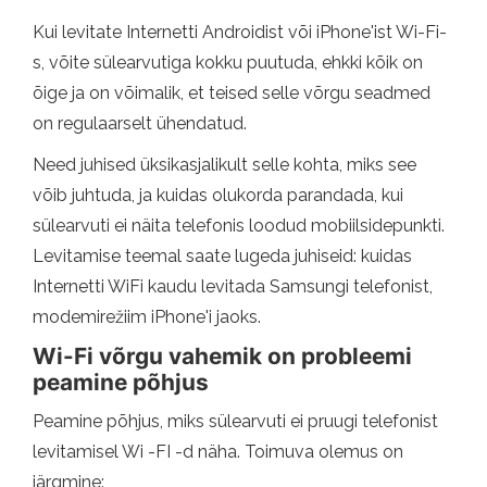
Kui levitate Internetti Androidist või iPhone'ist Wi-Fi-
s, võite sülearvutiga kokku puutuda, ehkki kõik on
õige ja on võimalik, et teised selle võrgu seadmed
on regulaarselt ühendatud.
Need juhised üksikasjalikult selle kohta, miks see
võib juhtuda, ja kuidas olukorda parandada, kui
sülearvuti ei näita telefonis loodud mobiilsidepunkti.
Levitamise teemal saate lugeda juhiseid: kuidas
Internetti WiFi kaudu levitada Samsungi telefonist,
modemirežiim iPhone'i jaoks.
Wi-Fi võrgu vahemik on probleemi
peamine põhjus
Peamine põhjus, miks sülearvuti ei pruugi telefonist
levitamisel Wi -FI -d näha. Toimuva olemus on
järgmine: