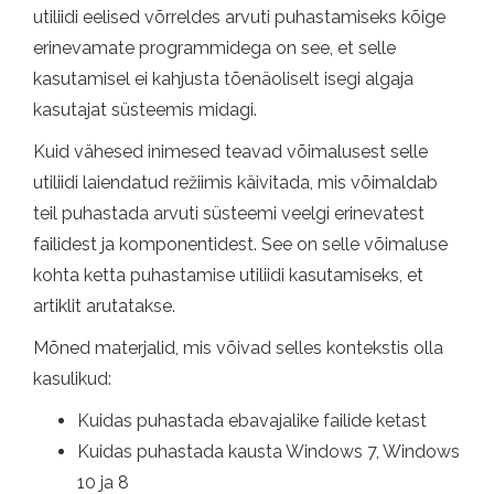
utiliidi eelised võrreldes arvuti puhastamiseks kõige
erinevamate programmidega on see, et selle
kasutamisel ei kahjusta tõenäoliselt isegi algaja
kasutajat süsteemis midagi.
Kuid vähesed inimesed teavad võimalusest selle
utiliidi laiendatud režiimis käivitada, mis võimaldab
teil puhastada arvuti süsteemi veelgi erinevatest
failidest ja komponentidest. See on selle võimaluse
kohta ketta puhastamise utiliidi kasutamiseks, et
artiklit arutatakse.
Mõned materjalid, mis võivad selles kontekstis olla
kasulikud:
Kuidas puhastada ebavajalike failide ketast
Kuidas puhastada kausta Windows 7, Windows
10 ja 8