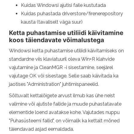
Kuidas Windowsi ajutisi faile kustutada
Kuidas puhastada driverstore/firenerepository
kausta (tavaliselt väga suur)
Ketta puhastamise utiliidi käivitamine
koos täiendavate võimalustega
Windowsi ketta puhastamise utiliidi käivitamiseks on
standardne viis klaviatuuril oleva Win+R klahvide
vajutamine ja CleanMGR -i sisestamine, seejärel
vajutage OK või sisestage. Selle saab käivitada ka
jaotises "Administration" juhtimispaneelid.
Sõltuvalt kettalõigete arvust ilmub kas ühe neist
valimine või ajutiste failide ja muude puhastatavate
elementide loend avatakse kohe. Vajutades nuppu
"Puhasüsteemi failid", on võimalik ka kettalt mõned
täiendavad asjad eemaldada.