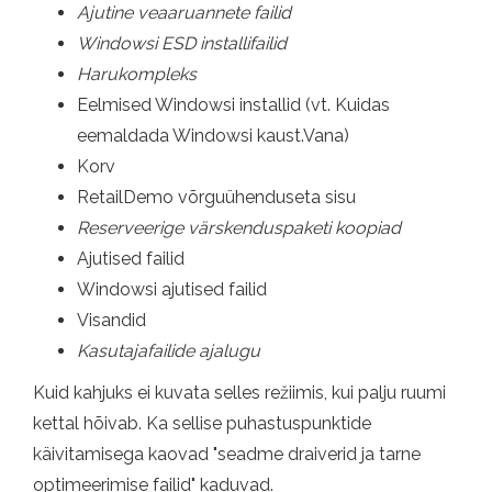
Ajutine veaaruannete failid
Windowsi ESD installifailid
Harukompleks
Eelmised Windowsi installid (vt. Kuidas
eemaldada Windowsi kaust.Vana)
Korv
RetailDemo võrguühenduseta sisu
Reserveerige värskenduspaketi koopiad
Ajutised failid
Windowsi ajutised failid
Visandid
Kasutajafailide ajalugu
Kuid kahjuks ei kuvata selles režiimis, kui palju ruumi
kettal hõivab. Ka sellise puhastuspunktide
käivitamisega kaovad "seadme draiverid ja tarne
optimeerimise failid" kaduvad.