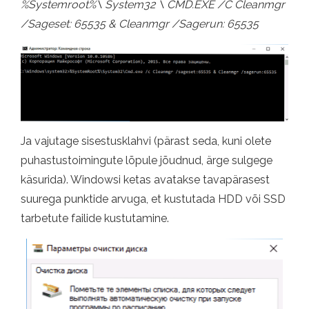
%Systemroot%\ System32 \ CMD.EXE /C Cleanmgr
/Sageset: 65535 & Cleanmgr /Sagerun: 65535
Ja vajutage sisestusklahvi (pärast seda, kuni olete
puhastustoimingute lõpule jõudnud, ärge sulgege
käsurida). Windowsi ketas avatakse tavapärasest
suurega punktide arvuga, et kustutada HDD või SSD
tarbetute failide kustutamine.