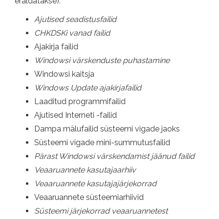
eraldatakse):
Ajutised seadistusfailid
CHKDSKi vanad failid
Ajakirja failid
Windowsi värskenduste puhastamine
Windowsi kaitsja
Windows Update ajakirjafailid
Laaditud programmifailid
Ajutised Interneti -failid
Dampa mälufailid süsteemi vigade jaoks
Süsteemi vigade mini-summutusfailid
Pärast Windowsi värskendamist jäänud failid
Veaaruannete kasutajaarhiiv
Veaaruannete kasutajajärjekorrad
Veaaruannete süsteemiarhiivid
Süsteemi järjekorrad veaaruannetest