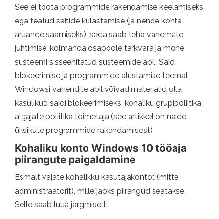
See ei tööta programmide rakendamise keelamiseks
ega teatud saitide külastamise (ja nende kohta
aruande saamiseks), seda saab teha vanemate
juhtimise, kolmanda osapoole tarkvara ja mõne
süsteemi sisseehitatud süsteemide abil. Saidi
blokeerimise ja programmide alustamise teemal
Windowsi vahendite abil võivad materjalid olla
kasulikud saidi blokeerimiseks, kohaliku grupipoliitika
algajate poliitika toimetaja (see artikkel on näide
üksikute programmide rakendamisest).
Kohaliku konto Windows 10 tööaja
piirangute paigaldamine
Esmalt vajate kohalikku kasutajakontot (mitte
administraatorit), mille jaoks piirangud seatakse.
Selle saab luua järgmiselt: