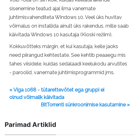
sisenemine teatud ajal ilma vanemate
juhtimisvahenditeta Windows 10. Veel üks huvitav
võimalus on installida ainult üks rakendus, mille saab
käivitada Windows 10 kasutaja (Kioski režiim).
Kokkuvõtteks märgin, et kui kasutaja, kelle jaoks
need piirangud kehtestate. See kehtib peaaegu mis
tahes viisidele, kuidas sedalaadi keelukodu arvutites
- paroolid, vanemate juhtimisprogrammid jms.
« Viga 1068 - tütarettevõtet ega gruppi ei
olnud võimalik käivitada
BitTorrenti sünkroonimise kasutamine »
Parimad Artiklid