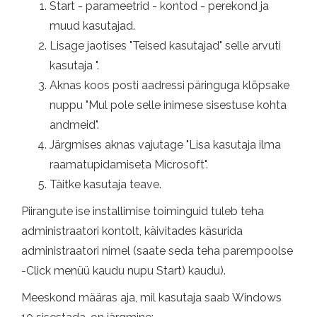
Start - parameetrid - kontod - perekond ja
muud kasutajad.
Lisage jaotises "Teised kasutajad" selle arvuti
kasutaja ".
Aknas koos posti aadressi päringuga klõpsake
nuppu "Mul pole selle inimese sisestuse kohta
andmeid".
Järgmises aknas vajutage "Lisa kasutaja ilma
raamatupidamiseta Microsoft".
Täitke kasutaja teave.
Piirangute ise installimise toiminguid tuleb teha
administraatori kontolt, käivitades käsurida
administraatori nimel (saate seda teha parempoolse
-Click menüü kaudu nupu Start) kaudu).
Meeskond määras aja, mil kasutaja saab Windows