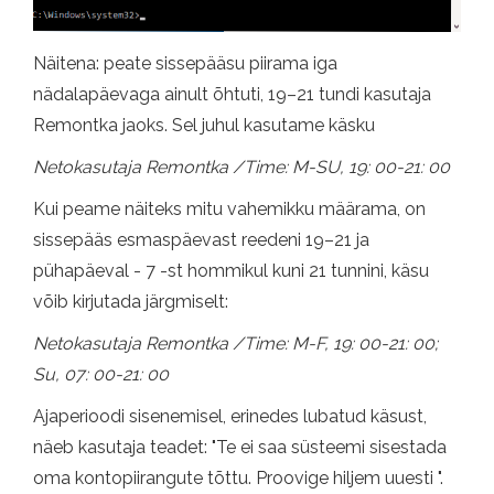
Näitena: peate sissepääsu piirama iga
nädalapäevaga ainult õhtuti, 19–21 tundi kasutaja
Remontka jaoks. Sel juhul kasutame käsku
Netokasutaja Remontka /Time: M-SU, 19: 00-21: 00
Kui peame näiteks mitu vahemikku määrama, on
sissepääs esmaspäevast reedeni 19–21 ja
pühapäeval - 7 -st hommikul kuni 21 tunnini, käsu
võib kirjutada järgmiselt:
Netokasutaja Remontka /Time: M-F, 19: 00-21: 00;
Su, 07: 00-21: 00
Ajaperioodi sisenemisel, erinedes lubatud käsust,
näeb kasutaja teadet: "Te ei saa süsteemi sisestada
oma kontopiirangute tõttu. Proovige hiljem uuesti ".