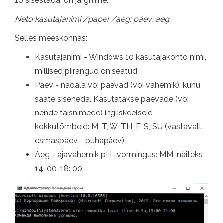
10 sisestada, on järgmine:
Neto kasutajanimi /paper /aeg: päev, aeg
Selles meeskonnas:
Kasutajanimi - Windows 10 kasutajakonto nimi,
millised piirangud on seatud.
Päev - nädala või päevad (või vahemik), kuhu
saate siseneda. Kasutatakse päevade (või
nende täisnimede) ingliskeelseid
kokkutõmbeid: M, T, W, TH, F, S, SU (vastavalt
esmaspäev - pühapäev).
Aeg - ajavahemik pH -vormingus: MM, näiteks
14: 00-18: 00