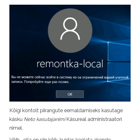
Kõigi kontolt piirangute eemaldamiseks kasutage
käsku
Neto kasutajanimi
Käsureal administraatori
nimel.
Võib -olla on siin kõik, kuidas keelata akende