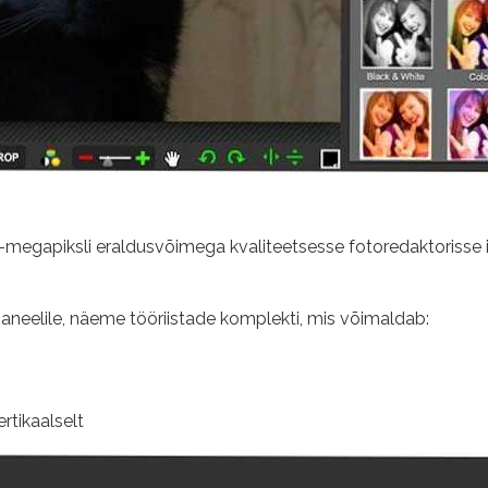
 16 -megapiksli eraldusvõimega kvaliteetsesse fotoredaktoriss
paneelile, näeme tööriistade komplekti, mis võimaldab:
rtikaalselt