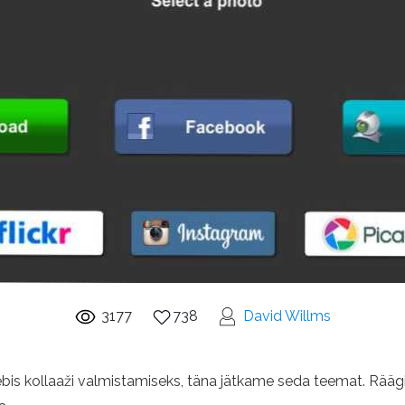
3177
738
David Willms
ebis kollaaži valmistamiseks, täna jätkame seda teemat. Rää