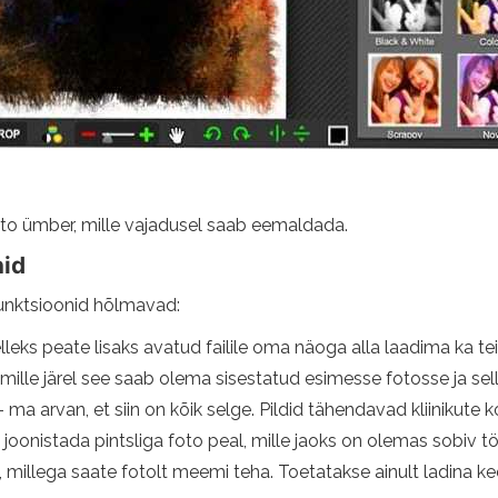
to ümber, mille vajadusel saab eemaldada.
nid
funktsioonid hõlmavad:
leks peate lisaks avatud failile oma näoga alla laadima ka teis
mille järel see saab olema sisestatud esimesse fotosse ja sel
ma arvan, et siin on kõik selge. Pildid tähendavad kliinikute kom
joonistada pintsliga foto peal, mille jaoks on olemas sobiv töö
 millega saate fotolt meemi teha. Toetatakse ainult ladina kee