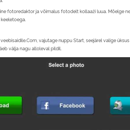
a.
ne fotoredaktor ja võimalus fotodelt kollaaži luua. Mõelge nei
 keeletoega.
eebisaidile.Com, vajutage nuppu Start, seejärel valige üksus 
b välja nagu alloleval pildil.