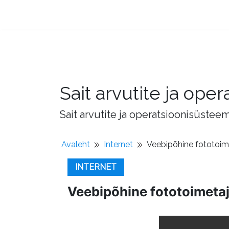
Sait arvutite ja op
Sait arvutite ja operatsioonisüstee
Avaleht
Internet
Veebipõhine fototoime
INTERNET
Veebipõhine fototoimetaj