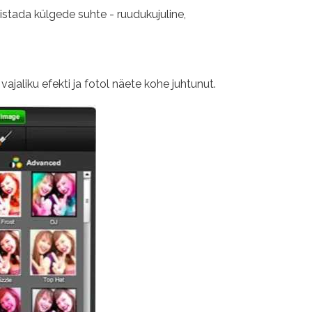
istada külgede suhte - ruudukujuline,
ajaliku efekti ja fotol näete kohe juhtunut.