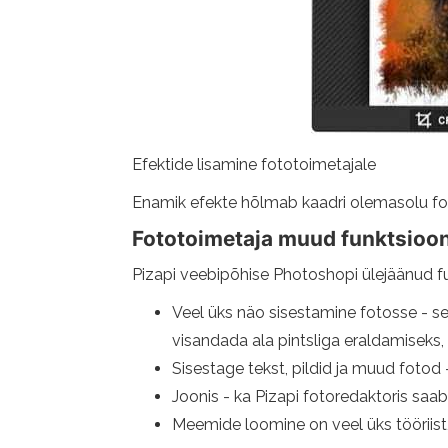
Efektide lisamine fototoimetajale
Enamik efekte hõlmab kaadri olemasolu fo
Fototoimetaja muud funktsioo
Pizapi veebipõhise Photoshopi ülejäänud 
Veel üks näo sisestamine fotosse - sel
visandada ala pintsliga eraldamiseks, 
Sisestage tekst, pildid ja muud fotod - 
Joonis - ka Pizapi fotoredaktoris saab 
Meemide loomine on veel üks tööriist,