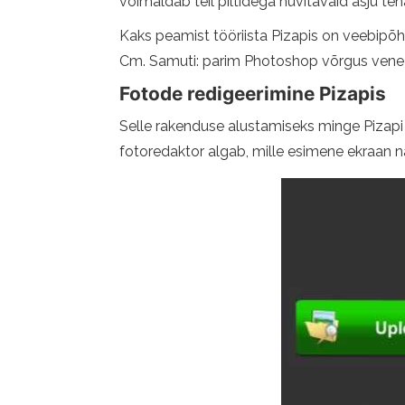
võimaldab teil piltidega huvitavaid asju teh
Kaks peamist tööriista Pizapis on veebipõhi
Cm. Samuti: parim Photoshop võrgus vene
Fotode redigeerimine Pizapis
Selle rakenduse alustamiseks minge Pizapi v
fotoredaktor algab, mille esimene ekraan näe