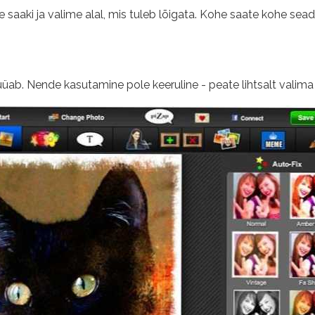
 saaki ja valime alal, mis tuleb lõigata. Kohe saate kohe sead
üab. Nende kasutamine pole keeruline - peate lihtsalt valima v