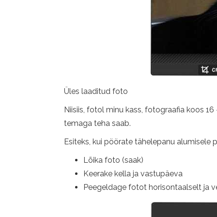
Üles laaditud foto
Niisiis, fotol minu kass, fotograafia koos
temaga teha saab.
Esiteks, kui pöörate tähelepanu alumisele 
Lõika foto (saak)
Keerake kella ja vastupäeva
Peegeldage fotot horisontaalselt ja ve