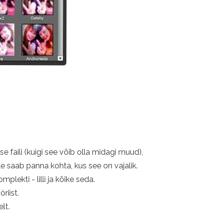
e faili (kuigi see võib olla midagi muud),
le saab panna kohta, kus see on vajalik.
plekti - lilli ja kõike seda.
riist.
lt.