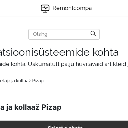
Remontcompa
eratsioonisüsteemide kohta
mide kohta. Uskumatult palju huvitavaid artikleid
taja ja kollaaž Pizap
a ja kollaaž Pizap