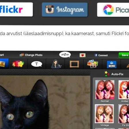
da arvutist (üleslaadimisnupp), ka kaamerast, samuti Flickri 