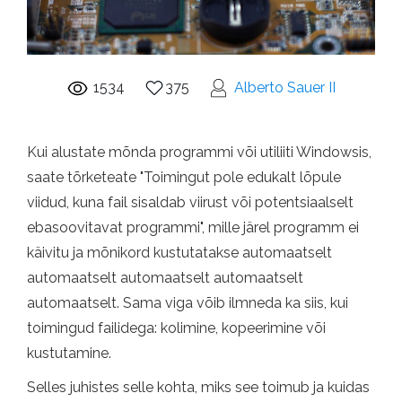
1534
375
Alberto Sauer II
Kui alustate mõnda programmi või utiliiti Windowsis,
saate tõrketeate "Toimingut pole edukalt lõpule
viidud, kuna fail sisaldab viirust või potentsiaalselt
ebasoovitavat programmi", mille järel programm ei
käivitu ja mõnikord kustutatakse automaatselt
automaatselt automaatselt automaatselt
automaatselt. Sama viga võib ilmneda ka siis, kui
toimingud failidega: kolimine, kopeerimine või
kustutamine.
Selles juhistes selle kohta, miks see toimub ja kuidas