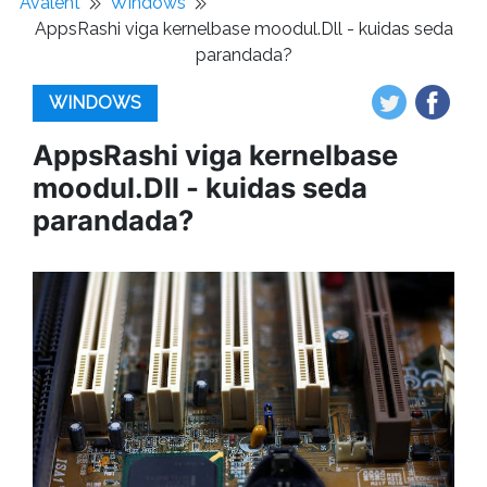
Avaleht
Windows
AppsRashi viga kernelbase moodul.Dll - kuidas seda
parandada?
WINDOWS
AppsRashi viga kernelbase
moodul.Dll - kuidas seda
parandada?