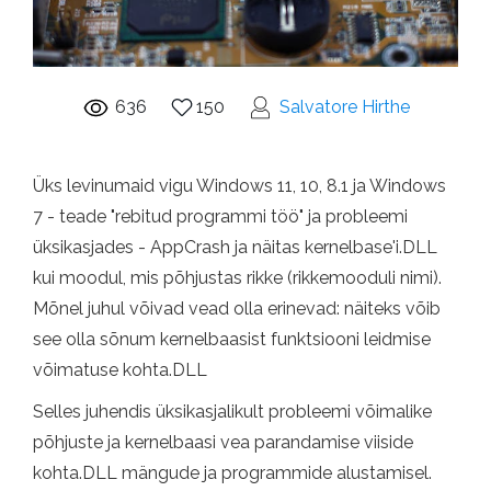
636
150
Salvatore Hirthe
Üks levinumaid vigu Windows 11, 10, 8.1 ja Windows
7 - teade "rebitud programmi töö" ja probleemi
üksikasjades - AppCrash ja näitas kernelbase'i.DLL
kui moodul, mis põhjustas rikke (rikkemooduli nimi).
Mõnel juhul võivad vead olla erinevad: näiteks võib
see olla sõnum kernelbaasist funktsiooni leidmise
võimatuse kohta.DLL
Selles juhendis üksikasjalikult probleemi võimalike
põhjuste ja kernelbaasi vea parandamise viiside
kohta.DLL mängude ja programmide alustamisel.