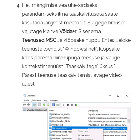
Heli mängimise vea ühekordseks
parandamiseks ilma taaskäivituseta saate
kasutada järgmist meetodit: Sulgege brauser,
vajutage klahve
Võida+r
, Sisenema
Teenused.MSC
Ja klõpsake nuppu Enter. Leidke
teenuste loendist "Windowsi heli", klõpsake
koos parema hiirenupuga teenuse ja valige
kontekstimenüüst "Taaskäivitage" üksus ".
Pärast teenuse taaskäivitamist avage video
uuesti.