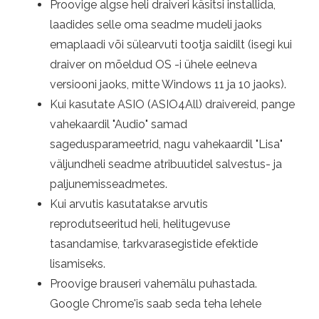
Proovige algse heli draiveri käsitsi installida,
laadides selle oma seadme mudeli jaoks
emaplaadi või sülearvuti tootja saidilt (isegi kui
draiver on mõeldud OS -i ühele eelneva
versiooni jaoks, mitte Windows 11 ja 10 jaoks).
Kui kasutate ASIO (ASIO4All) draivereid, pange
vahekaardil "Audio" samad
sagedusparameetrid, nagu vahekaardil "Lisa"
väljundheli seadme atribuutidel salvestus- ja
paljunemisseadmetes.
Kui arvutis kasutatakse arvutis
reprodutseeritud heli, helitugevuse
tasandamise, tarkvarasegistide efektide
lisamiseks.
Proovige brauseri vahemälu puhastada.
Google Chrome'is saab seda teha lehele