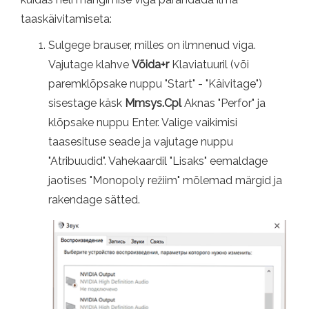
taaskäivitamiseta:
Sulgege brauser, milles on ilmnenud viga.
Vajutage klahve
Võida+r
Klaviatuuril (või
paremklõpsake nuppu "Start" - "Käivitage")
sisestage käsk
Mmsys.Cpl
Aknas "Perfor" ja
klõpsake nuppu Enter. Valige vaikimisi
taasesituse seade ja vajutage nuppu
"Atribuudid". Vahekaardil "Lisaks" eemaldage
jaotises "Monopoly režiim" mõlemad märgid ja
rakendage sätted.