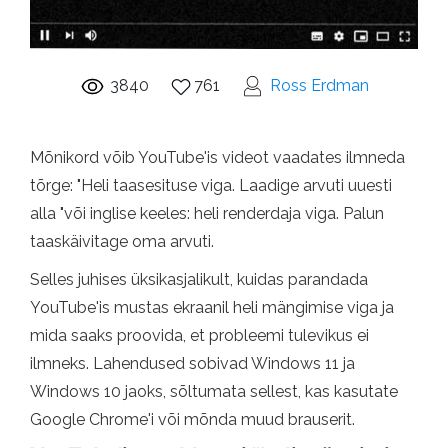
3840
761
Ross Erdman
Mõnikord võib YouTube'is videot vaadates ilmneda
tõrge: "Heli taasesituse viga. Laadige arvuti uuesti
alla "või inglise keeles: heli renderdaja viga. Palun
taaskäivitage oma arvuti.
Selles juhises üksikasjalikult, kuidas parandada
YouTube'is mustas ekraanil heli mängimise viga ja
mida saaks proovida, et probleemi tulevikus ei
ilmneks. Lahendused sobivad Windows 11 ja
Windows 10 jaoks, sõltumata sellest, kas kasutate
Google Chrome'i või mõnda muud brauserit.