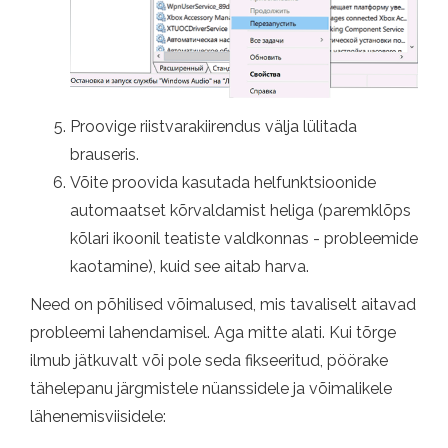
Proovige riistvarakiirendus välja lülitada
brauseris.
Võite proovida kasutada helfunktsioonide
automaatset kõrvaldamist heliga (paremklõps
kõlari ikoonil teatiste valdkonnas - probleemide
kaotamine), kuid see aitab harva.
Need on põhilised võimalused, mis tavaliselt aitavad
probleemi lahendamisel. Aga mitte alati. Kui tõrge
ilmub jätkuvalt või pole seda fikseeritud, pöörake
tähelepanu järgmistele nüanssidele ja võimalikele
lähenemisviisidele: