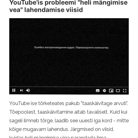
YouTube'is probleemi "heli mängimise
vea" lahendamise viisid
YouTube ise tõrketeates pakub "taaskäivitage arvuti".
Tõepoolest, taaskäivitamine aitab tavaliselt. Kuid kui
sageli ilmneb tõrge, laadib see uuesti iga kord - mitte
kõige mugavam lahendus. Järgmised on viisid,
kuidas heli mängimise viga parandada ilma