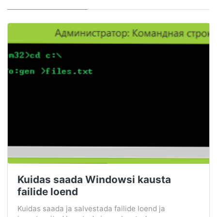
Kuidas saada Windowsi kausta
failide loend
Kuidas saada ja salvestada failide loend ja