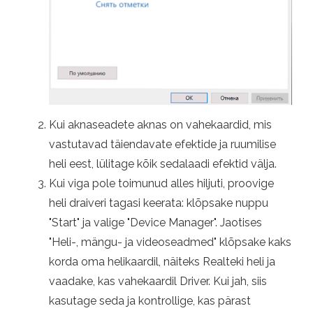
Kui aknaseadete aknas on vahekaardid, mis
vastutavad täiendavate efektide ja ruumilise
heli eest, lülitage kõik sedalaadi efektid välja.
Kui viga pole toimunud alles hiljuti, proovige
heli draiveri tagasi keerata: klõpsake nuppu
"Start" ja valige "Device Manager". Jaotises
"Heli-, mängu- ja videoseadmed" klõpsake kaks
korda oma helikaardil, näiteks Realteki heli ja
vaadake, kas vahekaardil Driver. Kui jah, siis
kasutage seda ja kontrollige, kas pärast