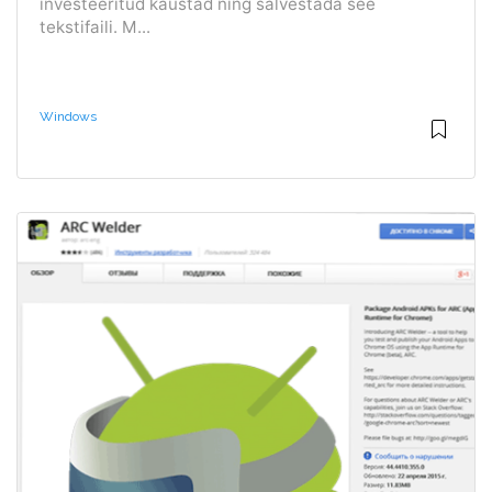
investeeritud kaustad ning salvestada see
tekstifaili. M...
Windows