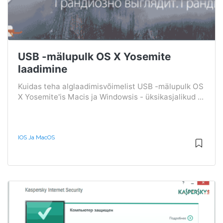
USB -mälupulk OS X Yosemite
laadimine
Kuidas teha alglaadimisvõimelist USB -mälupulk OS
X Yosemite'is Macis ja Windowsis - üksikasjalikud ...
IOS Ja MacOS