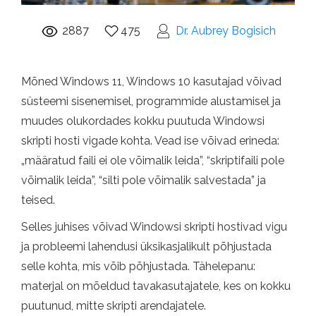
2887
475
Dr. Aubrey Bogisich
Mõned Windows 11, Windows 10 kasutajad võivad
süsteemi sisenemisel, programmide alustamisel ja
muudes olukordades kokku puutuda Windowsi
skripti hosti vigade kohta. Vead ise võivad erineda:
„määratud faili ei ole võimalik leida”, “skriptifaili pole
võimalik leida”, “silti pole võimalik salvestada” ja
teised.
Selles juhises võivad Windowsi skripti hostivad vigu
ja probleemi lahendusi üksikasjalikult põhjustada
selle kohta, mis võib põhjustada. Tähelepanu:
materjal on mõeldud tavakasutajatele, kes on kokku
puutunud, mitte skripti arendajatele.