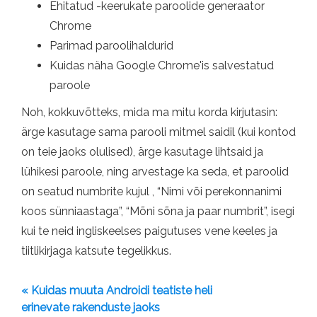
Ehitatud -keerukate paroolide generaator
Chrome
Parimad paroolihaldurid
Kuidas näha Google Chrome'is salvestatud
paroole
Noh, kokkuvõtteks, mida ma mitu korda kirjutasin:
ärge kasutage sama parooli mitmel saidil (kui kontod
on teie jaoks olulised), ärge kasutage lihtsaid ja
lühikesi paroole, ning arvestage ka seda, et paroolid
on seatud numbrite kujul , “Nimi või perekonnanimi
koos sünniaastaga”, “Mõni sõna ja paar numbrit”, isegi
kui te neid ingliskeelses paigutuses vene keeles ja
tiitlikirjaga katsute tegelikkus.
« Kuidas muuta Androidi teatiste heli
erinevate rakenduste jaoks