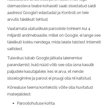
olemasoleva teabe kohaselt saab sisestatud saidi
aadressi Google'i edastada) ja Kontroll on teie
arvutis täielikult tehtud.
Vaatamata ulatuslikule paroolide (rohkem kui 4
miljardi) andmebaasile, millel on Google, ei lange see
täielikult kokku nendega, mida leiate teistest Interneti
saitidest.
Tulevikus lubab Google jätkata laienemise
parandamist, kuid nüüd võib see olla üsna kasulik
paljudele kasutajatele, kes ei arva, et nende
sisselogimine ja parool ei pruugi olla nii kaitstud.
Kõnealuse teema kontekstis võite olla huvitatud
materjalidest:
Parooliohutuse kohta