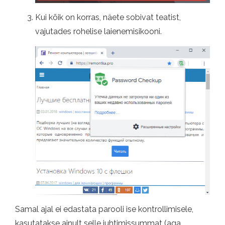
Kui kõik on korras, näete sobivat teatist,
vajutades rohelise laienemisikooni.
Samal ajal ei edastata parooli ise kontrollimisele,
kasutatakse ainult selle juhtimissummat (aga