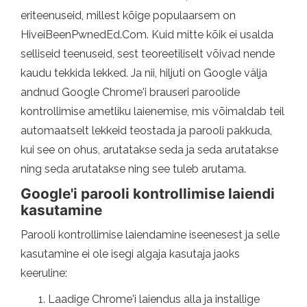
eriteenuseid, millest kõige populaarsem on
HiveiBeenPwnedEd.Com. Kuid mitte kõik ei usalda
selliseid teenuseid, sest teoreetiliselt võivad nende
kaudu tekkida lekked. Ja nii, hiljuti on Google välja
andnud Google Chrome'i brauseri paroolide
kontrollimise ametliku laienemise, mis võimaldab teil
automaatselt lekkeid teostada ja parooli pakkuda,
kui see on ohus, arutatakse seda ja seda arutatakse
ning seda arutatakse ning see tuleb arutama.
Google'i parooli kontrollimise laiendi
kasutamine
Parooli kontrollimise laiendamine iseenesest ja selle
kasutamine ei ole isegi algaja kasutaja jaoks
keeruline:
Laadige Chrome'i laiendus alla ja installige