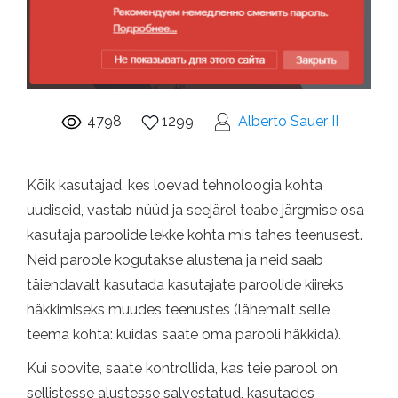
4798
1299
Alberto Sauer II
Kõik kasutajad, kes loevad tehnoloogia kohta
uudiseid, vastab nüüd ja seejärel teabe järgmise osa
kasutaja paroolide lekke kohta mis tahes teenusest.
Neid paroole kogutakse alustena ja neid saab
täiendavalt kasutada kasutajate paroolide kiireks
häkkimiseks muudes teenustes (lähemalt selle
teema kohta: kuidas saate oma parooli häkkida).
Kui soovite, saate kontrollida, kas teie parool on
sellistesse alustesse salvestatud, kasutades