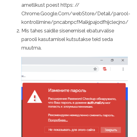
ametlikust poest https: //
Chrome.Google.Com/webStore/Detail/parool-
kontrollimine/pncabnpcfMalkjpajodfhijclecjno/
Mis tahes saidile sisenemisel ebaturvalise
parooli kasutamisel kutsutakse teid seda
muutma.