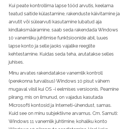
Kui peate kontrollima lapse tööd arvutis, keelama
teatud saitide külastamine, rakenduste käivitamine ja
arvutit või sülearvuti kasutamine lubatud aja
kindlaksmääramine, saab seda rakendada Windows
10 vanemliku juhtimise funktsioonide abil, luues
lapse konto ja selle jaoks vajalike reeglite
kehtestamine. Kuidas seda teha, arutatakse selles
juhises.
Minu arvates rakendatakse vanemlik kontroll
(perekonna turvalisus) Windows 10 pisut vähem
mugaval viisil kui OS -i eelmises versioonis. Peamine
piirang, mis on ilmunud, on vajadus kasutada
Microsofti kontosid ja Interneti-ühendust, samas.
Kuid see on minu subjektiivne arvamus. Cm. Samuti:
Windows 11 vanemlik juhtimine, kohaliku konto