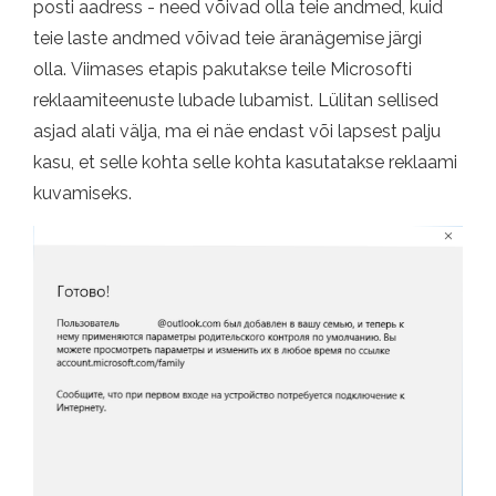
posti aadress - need võivad olla teie andmed, kuid
teie laste andmed võivad teie äranägemise järgi
olla. Viimases etapis pakutakse teile Microsofti
reklaamiteenuste lubade lubamist. Lülitan sellised
asjad alati välja, ma ei näe endast või lapsest palju
kasu, et selle kohta selle kohta kasutatakse reklaami
kuvamiseks.