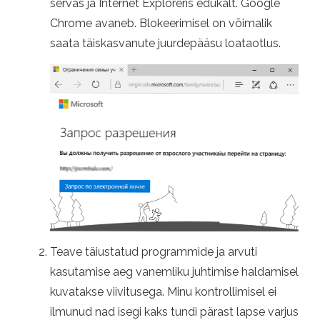
servas ja Internet Exploreris edukalt. Google
Chrome avaneb. Blokeerimisel on võimalik
saata täiskasvanute juurdepääsu loataotlus.
Teave täiustatud programmide ja arvuti
kasutamise aeg vanemliku juhtimise haldamisel
kuvatakse viivitusega. Minu kontrollimisel ei
ilmunud nad isegi kaks tundi pärast lapse varjus