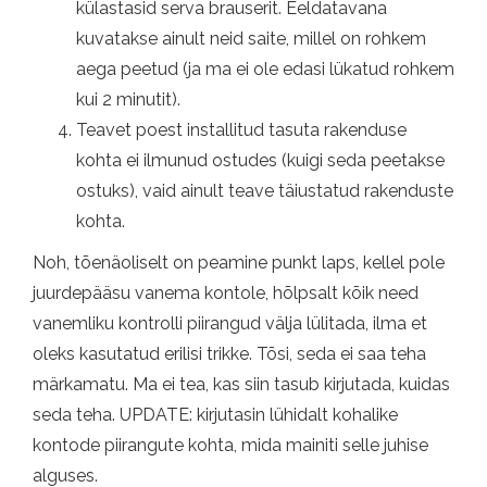
külastasid serva brauserit. Eeldatavana
kuvatakse ainult neid saite, millel on rohkem
aega peetud (ja ma ei ole edasi lükatud rohkem
kui 2 minutit).
Teavet poest installitud tasuta rakenduse
kohta ei ilmunud ostudes (kuigi seda peetakse
ostuks), vaid ainult teave täiustatud rakenduste
kohta.
Noh, tõenäoliselt on peamine punkt laps, kellel pole
juurdepääsu vanema kontole, hõlpsalt kõik need
vanemliku kontrolli piirangud välja lülitada, ilma et
oleks kasutatud erilisi trikke. Tõsi, seda ei saa teha
märkamatu. Ma ei tea, kas siin tasub kirjutada, kuidas
seda teha. UPDATE: kirjutasin lühidalt kohalike
kontode piirangute kohta, mida mainiti selle juhise
alguses.