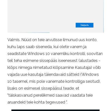
Valmis. Nüüd on teie arvutisse ilmunud uus konto,
kuhu laps saab siseneda, kui olete vanem ja
seadistate Windows 10 vanemliku kontrolli, soovitan
teil teha esimene sissepääs iseenesest (alustades -
klõps nimega nimetatud klõpsamine Kasutaja) võib
vajada uue kasutaja täiendavaid sätteid (Windows
10 tasemel, mis pole vanemate kontrolliga seotud),
lisaks on esimesel sissepääsul teade, et
"täiskasvanud pereliikmed saavad vaadata teie
aruandeid teie kohta tegevused ".