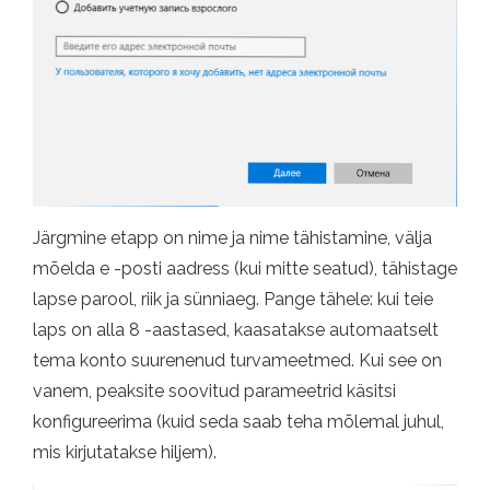
Järgmine etapp on nime ja nime tähistamine, välja
mõelda e -posti aadress (kui mitte seatud), tähistage
lapse parool, riik ja sünniaeg. Pange tähele: kui teie
laps on alla 8 -aastased, kaasatakse automaatselt
tema konto suurenenud turvameetmed. Kui see on
vanem, peaksite soovitud parameetrid käsitsi
konfigureerima (kuid seda saab teha mõlemal juhul,
mis kirjutatakse hiljem).