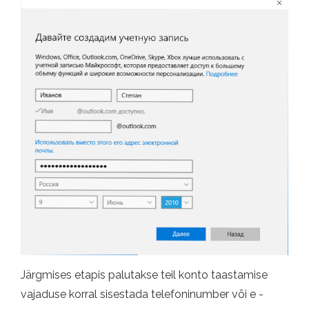
Järgmises etapis palutakse teil konto taastamise
vajaduse korral sisestada telefoninumber või e -