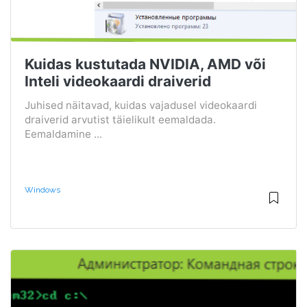
Kuidas kustutada NVIDIA, AMD või
Inteli videokaardi draiverid
Juhised näitavad, kuidas vajadusel videokaardi
draiverid arvutist täielikult eemaldada.
Eemaldamine ...
Windows