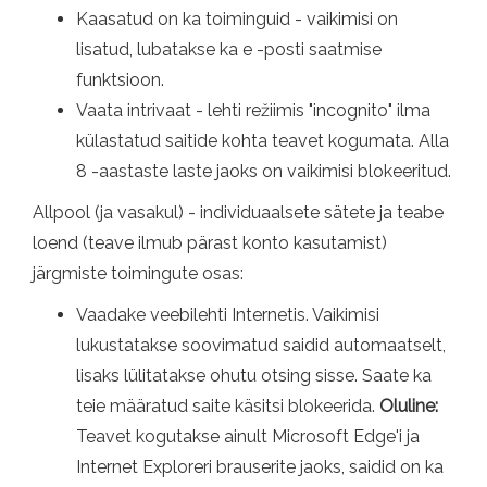
Kaasatud on ka toiminguid - vaikimisi on
lisatud, lubatakse ka e -posti saatmise
funktsioon.
Vaata intrivaat - lehti režiimis "incognito" ilma
külastatud saitide kohta teavet kogumata. Alla
8 -aastaste laste jaoks on vaikimisi blokeeritud.
Allpool (ja vasakul) - individuaalsete sätete ja teabe
loend (teave ilmub pärast konto kasutamist)
järgmiste toimingute osas:
Vaadake veebilehti Internetis. Vaikimisi
lukustatakse soovimatud saidid automaatselt,
lisaks lülitatakse ohutu otsing sisse. Saate ka
teie määratud saite käsitsi blokeerida.
Oluline:
Teavet kogutakse ainult Microsoft Edge'i ja
Internet Exploreri brauserite jaoks, saidid on ka