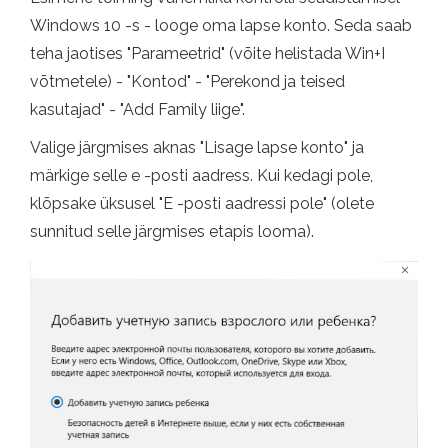
Windows 10 -s - looge oma lapse konto. Seda saab
teha jaotises "Parameetrid" (võite helistada Win+I
võtmetele) - "Kontod" - "Perekond ja teised
kasutajad" - "Add Family liige".
Valige järgmises aknas "Lisage lapse konto" ja
märkige selle e -posti aadress. Kui kedagi pole,
klõpsake üksusel "E -posti aadressi pole" (olete
sunnitud selle järgmises etapis looma).