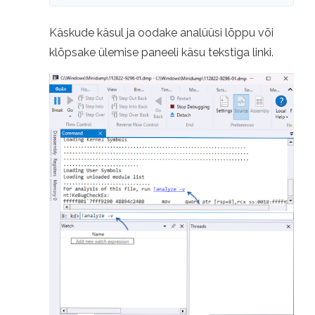
Käskude käsul ja oodake analüüsi lõppu või
klõpsake ülemise paneeli käsu tekstiga linki.