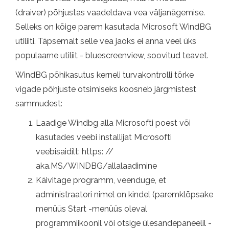
(draiver) põhjustas vaadeldava vea väljanägemise.
Selleks on kõige parem kasutada Microsoft WindBG
utiliiti. Täpsemalt selle vea jaoks ei anna veel üks
populaarne utiliit - bluescreenview, soovitud teavet.
WindBG põhikasutus kerneli turvakontrolli tõrke
vigade põhjuste otsimiseks koosneb järgmistest
sammudest:
Laadige Windbg alla Microsofti poest või
kasutades veebi installijat Microsofti
veebisaidilt: https: //
aka.MS/WINDBG/allalaadimine
Käivitage programm, veenduge, et
administraatori nimel on kindel (paremklõpsake
menüüs Start -menüüs oleval
programmiikoonil või otsige ülesandepaneelil -