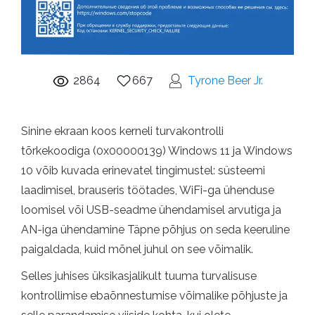
2864
667
Tyrone Beer Jr.
Sinine ekraan koos kerneli turvakontrolli
tõrkekoodiga (0x00000139) Windows 11 ja Windows
10 võib kuvada erinevatel tingimustel: süsteemi
laadimisel, brauseris töötades, WiFi-ga ühenduse
loomisel või USB-seadme ühendamisel arvutiga ja
AN-iga ühendamine Täpne põhjus on seda keeruline
paigaldada, kuid mõnel juhul on see võimalik.
Selles juhises üksikasjalikult tuuma turvalisuse
kontrollimise ebaõnnestumise võimalike põhjuste ja