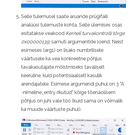
Selle tulemusel saate aruande prügifaili
analüüsi tulemuste kohta. Selle ülemises osas
esitatakse veakood
Kerneli turvakontrolli tõrge
0x00000139
, samuti argumentide loend: Neist
esimeses (arg1) on lisaks numbrilisele
väärtusele ka vea konkreetne põhjus
tavakasutajate mõistmiseks tavaliselt
keeruline, kuid potentsiaalselt kasulik
arendajatele. Esimese argumendi puhul on 3 "A
-nimeline_entry rikutud", kõige tõenäolisem
põhjus on juhi vale töö (kuid sama on võimalik
ka muude väärtuste puhul).