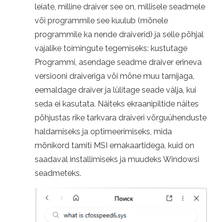
leiate, milline draiver see on, millisele seadmele
või programmile see kuulub (mõnele
programmile ka nende draiverid) ja selle põhjal
vajalike toimingute tegemiseks: kustutage
Programmi, asendage seadme draiver erineva
versiooni draiveriga või mõne muu tarnijaga,
eemaldage draiver ja lülitage seade välja, kui
seda ei kasutata. Näiteks ekraanipiltide näites
põhjustas rike tarkvara draiveri võrguühenduste
haldamiseks ja optimeerimiseks, mida
mõnikord tarniti MSI emakaartidega, kuid on
saadaval installimiseks ja muudeks Windowsi
seadmeteks.