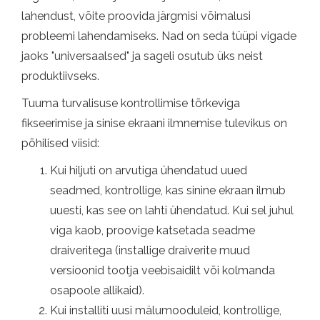
lahendust, võite proovida järgmisi võimalusi
probleemi lahendamiseks. Nad on seda tüüpi vigade
jaoks "universaalsed" ja sageli osutub üks neist
produktiivseks.
Tuuma turvalisuse kontrollimise tõrkeviga
fikseerimise ja sinise ekraani ilmnemise tulevikus on
põhilised viisid:
Kui hiljuti on arvutiga ühendatud uued
seadmed, kontrollige, kas sinine ekraan ilmub
uuesti, kas see on lahti ühendatud. Kui sel juhul
viga kaob, proovige katsetada seadme
draiveritega (installige draiverite muud
versioonid tootja veebisaidilt või kolmanda
osapoole allikaid).
Kui installiti uusi mälumooduleid, kontrollige,