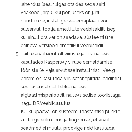
lahendus (sealhulgas otsides seda saiti
veakoodi järgi). Kui põhjuseks on juhi
puudumine, installige see emaplaadi või
sülearvuti tootja ametlikule veebisaidilt, isegi
kui ainult draiver on saadaval süsteemi ühe
eelneva versiooni ametlikul veebisaidil.
Täitke arvutikontroll viiruste jaoks, näiteks
kasutades Kaspersky viiruse eemaldamise
tööriista (ei vaja arvutisse installimist). Veelgi
parem on kasutada viirusetõrjepiltide laadimist,
see tähendab, et tehke näiteks
alglaadimisperioodil, näiteks sellise tööriistaga
nagu DR.Veebikuulutus!
Kui kuupäeval on süsteemi taastamise punkte,
kui tõrge ei ilmunud ja tingimusel, et arvuti
seadmed ei muutu, proovige neid kasutada.