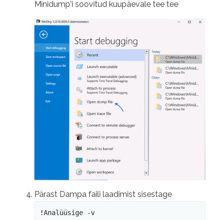
Minidump'i soovitud kuupäevale tee tee
Pärast Dampa faili laadimist sisestage
!Analüüsige -v