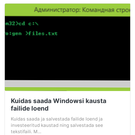
Kuidas saada Windowsi kausta
failide loend
Kuidas saada ja salvestada failide loend ja
investeeritud kaustad ning salvestada see
tekstifaili. M...