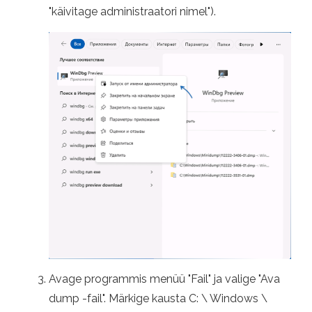
"käivitage administraatori nimel").
Avage programmis menüü "Fail" ja valige "Ava
dump -fail". Märkige kausta C: \ Windows \