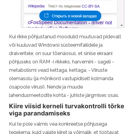
Kui rikke põhjustanud moodulid muutuvad pidevalt
või kuuluvad Windowsi süsteemifailidele ja
draiveritele, on suur tõenäosus, et sinise ekraani
põhjuseks on RAM -i rikkeks, harvemini - sageli -
metabolismi vead kettaga, kettaga, - Viiruste
olemasolu (ja mõnikord vastupidiselt kolmanda
osapoole viirusi). Nende ja muude
lahendusmeetodite kohta - juhiste järgmises osas.
Kiire viisid kerneli turvakontrolli tõrke
viga parandamiseks
Kui te pole valmis vea konkreetse põhjusega
tegelema, kuid vajate kiiret ja võimalik, et töötavat