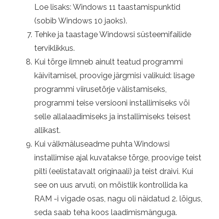
Loe lisaks: Windows 11 taastamispunktid
(sobib Windows 10 jaoks).
Tehke ja taastage Windowsi süsteemifailide
terviklikkus.
Kui tõrge ilmneb ainult teatud programmi
käivitamisel, proovige järgmisi valikuid: lisage
programmi viirusetõrje välistamiseks,
programmi teise versiooni installimiseks või
selle allalaadimiseks ja installimiseks teisest
allikast.
Kui välkmäluseadme puhta Windowsi
installimise ajal kuvatakse tõrge, proovige teist
pilti (eelistatavalt originaali) ja teist draivi. Kui
see on uus arvuti, on mõistlik kontrollida ka
RAM -i vigade osas, nagu oli näidatud 2. lõigus,
seda saab teha koos laadimismänguga.