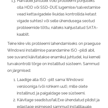
Harvadel juhtudel võib probleemi põhjuseks
olla HDD või SSD-DUE lugemise/salvestamise
vead kettavigadele (kuidas kontrollida ketast
vigade suhtes) või selle ühendusega seotud
probleemide tõttu, näiteks kahjustatud SATA-
kaablit.
Teine kiire viis probleemi lahendamiseks on praeguse
Windowsi installimise parandamine ISO -pildi abil,
see suvand käivitatakse enamikul juhtudel, kui kerneli
turvakontrolli tõrge on installitud süsteem. Sammud
on järgmised:
Laadige alla ISO -pilt sama Windowsi
versiooniga (või rohkem uut), mille olete
installinud, ja paigaldage see süsteemi.
Käivitage seadistusfail.Exe ühendatud pildist ja
edastage esimesed sammud installilauale.