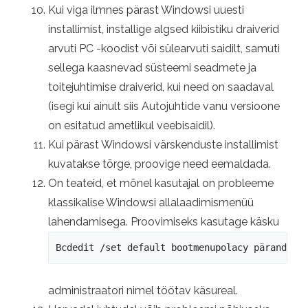
Kui viga ilmnes pärast Windowsi uuesti
installimist, installige algsed kiibistiku draiverid
arvuti PC -koodist või sülearvuti saidilt, samuti
sellega kaasnevad süsteemi seadmete ja
toitejuhtimise draiverid, kui need on saadaval
(isegi kui ainult siis Autojuhtide vanu versioone
on esitatud ametlikul veebisaidil).
Kui pärast Windowsi värskenduste installimist
kuvatakse tõrge, proovige need eemaldada.
On teateid, et mõnel kasutajal on probleeme
klassikalise Windowsi allalaadimismenüü
lahendamisega. Proovimiseks kasutage käsku
Bcdedit /set default bootmenupolacy pärand
administraatori nimel töötav käsureal.