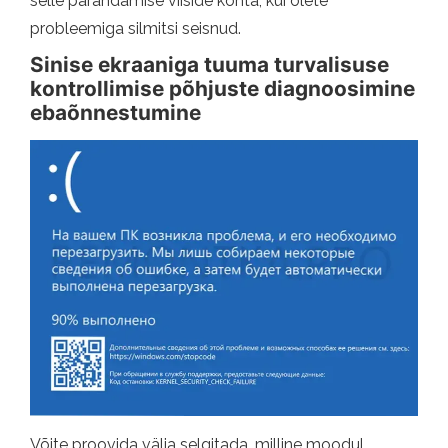
selle parandamise viiside kohta, kui olete
probleemiga silmitsi seisnud.
Sinise ekraaniga tuuma turvalisuse
kontrollimise põhjuste diagnoosimine
ebaõnnestumine
Võite proovida välja selgitada, milline moodul