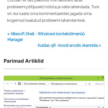
Loodan, et üks pakutud võimalustest aitas
probleemi põhjuseid mõista ja selle lahendada. Tore
on, kui saate oma kommentaarides jagada oma
kogemusi kaalutud probleemi lahendamisel.
« Nilesoft Shell - Windowsi kontekstimenüü
Manager
Kuidas qR -koodi arvutis skannida »
Parimad Artiklid