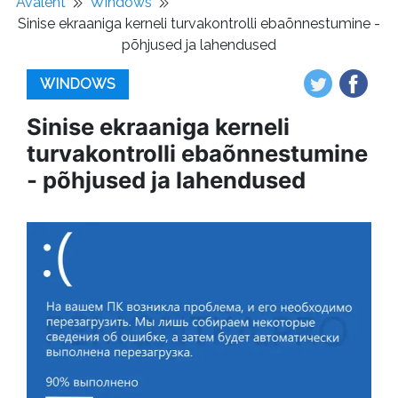
Avaleht
Windows
Sinise ekraaniga kerneli turvakontrolli ebaõnnestumine -
põhjused ja lahendused
WINDOWS
Sinise ekraaniga kerneli
turvakontrolli ebaõnnestumine
- põhjused ja lahendused