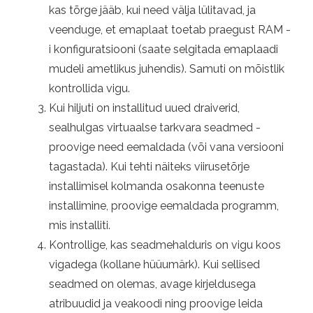
kas tõrge jääb, kui need välja lülitavad, ja
veenduge, et emaplaat toetab praegust RAM -
i konfiguratsiooni (saate selgitada emaplaadi
mudeli ametlikus juhendis). Samuti on mõistlik
kontrollida vigu.
Kui hiljuti on installitud uued draiverid,
sealhulgas virtuaalse tarkvara seadmed -
proovige need eemaldada (või vana versiooni
tagastada). Kui tehti näiteks viirusetõrje
installimisel kolmanda osakonna teenuste
installimine, proovige eemaldada programm,
mis installiti.
Kontrollige, kas seadmehalduris on vigu koos
vigadega (kollane hüüumärk). Kui sellised
seadmed on olemas, avage kirjeldusega
atribuudid ja veakoodi ning proovige leida