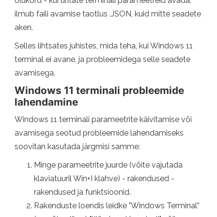
olukord - kui üritate terminali parameetreid avada,
ilmub faili avamise taotlus .JSON, kuid mitte seadete
aken.
Selles lihtsates juhistes, mida teha, kui Windows 11
terminal ei avane, ja probleemidega selle seadete
avamisega.
Windows 11 terminali probleemide
lahendamine
Windows 11 terminali parameetrite käivitamise või
avamisega seotud probleemide lahendamiseks
soovitan kasutada järgmisi samme:
Minge parameetrite juurde (võite vajutada
klaviatuuril Win+I klahve) - rakendused -
rakendused ja funktsioonid.
Rakenduste loendis leidke "Windows Terminal"