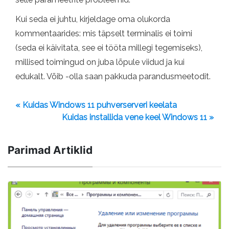
Kui seda ei juhtu, kirjeldage oma olukorda
kommentaarides: mis täpselt terminalis ei toimi
(seda ei käivitata, see ei tööta millegi tegemiseks),
millised toimingud on juba lõpule viidud ja kui
edukalt. Võib -olla saan pakkuda parandusmeetodit.
« Kuidas Windows 11 puhverserveri keelata
Kuidas installida vene keel Windows 11 »
Parimad Artiklid