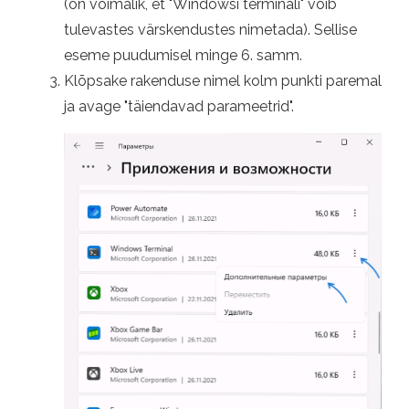
(on võimalik, et "Windowsi terminali" võib
tulevastes värskendustes nimetada). Sellise
eseme puudumisel minge 6. samm.
Klõpsake rakenduse nimel kolm punkti paremal
ja avage "täiendavad parameetrid".