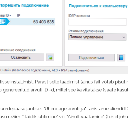
se installimist. Pärast selle laadimist (ainus fail võtab pisut
 genereeritud arvuti ID -d, millel see käivitatakse (saate kas
urdepääsu jaotises "Ühendage arvutiga", tähistame kliendi ID -d
 režiim: “Täielik juhtimine” või “Ainult vaatamine” (teisel juhu