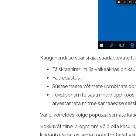
Kaugühenduse seansi ajal saadaolevate fu
Täiskraanirežiim (ja vaikeaknas on kau
Faili edastus.
Süsteemsete võtmete kombinatsioon
Tekstisõnumite saatmine (nupp koos t
arvestamata mitme samaaegse sessio
Vähe, võrreldes kõige populaarsemate kau
Kokkuvõtmine: programm võib olla kasulik, 
kuidagi otsida tõsisema toote töötavat ver