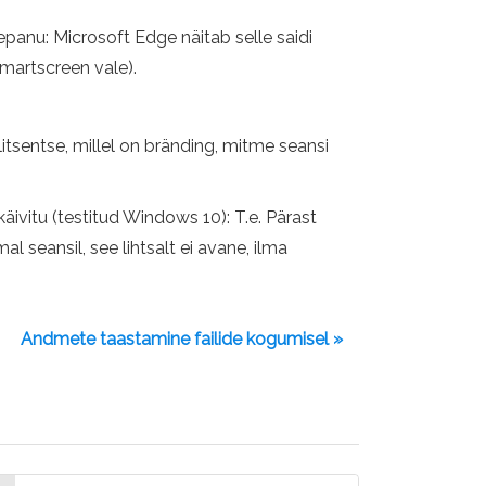
panu: Microsoft Edge näitab selle saidi
Smartscreen vale).
litsentse, millel on bränding, mitme seansi
käivitu (testitud Windows 10): T.e. Pärast
 seansil, see lihtsalt ei avane, ilma
Andmete taastamine failide kogumisel »