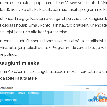
programme, sealhulgas populaarne TeamViewer või ehitatud -
aud). See võib olla ka kasulik: parimad tasuta programmid ka
aja ühendada algaja kasutaja arvutiga, et pakkuda abi kaugju
rdepääs nõuab Gmaili konto ja installitud brauserit, ühendade
asutajat keeruline olla konfigureerimine.
tiga Interneti kaudu ühenduse loomiseks, mis ei nõua installimist
 Virustotali järgi täiesti puhas). Programm deklareerib tuge W
me polnud.
 kaugjuhtimiseks
AeroAdmini abil langeb allalaadimiseks - käivitatakse, ühen
gajatele kasutajatele.