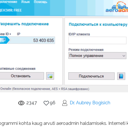
2347
96
Dr. Aubrey Bogisich
programmi kohta kaug arvuti aeroadmin haldamiseks. Interneti