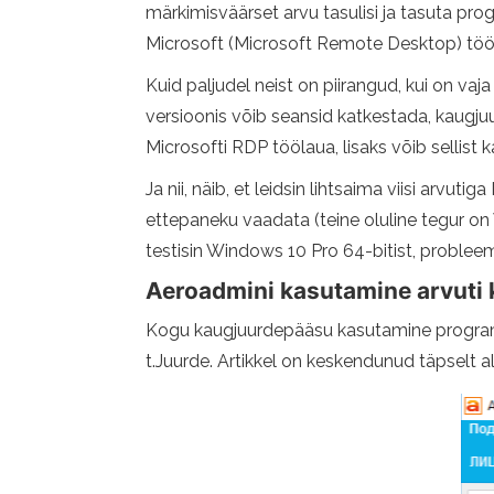
märkimisväärset arvu tasulisi ja tasuta 
Microsoft (Microsoft Remote Desktop) tööl
Kuid paljudel neist on piirangud, kui on v
versioonis võib seansid katkestada, kaugjuu
Microsofti RDP töölaua, lisaks võib sellist k
Ja nii, näib, et leidsin lihtsaima viisi arvu
ettepaneku vaadata (teine ​​oluline tegur on
testisin Windows 10 Pro 64-bitist, problee
Aeroadmini kasutamine arvuti
Kogu kaugjuurdepääsu kasutamine programmi 
t.Juurde. Artikkel on keskendunud täpselt al