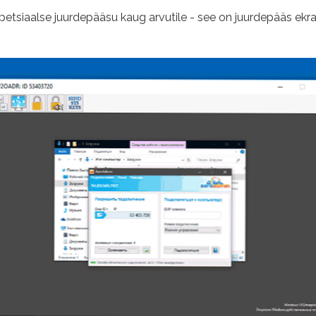
tsiaalse juurdepääsu kaug arvutile - see on juurdepääs ekraanil