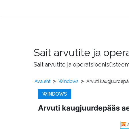
Sait arvutite ja op
Sait arvutite ja operatsioonisüstee
Avaleht
Windows
Arvuti kaugjuurdep
WINDOWS
Arvuti kaugjuurdepääs a