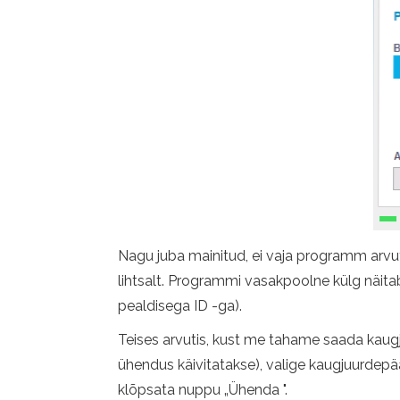
Nagu juba mainitud, ei vaja programm arvutis
lihtsalt. Programmi vasakpoolne külg näitab
pealdisega ID -ga).
Teises arvutis, kust me tahame saada kaugju
ühendus käivitatakse), valige kaugjuurdepääsu
klõpsata nuppu „Ühenda ".