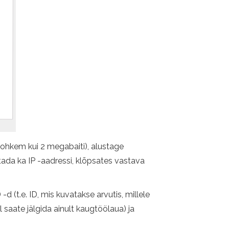
 rohkem kui 2 megabaiti), alustage
utada ka IP -aadressi, klõpsates vastava
 (t.e. ID, mis kuvatakse arvutis, millele
l saate jälgida ainult kaugtöölaua) ja