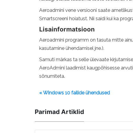
Aeroadmini vene versiooni saate ametlikust 
Smartscreeni hoiatust. Nii saidi kui ka prog
Lisainformatsioon
Aeroadmini programm on tasuta mitte ainult i
kasutamine ühendamisel jne.).
Samuti märkas ta selle ülevaate kirjutamise 
AeroAdmini laadimist kaugpõhisesse arvutis
sõnumiteta.
« Windows 10 failide ühendused
Parimad Artiklid