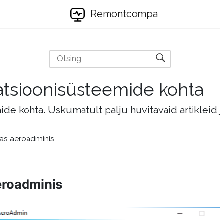
Remontcompa
eratsioonisüsteemide kohta
mide kohta. Uskumatult palju huvitavaid artikleid
ääs aeroadminis
eroadminis