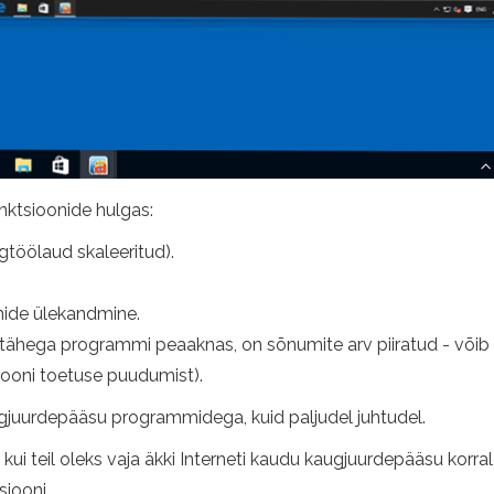
nktsioonide hulgas:
gtöölaud skaleeritud).
ide ülekandmine.
ähega programmi peaaknas, on sõnumite arv piiratud - võib -o
oni toetuse puudumist).
gjuurdepääsu programmidega, kuid paljudel juhtudel.
kui teil oleks vaja äkki Interneti kaudu kaugjuurdepääsu korr
siooni.