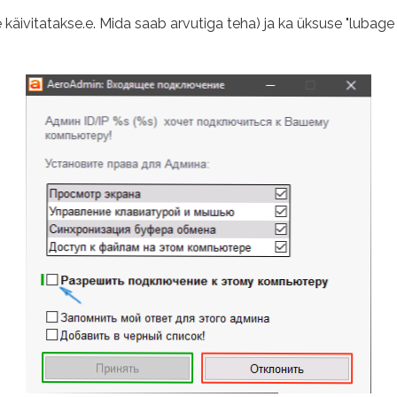
e käivitatakse.e. Mida saab arvutiga teha) ja ka üksuse "lubage