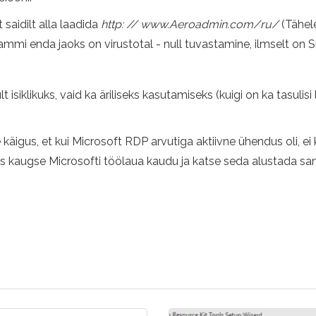
saidilt alla laadida
http: // www.Aeroadmin.com/ru/
(Tähele
rammi enda jaoks on virustotal - null tuvastamine, ilmselt on 
siklikuks, vaid ka äriliseks kasutamiseks (kuigi on ka tasulisi 
käigus, et kui Microsoft RDP arvutiga aktiivne ühendus oli, ei 
 kaugse Microsofti töölaua kaudu ja katse seda alustada samal