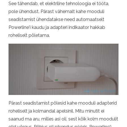
See tähendab, et elektriline tehnoloogia ei tööta,
pole ühendust. Pärast vähemalt kahe mooduli
seadistamist ühendatakse need automaatselt
Powerline'i kaudu ja adapteri indikaator hakkab
roheliselt põletama.
Pärast seadistamist põlesid kahe mooduli adapterid
roheliselt ja kolmandal apelsinil. Mitu minutit ei
saanud ma aru, milles asi oli, sest kõik kolm moodulit
olid võrgus. Põhjus oli pikendus nööris. Powerline'i