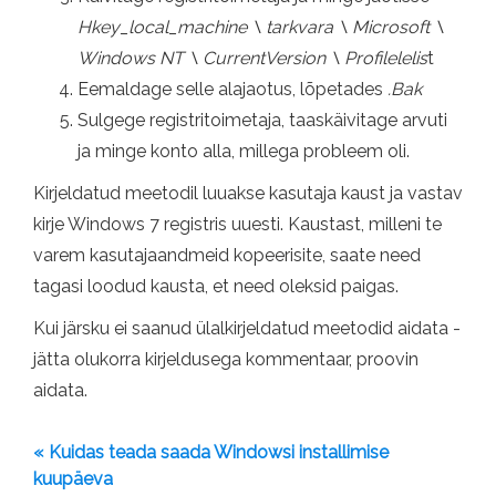
Hkey_local_machine \ tarkvara \ Microsoft \
Windows NT \ CurrentVersion \ Profilelelis
t
Eemaldage selle alajaotus, lõpetades
.Bak
Sulgege registritoimetaja, taaskäivitage arvuti
ja minge konto alla, millega probleem oli.
Kirjeldatud meetodil luuakse kasutaja kaust ja vastav
kirje Windows 7 registris uuesti. Kaustast, milleni te
varem kasutajaandmeid kopeerisite, saate need
tagasi loodud kausta, et need oleksid paigas.
Kui järsku ei saanud ülalkirjeldatud meetodid aidata -
jätta olukorra kirjeldusega kommentaar, proovin
aidata.
« Kuidas teada saada Windowsi installimise
kuupäeva