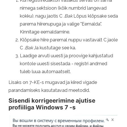
Kui registriredaktori vasakus servas on sama
nimega sektsioon (kõik numbrid langevad
kokku), nagu jaotis C
.Bak
Lõpus klõpsake seda
parema hiirenupuga ja valige "Eemalda".
Kinnitage eemaldamine.
Klõpsake hiire paremal nuppu vastavalt C jaole
C
.Bak
Ja kustutage see ka.
Laadige arvuti uuesti ja proovige kahjustatud
kontole uuesti sisestada - registri andmed
tuleb luua automaatselt.
Lisaks on 7-KE-s mugavad ja kiired vigade
parandamiseks kasutatavad meetodid.
Sisendi korrigeerimine ajutise
profiiliga Windows 7 -s