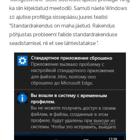
ka siin kirjeldatud meetodil). Samuti näete Windows
10 ajutise profiiliga sissepääsu juures teatisi
"Standardrakendus on maha jäetud. Rakendus
põhjustas probleemi failide standardrakenduse
seadistamisel, nii et see lähtestatakse ".