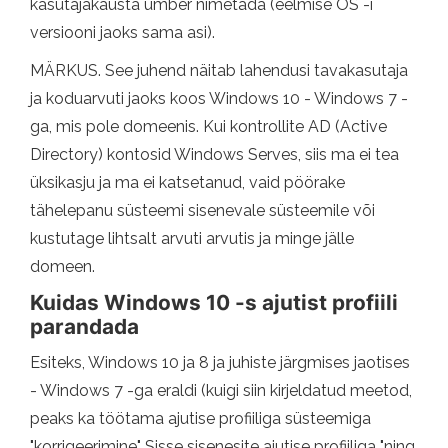
kasutajakausta ümber nimetada (eelmise OS -i
versiooni jaoks sama asi).
MÄRKUS. See juhend näitab lahendusi tavakasutaja
ja koduarvuti jaoks koos Windows 10 - Windows 7 -
ga, mis pole domeenis. Kui kontrollite AD (Active
Directory) kontosid Windows Serves, siis ma ei tea
üksikasju ja ma ei katsetanud, vaid pöörake
tähelepanu süsteemi sisenevale süsteemile või
kustutage lihtsalt arvuti arvutis ja minge jälle
domeen.
Kuidas Windows 10 -s ajutist profiili
parandada
Esiteks, Windows 10 ja 8 ja juhiste järgmises jaotises
- Windows 7 -ga eraldi (kuigi siin kirjeldatud meetod,
peaks ka töötama ajutise profiiliga süsteemiga
"korrigeerimine" Sisse sisenesite ajutise profiiliga "ning