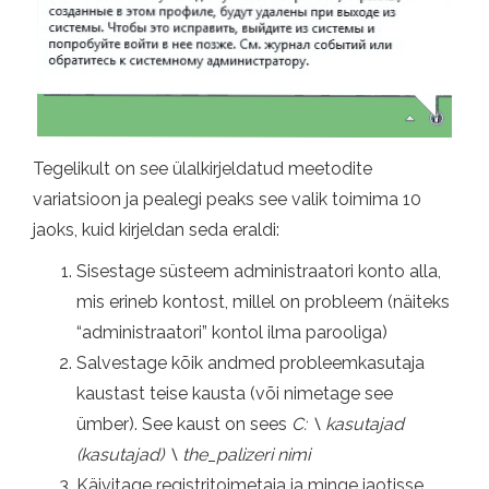
Tegelikult on see ülalkirjeldatud meetodite
variatsioon ja pealegi peaks see valik toimima 10
jaoks, kuid kirjeldan seda eraldi:
Sisestage süsteem administraatori konto alla,
mis erineb kontost, millel on probleem (näiteks
“administraatori” kontol ilma parooliga)
Salvestage kõik andmed probleemkasutaja
kaustast teise kausta (või nimetage see
ümber). See kaust on sees
C: \ kasutajad
(kasutajad) \ the_palizeri nimi
Käivitage registritoimetaja ja minge jaotisse