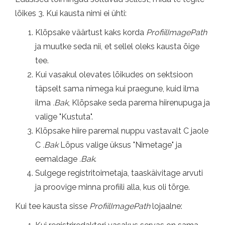
lõikes 3. Kui kausta nimi ei ühti:
Klõpsake väärtust kaks korda
ProfiilImagePath
ja muutke seda nii, et sellel oleks kausta õige
tee.
Kui vasakul olevates lõikudes on sektsioon
täpselt sama nimega kui praegune, kuid ilma
ilma
.Bak
, Klõpsake seda parema hiirenupuga ja
valige "Kustuta".
Klõpsake hiire paremal nuppu vastavalt C jaole
C
.Bak
Lõpus valige üksus "Nimetage" ja
eemaldage
.Bak
.
Sulgege registritoimetaja, taaskäivitage arvuti
ja proovige minna profiili alla, kus oli tõrge.
Kui tee kausta sisse
ProfiilImagePath
lojaalne: