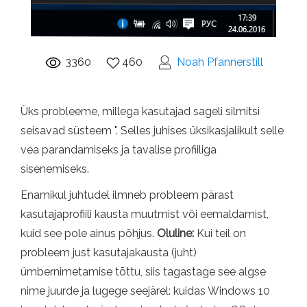
3360
460
Noah Pfannerstill
Üks probleeme, millega kasutajad sageli silmitsi
seisavad süsteem ". Selles juhises üksikasjalikult selle
vea parandamiseks ja tavalise profiiliga
sisenemiseks.
Enamikul juhtudel ilmneb probleem pärast
kasutajaprofiili kausta muutmist või eemaldamist,
kuid see pole ainus põhjus.
Oluline:
Kui teil on
probleem just kasutajakausta (juht)
ümbernimetamise tõttu, siis tagastage see algse
nime juurde ja lugege seejärel: kuidas Windows 10