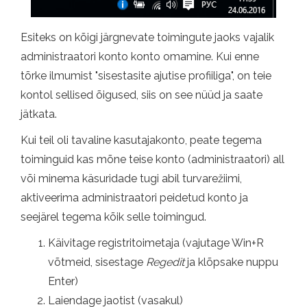
Esiteks on kõigi järgnevate toimingute jaoks vajalik
administraatori konto konto omamine. Kui enne
tõrke ilmumist "sisestasite ajutise profiiliga", on teie
kontol sellised õigused, siis on see nüüd ja saate
jätkata.
Kui teil oli tavaline kasutajakonto, peate tegema
toiminguid kas mõne teise konto (administraatori) all
või minema käsuridade tugi abil turvarežiimi,
aktiveerima administraatori peidetud konto ja
seejärel tegema kõik selle toimingud.
Käivitage registritoimetaja (vajutage Win+R
võtmeid, sisestage
Regedit
ja klõpsake nuppu
Enter)
Laiendage jaotist (vasakul)