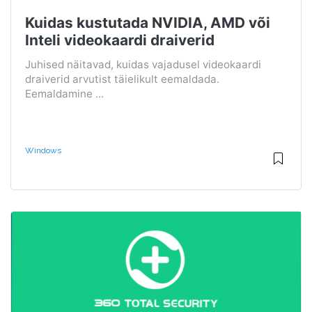
Kuidas kustutada NVIDIA, AMD või
Inteli videokaardi draiverid
Juhised näitavad, kuidas vajadusel videokaardi
draiverid arvutist täielikult eemaldada.
Eemaldamine ...
Windows