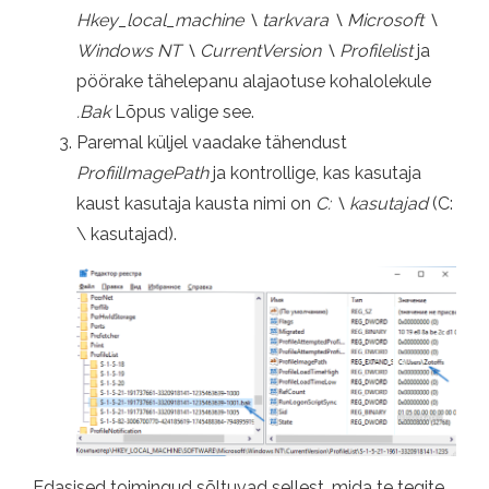
Hkey_local_machine \ tarkvara \ Microsoft \
Windows NT \ CurrentVersion \ Profilelist
ja
pöörake tähelepanu alajaotuse kohalolekule
.Bak
Lõpus valige see.
Paremal küljel vaadake tähendust
ProfiilImagePath
ja kontrollige, kas kasutaja
kaust kasutaja kausta nimi on
C: \ kasutajad
(C:
\ kasutajad).
Edasised toimingud sõltuvad sellest, mida te tegite