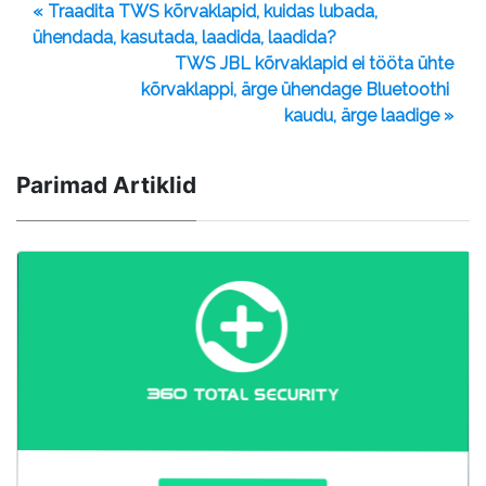
« Traadita TWS kõrvaklapid, kuidas lubada,
ühendada, kasutada, laadida, laadida?
TWS JBL kõrvaklapid ei tööta ühte
kõrvaklappi, ärge ühendage Bluetoothi ​​
kaudu, ärge laadige »
Parimad Artiklid