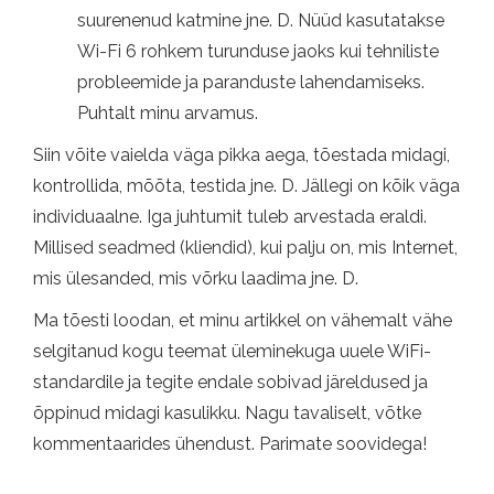
suurenenud katmine jne. D. Nüüd kasutatakse
Wi-Fi 6 rohkem turunduse jaoks kui tehniliste
probleemide ja paranduste lahendamiseks.
Puhtalt minu arvamus.
Siin võite vaielda väga pikka aega, tõestada midagi,
kontrollida, mõõta, testida jne. D. Jällegi on kõik väga
individuaalne. Iga juhtumit tuleb arvestada eraldi.
Millised seadmed (kliendid), kui palju on, mis Internet,
mis ülesanded, mis võrku laadima jne. D.
Ma tõesti loodan, et minu artikkel on vähemalt vähe
selgitanud kogu teemat üleminekuga uuele WiFi-
standardile ja tegite endale sobivad järeldused ja
õppinud midagi kasulikku. Nagu tavaliselt, võtke
kommentaarides ühendust. Parimate soovidega!