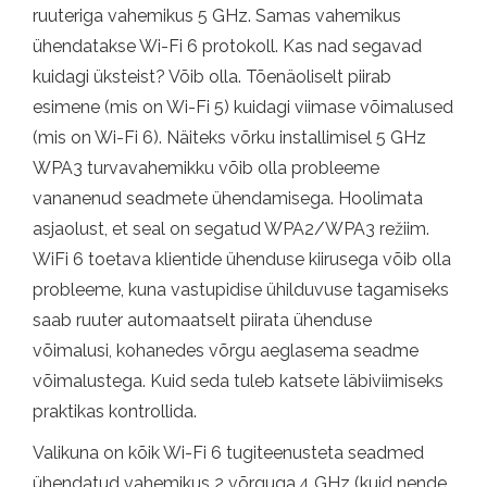
ruuteriga vahemikus 5 GHz. Samas vahemikus
ühendatakse Wi-Fi 6 protokoll. Kas nad segavad
kuidagi üksteist? Võib olla. Tõenäoliselt piirab
esimene (mis on Wi-Fi 5) kuidagi viimase võimalused
(mis on Wi-Fi 6). Näiteks võrku installimisel 5 GHz
WPA3 turvavahemikku võib olla probleeme
vananenud seadmete ühendamisega. Hoolimata
asjaolust, et seal on segatud WPA2/WPA3 režiim.
WiFi 6 toetava klientide ühenduse kiirusega võib olla
probleeme, kuna vastupidise ühilduvuse tagamiseks
saab ruuter automaatselt piirata ühenduse
võimalusi, kohanedes võrgu aeglasema seadme
võimalustega. Kuid seda tuleb katsete läbiviimiseks
praktikas kontrollida.
Valikuna on kõik Wi-Fi 6 tugiteenusteta seadmed
ühendatud vahemikus 2 võrguga.4 GHz (kuid nende