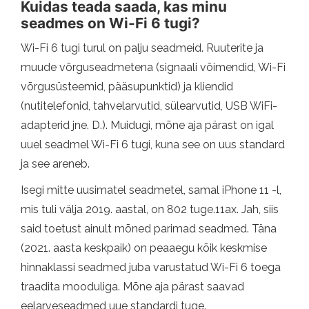
Kuidas teada saada, kas minu
seadmes on Wi-Fi 6 tugi?
Wi-Fi 6 tugi turul on palju seadmeid. Ruuterite ja
muude võrguseadmetena (signaali võimendid, Wi-Fi
võrgusüsteemid, pääsupunktid) ja kliendid
(nutitelefonid, tahvelarvutid, sülearvutid, USB WiFi-
adapterid jne. D.). Muidugi, mõne aja pärast on igal
uuel seadmel Wi-Fi 6 tugi, kuna see on uus standard
ja see areneb.
Isegi mitte uusimatel seadmetel, samal iPhone 11 -l,
mis tuli välja 2019. aastal, on 802 tuge.11ax. Jah, siis
said toetust ainult mõned parimad seadmed. Täna
(2021. aasta keskpaik) on peaaegu kõik keskmise
hinnaklassi seadmed juba varustatud Wi-Fi 6 toega
traadita mooduliga. Mõne aja pärast saavad
eelarveseadmed uue standardi tuge.