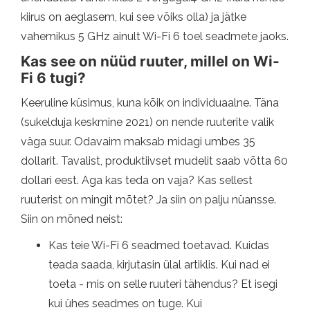
kiirus on aeglasem, kui see võiks olla) ja jätke
vahemikus 5 GHz ainult Wi-Fi 6 toel seadmete jaoks.
Kas see on nüüd ruuter, millel on Wi-
Fi 6 tugi?
Keeruline küsimus, kuna kõik on individuaalne. Täna
(sukelduja keskmine 2021) on nende ruuterite valik
väga suur. Odavaim maksab midagi umbes 35
dollarit. Tavalist, produktiivset mudelit saab võtta 60
dollari eest. Aga kas teda on vaja? Kas sellest
ruuterist on mingit mõtet? Ja siin on palju nüansse.
Siin on mõned neist:
Kas teie Wi-Fi 6 seadmed toetavad. Kuidas
teada saada, kirjutasin ülal artiklis. Kui nad ei
toeta - mis on selle ruuteri tähendus? Et isegi
kui ühes seadmes on tuge. Kui