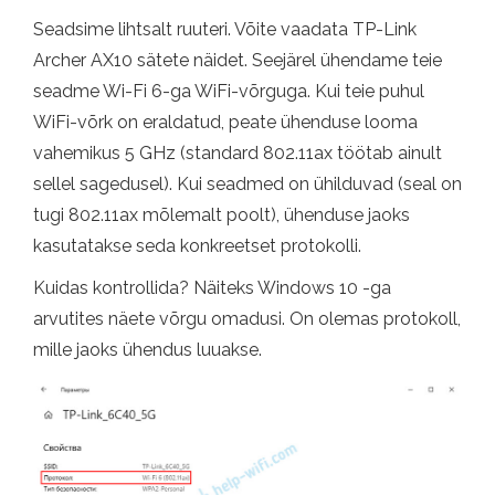
Seadsime lihtsalt ruuteri. Võite vaadata TP-Link
Archer AX10 sätete näidet. Seejärel ühendame teie
seadme Wi-Fi 6-ga WiFi-võrguga. Kui teie puhul
WiFi-võrk on eraldatud, peate ühenduse looma
vahemikus 5 GHz (standard 802.11ax töötab ainult
sellel sagedusel). Kui seadmed on ühilduvad (seal on
tugi 802.11ax mõlemalt poolt), ühenduse jaoks
kasutatakse seda konkreetset protokolli.
Kuidas kontrollida? Näiteks Windows 10 -ga
arvutites näete võrgu omadusi. On olemas protokoll,
mille jaoks ühendus luuakse.