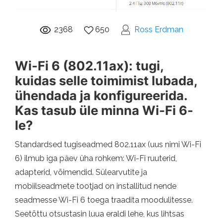
2368
650
Ross Erdman
Wi-Fi 6 (802.11ax): tugi,
kuidas selle toimimist lubada,
ühendada ja konfigureerida.
Kas tasub üle minna Wi-Fi 6-
le?
Standardsed tugiseadmed 802.11ax (uus nimi Wi-Fi
6) ilmub iga päev üha rohkem: Wi-Fi ruuterid,
adapterid, võimendid. Sülearvutite ja
mobiilseadmete tootjad on installitud nende
seadmesse Wi-Fi 6 toega traadita moodulitesse.
Seetõttu otsustasin luua eraldi lehe, kus lihtsas