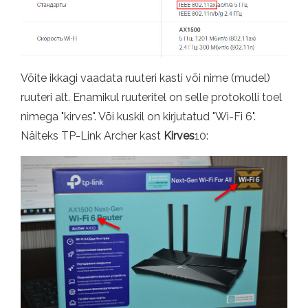
Võite ikkagi vaadata ruuteri kasti või nime (mudel)
ruuteri alt. Enamikul ruuteritel on selle protokolli toel
nimega "kirves". Või kuskil on kirjutatud "Wi-Fi 6".
Näiteks TP-Link Archer kast
Kirves
10: