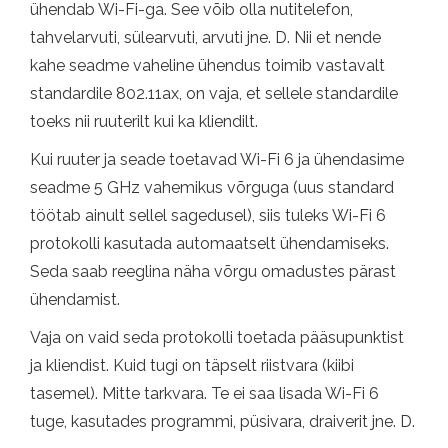
ühendab Wi-Fi-ga. See võib olla nutitelefon,
tahvelarvuti, sülearvuti, arvuti jne. D. Nii et nende
kahe seadme vaheline ühendus toimib vastavalt
standardile 802.11ax, on vaja, et sellele standardile
toeks nii ruuterilt kui ka kliendilt.
Kui ruuter ja seade toetavad Wi-Fi 6 ja ühendasime
seadme 5 GHz vahemikus võrguga (uus standard
töötab ainult sellel sagedusel), siis tuleks Wi-Fi 6
protokolli kasutada automaatselt ühendamiseks.
Seda saab reeglina näha võrgu omadustes pärast
ühendamist.
Vaja on vaid seda protokolli toetada pääsupunktist
ja kliendist. Kuid tugi on täpselt riistvara (kiibi
tasemel). Mitte tarkvara. Te ei saa lisada Wi-Fi 6
tuge, kasutades programmi, püsivara, draiverit jne. D.