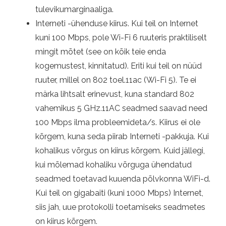
tulevikumarginaaliga.
Interneti -ühenduse kiirus. Kui teil on Internet
kuni 100 Mbps, pole Wi-Fi 6 ruuteris praktiliselt
mingit mõtet (see on kõik teie enda
kogemustest, kinnitatud). Eriti kui teil on nüüd
ruuter, millel on 802 toel.11ac (Wi-Fi 5). Te ei
märka lihtsalt erinevust, kuna standard 802
vahemikus 5 GHz.11AC seadmed saavad need
100 Mbps ilma probleemideta/s. Kiirus ei ole
kõrgem, kuna seda piirab Interneti -pakkuja. Kui
kohalikus võrgus on kiirus kõrgem. Kuid jällegi,
kui mõlemad kohaliku võrguga ühendatud
seadmed toetavad kuuenda põlvkonna WiFi-d.
Kui teil on gigabaiti (kuni 1000 Mbps) Internet,
siis jah, uue protokolli toetamiseks seadmetes
on kiirus kõrgem.