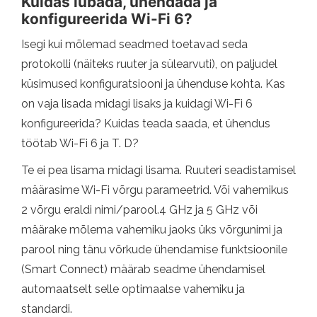
Kuidas lubada, ühendada ja
konfigureerida Wi-Fi 6?
Isegi kui mõlemad seadmed toetavad seda
protokolli (näiteks ruuter ja sülearvuti), on paljudel
küsimused konfiguratsiooni ja ühenduse kohta. Kas
on vaja lisada midagi lisaks ja kuidagi Wi-Fi 6
konfigureerida? Kuidas teada saada, et ühendus
töötab Wi-Fi 6 ja T. D?
Te ei pea lisama midagi lisama. Ruuteri seadistamisel
määrasime Wi-Fi võrgu parameetrid. Või vahemikus
2 võrgu eraldi nimi/parool.4 GHz ja 5 GHz või
määrake mõlema vahemiku jaoks üks võrgunimi ja
parool ning tänu võrkude ühendamise funktsioonile
(Smart Connect) määrab seadme ühendamisel
automaatselt selle optimaalse vahemiku ja
standardi.