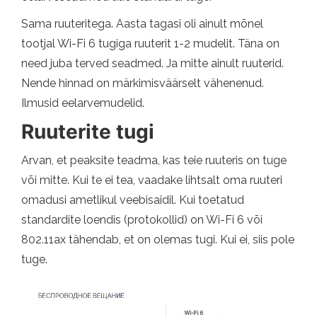
Sama ruuteritega. Aasta tagasi oli ainult mõnel
tootjal Wi-Fi 6 tugiga ruuterit 1-2 mudelit. Täna on
need juba terved seadmed. Ja mitte ainult ruuterid.
Nende hinnad on märkimisväärselt vähenenud.
Ilmusid eelarvemudelid.
Ruuterite tugi
Arvan, et peaksite teadma, kas teie ruuteris on tuge
või mitte. Kui te ei tea, vaadake lihtsalt oma ruuteri
omadusi ametlikul veebisaidil. Kui toetatud
standardite loendis (protokollid) on Wi-Fi 6 või
802.11ax tähendab, et on olemas tugi. Kui ei, siis pole
tuge.