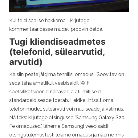
Kui te ei saa ise hakkama - kirjutage
kommentaaridesse mudel, proovin öelda.
Tugi kliendiseadmetes
(telefonid, sülearvutid,
arvutid)
Ka siin peate jälgima tehnilisi omadusi. Soovitav on
seda teha ametlikul veebisaidil. WiFi
spetsifikatsioonid näitavad alati, milliseid
standardeid seade toetab. Leidke lihtsalt oma
telefonimudel, sülearvuti või muu seade ja välimus.
Näiteks: kirjutage otsingusse "Samsung Galaxy S20
Fe omadused", läheme Samsungi veebisaidi
otsingutulemustest, leiame omadusi ja näeme, mis