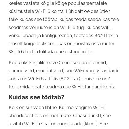
keeles vastata kõigile kõige populaarsematele
küsimustele Wi-Fi 6 kohta. Lühidalt öeldes ütlen
teile, kuidas see töötab, kuidas teada saada, kas teie
seadmes või ruuteris on Wi-Fi 6 tugi, kuidas WiFi-
võrku lubada ja konfigureerida, toetades 802.11ax, ja
ilmselt kõige olulisem - kas on mõistlik osta ruuter
Wi -fi 6 toel ja lülituda uuele standardile.
Kogu üksikasjalik teave (tehnilised probleemid,
parandused, muudatused) uue WiFi-võrgustandardi
kohta on Wi-Fi 6 artiklis (802.11ax) - mis see on?
Kõik, mida peate teadma uue WiFi standardi kohta.
Kuidas see töötab?
Kõik on siin väga lihtne. Kui me räägime Wi-Fi-
ühendusest, siis on meil ruuter (pääsupunkt), see
levitab Wi-Fi ja seal on mõni seade (klient). See