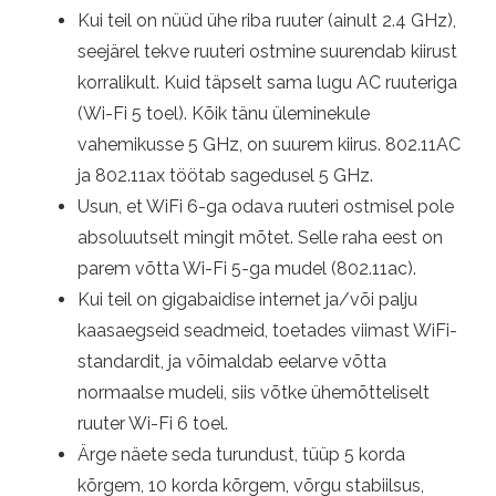
Kui teil on nüüd ühe riba ruuter (ainult 2.4 GHz),
seejärel tekve ruuteri ostmine suurendab kiirust
korralikult. Kuid täpselt sama lugu AC ruuteriga
(Wi-Fi 5 toel). Kõik tänu üleminekule
vahemikusse 5 GHz, on suurem kiirus. 802.11AC
ja 802.11ax töötab sagedusel 5 GHz.
Usun, et WiFi 6-ga odava ruuteri ostmisel pole
absoluutselt mingit mõtet. Selle raha eest on
parem võtta Wi-Fi 5-ga mudel (802.11ac).
Kui teil on gigabaidise internet ja/või palju
kaasaegseid seadmeid, toetades viimast WiFi-
standardit, ja võimaldab eelarve võtta
normaalse mudeli, siis võtke ühemõtteliselt
ruuter Wi-Fi 6 toel.
Ärge näete seda turundust, tüüp 5 korda
kõrgem, 10 korda kõrgem, võrgu stabiilsus,