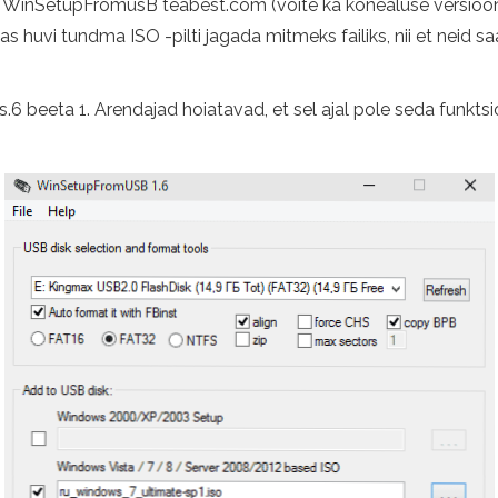
i WinSetupFromusB teabest.com (võite ka kõnealuse versiooni a
as huvi tundma ISO -pilti jagada mitmeks failiks, nii et neid s
 beeta 1. Arendajad hoiatavad, et sel ajal pole seda funktsiooni