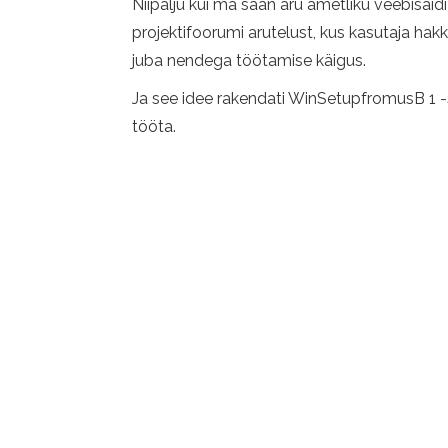
Niipalju kui ma saan aru ametliku veebisaid
projektifoorumi arutelust, kus kasutaja hakk
juba nendega töötamise käigus.
Ja see idee rakendati WinSetupfromusB 1 -s.6
tööta.