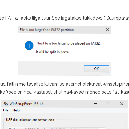
ise FAT32 jaoks liiga suur. See jagatakse tükkideks ". Suurepära
tud faili nime tavalise kuvamise asemel olekureal winsetupf
ake "(see on hea, vastasel juhul hakkavad mõned selle faili k