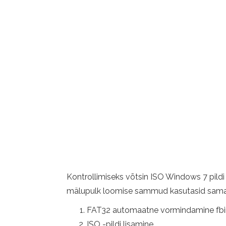
Kontrollimiseks võtsin ISO Windows 7 pildi
mälupulk loomise sammud kasutasid samam
FAT32 automaatne vormindamine fbin
ISO -pildi lisamine.