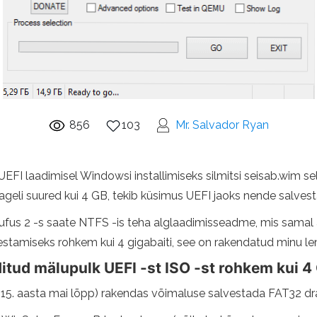
856
103
Mr. Salvador Ryan
FI laadimisel Windowsi installimiseks silmitsi seisab.wim sel
ageli suured kui 4 GB, tekib küsimus UEFI jaoks nende salves
ufus 2 -s saate NTFS -is teha alglaadimisseadme, mis samal aj
lvestamiseks rohkem kui 4 gigabaiti, see on rakendatud min
ditud mälupulk UEFI -st ISO -st rohkem kui 4
. aasta mai lõpp) rakendas võimaluse salvestada FAT32 draiv