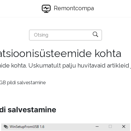
Remontcompa
eratsioonisüsteemide kohta
mide kohta. Uskumatult palju huvitavaid artikleid
 GB pildi salvestamine
ldi salvestamine