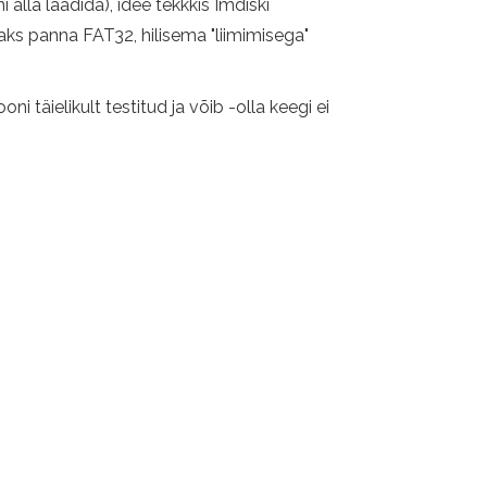
lla laadida), idee tekkkis Imdiski
aaks panna FAT32, hilisema "liimimisega"
 täielikult testitud ja võib -olla keegi ei