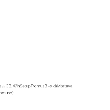
bes 5 GB. WinSetupFromusB -s käivitatava
romusb):