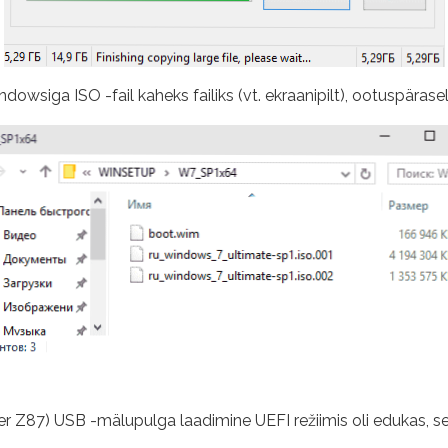
wsiga ISO -fail kaheks failiks (vt. ekraanipilt), ootuspärasel
er Z87) USB -mälupulga laadimine UEFI režiimis oli edukas, s