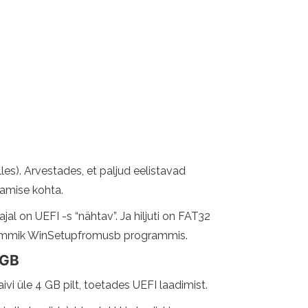
les). Arvestades, et paljud eelistavad
tamise kohta.
al on UEFI -s “nähtav”. Ja hiljuti on FAT32
u lemmik WinSetupfromusb programmis.
 GB
i üle 4 GB pilt, toetades UEFI laadimist.