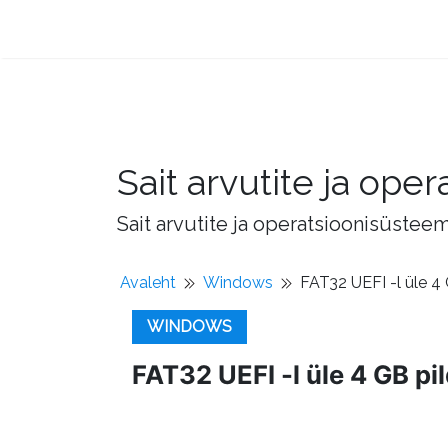
Sait arvutite ja op
Sait arvutite ja operatsioonisüstee
Avaleht
Windows
FAT32 UEFI -l üle 4
WINDOWS
FAT32 UEFI -l üle 4 GB pi