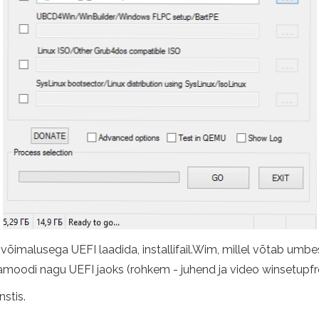
 võimalusega UEFI laadida, installifail.Wim, millel võtab um
oodi nagu UEFI jaoks (rohkem - juhend ja video winsetupf
stis.