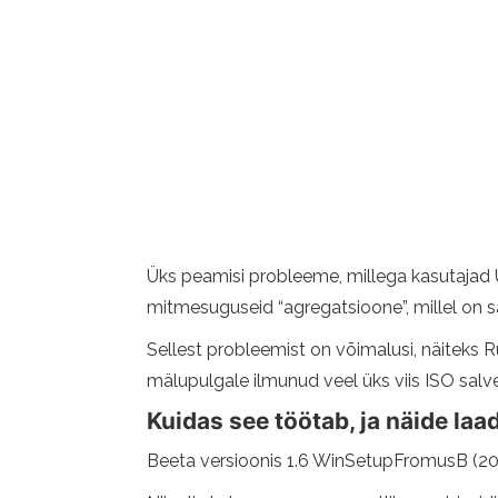
Üks peamisi probleeme, millega kasutajad UE
mitmesuguseid “agregatsioone”, millel on s
Sellest probleemist on võimalusi, näiteks R
mälupulgale ilmunud veel üks viis ISO sa
Kuidas see töötab, ja näide laa
Beeta versioonis 1.6 WinSetupFromusB (2015