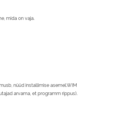
ne, mida on vaja.
romusb, nüüd installimise asemel.WIM
asutajad arvama, et programm rippus).