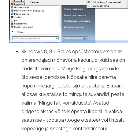
Windows 8, 8.1. Selles opsüsteemi versioonis
on arendajad mõnevõrra kadunud, kuid see on
endiselt võimalik. Minge kõigi programmide
üldisesse loendisse, klõpsake hiire parema
nupu nime järgi, et see silma paistaks. Ekraani
allosas kuvatakse toimingute suvandid, peate
valima "Minge faili korraldusele". Avatud
dirigendiaknas võite klõpsata ikoonil ja valida
saatmise - töölaua (looge otsetee) või lihtsalt
kopeerige ja sisestage kontekstimenüü.