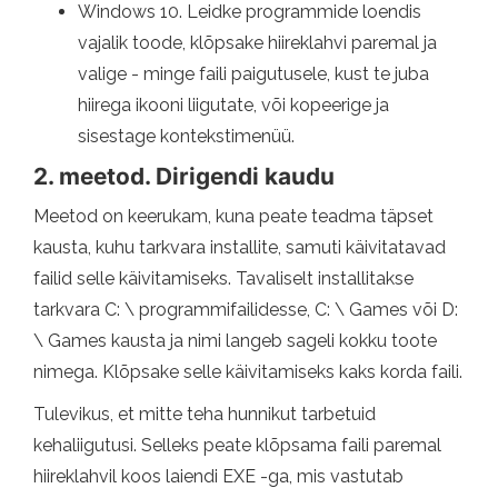
Windows 10. Leidke programmide loendis
vajalik toode, klõpsake hiireklahvi paremal ja
valige - minge faili paigutusele, kust te juba
hiirega ikooni liigutate, või kopeerige ja
sisestage kontekstimenüü.
2. meetod. Dirigendi kaudu
Meetod on keerukam, kuna peate teadma täpset
kausta, kuhu tarkvara installite, samuti käivitatavad
failid selle käivitamiseks. Tavaliselt installitakse
tarkvara C: \ programmifailidesse, C: \ Games või D:
\ Games kausta ja nimi langeb sageli kokku toote
nimega. Klõpsake selle käivitamiseks kaks korda faili.
Tulevikus, et mitte teha hunnikut tarbetuid
kehaliigutusi. Selleks peate klõpsama faili paremal
hiireklahvil koos laiendi EXE -ga, mis vastutab