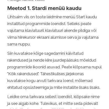
Meetod 1. Stardi menüü kaudu
Lihtsaim viis on toote leidmine menüü Start kaudu
installitud programmide loendist. Selleks peate
vajutama klaviatuuril klaviatuuri akende pildiga või
viima hiirekursor ekraani alumisse serva ja vajutama
sama nuppu.
Siin kuvatakse kõige sagedamini käivitatud
rakendused ja nende kiire juurdepääsuks mõeldud
programmide ikoonid asuvad. Peate klõpsama nupul
"Kõik rakendused". Tähestikulises järjekorras
kuvatakse kogu arvuti tarkvara loend, mõlemad
ehitatud opsüsteemiga ja mille installite lisaks lisaks.
Leidke oma tarkvara sellest loendist, klõpsake nime
ja see algab kohe. Tulevikus, et mitte seda pidevalt