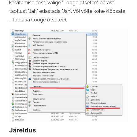
käivitamise eest, valige "Looge otsetee", pärast
taotlust "Jah" edastada "Jah". Või võite kohe klõpsata
- töölaua (looge otsetee).
Järeldus