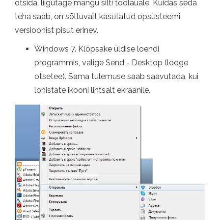
otsida, liigutage mängu silti töölauale. Kuidas seda
teha saab, on sõltuvalt kasutatud opsüsteemi
versioonist pisut erinev.
Windows 7. Klõpsake üldise loendi
programmis, valige Send - Desktop (looge
otsetee). Sama tulemuse saab saavutada, kui
lohistate ikooni lihtsalt ekraanile.