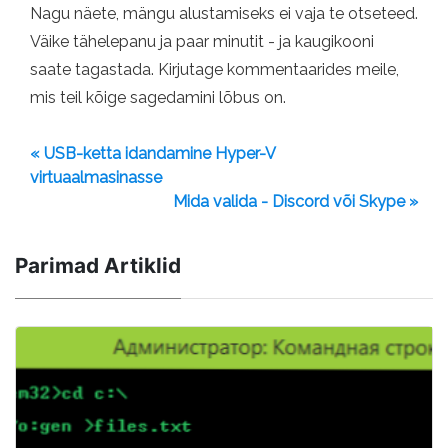
Nagu näete, mängu alustamiseks ei vaja te otseteed.
Väike tähelepanu ja paar minutit - ja kaugikooni
saate tagastada. Kirjutage kommentaarides meile,
mis teil kõige sagedamini lõbus on.
« USB-ketta idandamine Hyper-V
virtuaalmasinasse
Mida valida - Discord või Skype »
Parimad Artiklid