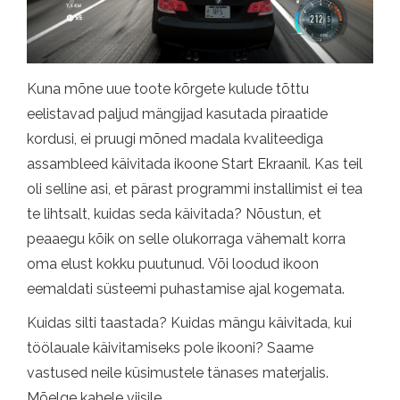
Kuna mõne uue toote kõrgete kulude tõttu
eelistavad paljud mängijad kasutada piraatide
kordusi, ei pruugi mõned madala kvaliteediga
assambleed käivitada ikoone Start Ekraanil. Kas teil
oli selline asi, et pärast programmi installimist ei tea
te lihtsalt, kuidas seda käivitada? Nõustun, et
peaaegu kõik on selle olukorraga vähemalt korra
oma elust kokku puutunud. Või loodud ikoon
eemaldati süsteemi puhastamise ajal kogemata.
Kuidas silti taastada? Kuidas mängu käivitada, kui
töölauale käivitamiseks pole ikooni? Saame
vastused neile küsimustele tänases materjalis.
Mõelge kahele viisile.