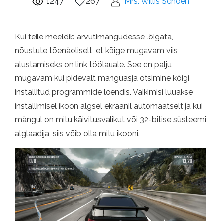
1247
267
Mrs. Willis Schoen
Kui teile meeldib arvutimängudesse lõigata,
nõustute tõenäoliselt, et kõige mugavam viis
alustamiseks on link töölauale. See on palju
mugavam kui pidevalt mänguasja otsimine kõigi
installitud programmide loendis. Vaikimisi luuakse
installimisel ikoon algsel ekraanil automaatselt ja kui
mängul on mitu käivitusvalikut või 32-bitise süsteemi
alglaadija, siis võib olla mitu ikooni.